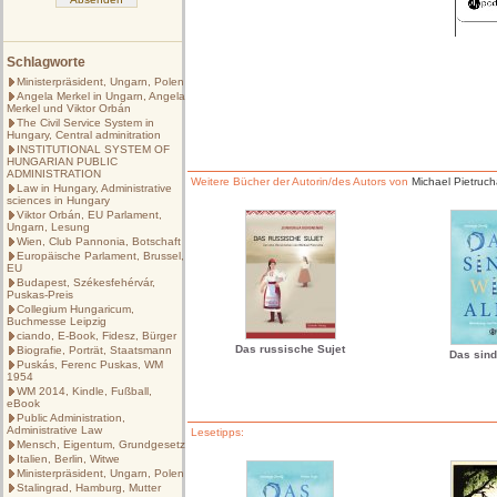
Schlagworte
Ministerpräsident, Ungarn, Polen
Angela Merkel in Ungarn, Angela
Merkel und Viktor Orbán
The Civil Service System in
Hungary, Central adminitration
INSTITUTIONAL SYSTEM OF
HUNGARIAN PUBLIC
ADMINISTRATION
Weitere Bücher der Autorin/des Autors von
Michael Pietruch
Law in Hungary, Administrative
sciences in Hungary
Viktor Orbán, EU Parlament,
Ungarn, Lesung
Wien, Club Pannonia, Botschaft
Europäische Parlament, Brussel,
EU
Budapest, Székesfehérvár,
Puskas-Preis
Collegium Hungaricum,
Buchmesse Leipzig
ciando, E-Book, Fidesz, Bürger
Das russische Sujet
Biografie, Porträt, Staatsmann
Das sind 
Puskás, Ferenc Puskas, WM
1954
WM 2014, Kindle, Fußball,
eBook
Public Administration,
Administrative Law
Lesetipps:
Mensch, Eigentum, Grundgesetz
Italien, Berlin, Witwe
Ministerpräsident, Ungarn, Polen
Stalingrad, Hamburg, Mutter