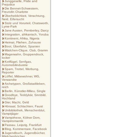
Junggeselle, Pride and
Prejudice
Die Bennet-Schwestern,
Freundin Charlotte
Überheblichkeit, Verachtung,
Neid, Eifersucht
Stolz und Vorurteil, Chatsworth,
Lyme-Park
Jane Austen, Pemberley, Darcy
Integration, afrikanisch, Yoruba
Kontinent, Afrika, Nigeria
Heimat, Fliehen, Zuhause
Boot, Überfahrt, Spanien
Mädchen-Clique, Club, Gramm
Magerwahn, Gruppendruck,
locker
Kotflügel, Senfgas,
Automobilindustrie
Spam, Trottel, Werbung,
Reporter
Löffel, Mitbewohner, WG,
Verwandte
Archetypen, Großstadtleben,
reich
Berlin, Künstler-Milieu, Single
Goodbye, Teddybär, Sinnbild,
Hochland
Gier, Macht, Geld
Hörsaal, Schlachten, Faust
Unibibliothek, Menschenblut,
Vampirjäger
Vampirhexe, Kölner Dom,
Vampirromantik
Passau. Leipzig, Frankfurt
Blog, Kommentare, Facebook
Jugendbuch, Jugendbücher,
Mädchenbücher