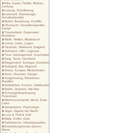
Kika, Kaiser, Fiedler, Mothes,
LeHuray
Lesung, Schullesung
Lesestoff, Dramaturgie,
Schulkriminalität
Mutter, Beziehung, Konflikt
Ohnmacht, Gestaltenwandler,
Kampf
Traumurlaub, Gegenwart,
Bootstour
Welle, Wellen, Missbrauch
Lehrer, Liebe, Lügen
Tierärztin, Waldrand, Ewigkeit
Aufstand, Lilith, Legende
Trost, Geborgenheit, Kuscheltier
Sarg, Tante, Hochland
Deggendorf, Surrogat, Autobahn
Teddybär, Bär, Abgrund
Stress, Kumpel, Minderheiten
Stern, Drummer, Sänger
Ausgrenzung, Rassismus,
Brasilien
Verliebtheit, Kochen, Halbbruder
Balett, Jazztanz, Hip-Hop
Schutzgelderpressung,
Ferieninsel
Mädchenromantik, Mond, Erste
Liebe
Vampirismus, Psychologe
Jäger, Jägerin der Nacht
Love & Thrill & Chill
Malle, Koffer, Geld
Geldwäsche, Urlaubsparadies
Entwicklungsroman,Queen
Mums