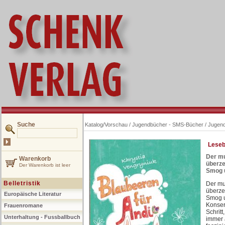
Suche
Katalog/Vorschau
/
Jugendbücher - SMS-Bücher
/
Jugen
Lese
Der mu
Warenkorb
überze
Der Warenkorb ist leer
Smog u
Belletristik
Der mu
überze
Europäische Literatur
Smog u
Konser
Frauenromane
Schrit
Unterhaltung - Fussballbuch
immer 