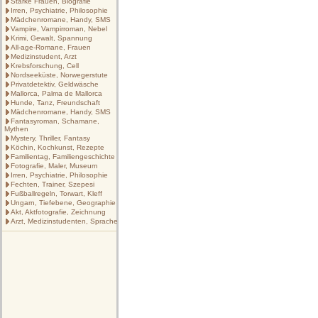
Starke Frauen, Biografie
Irren, Psychiatrie, Philosophie
Mädchenromane, Handy, SMS
Vampire, Vampirroman, Nebel
Krimi, Gewalt, Spannung
All-age-Romane, Frauen
Medizinstudent, Arzt
Krebsforschung, Cell
Nordseeküste, Norwegerstute
Privatdetektiv, Geldwäsche
Mallorca, Palma de Mallorca
Hunde, Tanz, Freundschaft
Mädchenromane, Handy, SMS
Fantasyroman, Schamane,
Mythen
Mystery, Thriller, Fantasy
Köchin, Kochkunst, Rezepte
Familientag, Familiengeschichte
Fotografie, Maler, Museum
Irren, Psychiatrie, Philosophie
Fechten, Trainer, Szepesi
Fußballregeln, Torwart, Kleff
Ungarn, Tiefebene, Geographie
Akt, Aktfotografie, Zeichnung
Arzt, Medizinstudenten, Sprache