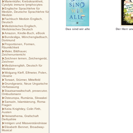
Marienkäfer, Krebskrankheit,
Cytolytic immune lymphocytes
Englische Sprachlehre für
Medizin, Deutsche Sprachlehre für
Medizin
Fachbuch Medizin Englisch,
Deutsch
Medizinisches Englisch,
Das sind wir alle
Der Herr un
Medizinisches Deutsch
Amazon, Kindle-Buch, eBook
Bundesliga, Mönchengladbach,
Dortmund
Proportionen, Formen,
Räumlichkeit
Maler, Bildhauer,
Zeichenunterricht
Zeichnen lernen, Zeichengerät,
Zeichner
Medizinenglish, Deutsch für
Mediziner
Wolgang Kleff, Elfmeter, Polen,
Ukraine
Torwart, Stürmer, Mittelfeld
Grundgesetz, Neue Ungarische
Verfassaung
Staatsanwaltschaft, prosecutor,
Ombudsmann
Osteuropa, Rumänia, Slowakei
Sarrazin, Islamisierung, Roma-
Fragen
Keira Knightley, Colin Firth,
Austen
Heiratsthema, Grafschaft
Derbyshire
Intrigen und Missverständnisse
Elizabeth Bennet, Broadway-
Musical