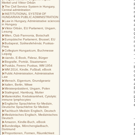
Merkel und Viktor Orbán
The Civil Service System in Hungary,
Central adminitration
INSTITUTIONAL SYSTEM OF
HUNGARIAN PUBLIC ADMINISTRATION
Law in Hungary, Administrative sciences
in Hungary
Viktor Orbán, EU Parlament, Ungarn,
Lesung
Wien, Club Pannonia, Botschaft
Europäische Parlament, Brussel, EU
Budapest, Székesfehérvár, Puskas-
Preis
Collegium Hungaricum, Buchmesse
Leipzig
ciando, E-Book, Fidesz, Bürger
Biografie, Porträt, Staatsmann
Puskás, Ferenc Puskas, WM 1954
WM 2014, Kindle, Fußball, eBook
Public Administration, Administrative
Law
Mensch, Eigentum, Grundgesetz
Italien, Berlin, Witwe
Ministerpräsident, Ungarn, Polen
Stalingrad, Hamburg, Mutter
Marienkäfer, Krebskrankheit, Cytolytic
immune lymphocytes
Englische Sprachlehre für Medizin,
Deutsche Sprachlehre für Medizin
Fachbuch Medizin Englisch, Deutsch
Medizinisches Englisch, Medizinisches
Deutsch
Amazon, Kindle-Buch, eBook
Bundesliga, Mönchengladbach,
Dortmund
Proportionen, Formen, Räumlichkeit