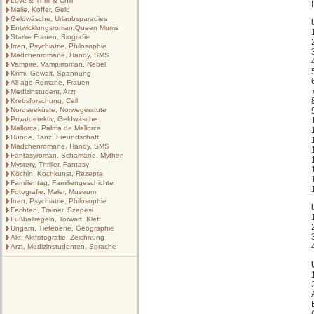
Love & Thrill & Chill
Malle, Koffer, Geld
Geldwäsche, Urlaubsparadies
Entwicklungsroman,Queen Mums
Starke Frauen, Biografie
Irren, Psychiatrie, Philosophie
Mädchenromane, Handy, SMS
Vampire, Vampirroman, Nebel
Krimi, Gewalt, Spannung
All-age-Romane, Frauen
Medizinstudent, Arzt
Krebsforschung, Cell
Nordseeküste, Norwegerstute
Privatdetektiv, Geldwäsche
Mallorca, Palma de Mallorca
Hunde, Tanz, Freundschaft
Mädchenromane, Handy, SMS
Fantasyroman, Schamane, Mythen
Mystery, Thriller, Fantasy
Köchin, Kochkunst, Rezepte
Familientag, Familiengeschichte
Fotografie, Maler, Museum
Irren, Psychiatrie, Philosophie
Fechten, Trainer, Szepesi
Fußballregeln, Torwart, Kleff
Ungarn, Tiefebene, Geographie
Akt, Aktfotografie, Zeichnung
Arzt, Medizinstudenten, Sprache