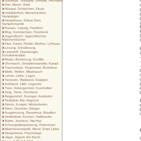
Goodbye, Teddybär, Sinnbild, Hochland
Gier, Macht, Geld
Hörsaal, Schlachten, Faust
Unibibliothek, Menschenblut,
Vampirjäger
Vampirhexe, Kölner Dom,
Vampirromantik
Passau. Leipzig, Frankfurt
Blog, Kommentare, Facebook
Jugendbuch, Jugendbücher,
Mädchenbücher
Kika, Kaiser, Fiedler, Mothes, LeHuray
Lesung, Schullesung
Lesestoff, Dramaturgie,
Schulkriminalität
Mutter, Beziehung, Konflikt
Ohnmacht, Gestaltenwandler, Kampf
Traumurlaub, Gegenwart, Bootstour
Welle, Wellen, Missbrauch
Lehrer, Liebe, Lügen
Tierärztin, Waldrand, Ewigkeit
Aufstand, Lilith, Legende
Trost, Geborgenheit, Kuscheltier
Sarg, Tante, Hochland
Deggendorf, Surrogat, Autobahn
Teddybär, Bär, Abgrund
Stress, Kumpel, Minderheiten
Stern, Drummer, Sänger
Ausgrenzung, Rassismus, Brasilien
Verliebtheit, Kochen, Halbbruder
Balett, Jazztanz, Hip-Hop
Schutzgelderpressung, Ferieninsel
Mädchenromantik, Mond, Erste Liebe
Vampirismus, Psychologe
Jäger, Jägerin der Nacht