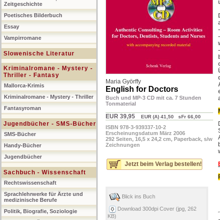
Zeitgeschichte
Poetisches Bilderbuch
Essay
Vampirromane
Slowenische Literatur
Kriminalromane - Mystery -
Thriller - Fantasy
Maria Györffy
Mallorca-Krimis
English for Doctors
Kriminalromane - Mystery - Thriller
Buch und MP-3 CD mit ca. 7 Stunden
Tonmaterial
Fantasyroman
EUR 39,95
EUR (A) 41,50 sFr 66,00
Jugendbücher - SMS-Bücher
ISBN 978-3-939337-10-2
Erscheinungsdatum März 2006
SMS-Bücher
292 Seiten, 16,5 x 24,2 cm, Paperback, s/w
Zeichnungen
Handy-Bücher
Jugendbücher
Jetzt beim Verlag bestellen!
Sachbuch - Wissenschaft
Rechtswissenschaft
Sprachlehrwerke für Ärzte und
Blick ins Buch
medizinische Berufe
Download 300dpi Cover (jpg, 262
Politik, Biografie, Soziologie
KB)