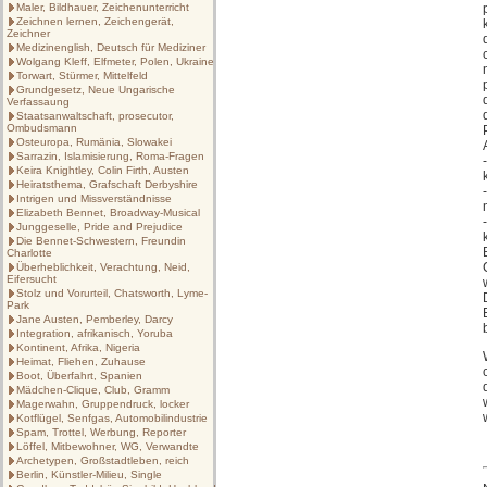
Maler, Bildhauer, Zeichenunterricht
Zeichnen lernen, Zeichengerät,
Zeichner
Medizinenglish, Deutsch für Mediziner
Wolgang Kleff, Elfmeter, Polen, Ukraine
Torwart, Stürmer, Mittelfeld
Grundgesetz, Neue Ungarische
Verfassaung
Staatsanwaltschaft, prosecutor,
Ombudsmann
Osteuropa, Rumänia, Slowakei
Sarrazin, Islamisierung, Roma-Fragen
Keira Knightley, Colin Firth, Austen
Heiratsthema, Grafschaft Derbyshire
Intrigen und Missverständnisse
Elizabeth Bennet, Broadway-Musical
Junggeselle, Pride and Prejudice
Die Bennet-Schwestern, Freundin
Charlotte
Überheblichkeit, Verachtung, Neid,
Eifersucht
Stolz und Vorurteil, Chatsworth, Lyme-
Park
Jane Austen, Pemberley, Darcy
Integration, afrikanisch, Yoruba
Kontinent, Afrika, Nigeria
Heimat, Fliehen, Zuhause
Boot, Überfahrt, Spanien
Mädchen-Clique, Club, Gramm
Magerwahn, Gruppendruck, locker
Kotflügel, Senfgas, Automobilindustrie
Spam, Trottel, Werbung, Reporter
Löffel, Mitbewohner, WG, Verwandte
Archetypen, Großstadtleben, reich
Berlin, Künstler-Milieu, Single