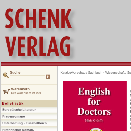
Suche
Katalog/Vorschau
/
Sachbuch - Wissenschaft
/
Sp
Warenkorb
Der Warenkorb ist leer
Belletristik
Europäische Literatur
Frauenromane
Unterhaltung - Fussballbuch
Historischer Roman,