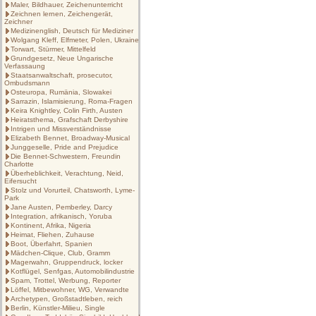
Maler, Bildhauer, Zeichenunterricht
Zeichnen lernen, Zeichengerät,
Zeichner
Medizinenglish, Deutsch für Mediziner
Wolgang Kleff, Elfmeter, Polen, Ukraine
Torwart, Stürmer, Mittelfeld
Grundgesetz, Neue Ungarische
Verfassaung
Staatsanwaltschaft, prosecutor,
Ombudsmann
Osteuropa, Rumänia, Slowakei
Sarrazin, Islamisierung, Roma-Fragen
Keira Knightley, Colin Firth, Austen
Heiratsthema, Grafschaft Derbyshire
Intrigen und Missverständnisse
Elizabeth Bennet, Broadway-Musical
Junggeselle, Pride and Prejudice
Die Bennet-Schwestern, Freundin
Charlotte
Überheblichkeit, Verachtung, Neid,
Eifersucht
Stolz und Vorurteil, Chatsworth, Lyme-
Park
Jane Austen, Pemberley, Darcy
Integration, afrikanisch, Yoruba
Kontinent, Afrika, Nigeria
Heimat, Fliehen, Zuhause
Boot, Überfahrt, Spanien
Mädchen-Clique, Club, Gramm
Magerwahn, Gruppendruck, locker
Kotflügel, Senfgas, Automobilindustrie
Spam, Trottel, Werbung, Reporter
Löffel, Mitbewohner, WG, Verwandte
Archetypen, Großstadtleben, reich
Berlin, Künstler-Milieu, Single