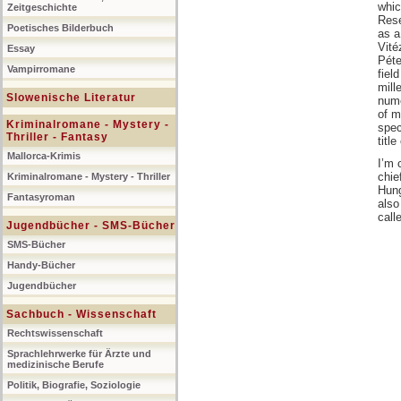
whic
Zeitgeschichte
Rese
Poetisches Bilderbuch
as a
Vité
Essay
Péte
Vampirromane
fiel
mill
Slowenische Literatur
nume
of m
Kriminalromane - Mystery -
spec
Thriller - Fantasy
titl
Mallorca-Krimis
I’m 
chie
Kriminalromane - Mystery - Thriller
Hung
Fantasyroman
also
call
Jugendbücher - SMS-Bücher
SMS-Bücher
Handy-Bücher
Jugendbücher
Sachbuch - Wissenschaft
Rechtswissenschaft
Sprachlehrwerke für Ärzte und
medizinische Berufe
Politik, Biografie, Soziologie