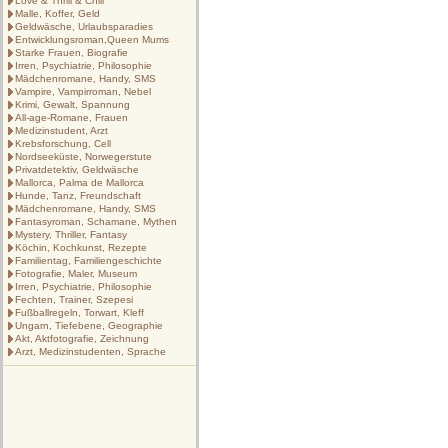
Love & Thrill & Chill
Malle, Koffer, Geld
Geldwäsche, Urlaubsparadies
Entwicklungsroman,Queen Mums
Starke Frauen, Biografie
Irren, Psychiatrie, Philosophie
Mädchenromane, Handy, SMS
Vampire, Vampirroman, Nebel
Krimi, Gewalt, Spannung
All-age-Romane, Frauen
Medizinstudent, Arzt
Krebsforschung, Cell
Nordseeküste, Norwegerstute
Privatdetektiv, Geldwäsche
Mallorca, Palma de Mallorca
Hunde, Tanz, Freundschaft
Mädchenromane, Handy, SMS
Fantasyroman, Schamane, Mythen
Mystery, Thriller, Fantasy
Köchin, Kochkunst, Rezepte
Familientag, Familiengeschichte
Fotografie, Maler, Museum
Irren, Psychiatrie, Philosophie
Fechten, Trainer, Szepesi
Fußballregeln, Torwart, Kleff
Ungarn, Tiefebene, Geographie
Akt, Aktfotografie, Zeichnung
Arzt, Medizinstudenten, Sprache