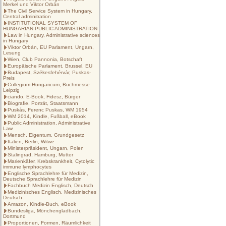
Merkel und Viktor Orbán
The Civil Service System in Hungary,
Central adminitration
INSTITUTIONAL SYSTEM OF
HUNGARIAN PUBLIC ADMINISTRATION
Law in Hungary, Administrative sciences
in Hungary
Viktor Orbán, EU Parlament, Ungarn,
Lesung
Wien, Club Pannonia, Botschaft
Europäische Parlament, Brussel, EU
Budapest, Székesfehérvár, Puskas-
Preis
Collegium Hungaricum, Buchmesse
Leipzig
ciando, E-Book, Fidesz, Bürger
Biografie, Porträt, Staatsmann
Puskás, Ferenc Puskas, WM 1954
WM 2014, Kindle, Fußball, eBook
Public Administration, Administrative
Law
Mensch, Eigentum, Grundgesetz
Italien, Berlin, Witwe
Ministerpräsident, Ungarn, Polen
Stalingrad, Hamburg, Mutter
Marienkäfer, Krebskrankheit, Cytolytic
immune lymphocytes
Englische Sprachlehre für Medizin,
Deutsche Sprachlehre für Medizin
Fachbuch Medizin Englisch, Deutsch
Medizinisches Englisch, Medizinisches
Deutsch
Amazon, Kindle-Buch, eBook
Bundesliga, Mönchengladbach,
Dortmund
Proportionen, Formen, Räumlichkeit