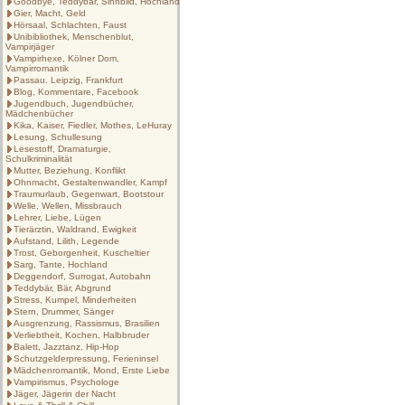
Goodbye, Teddybär, Sinnbild, Hochland
Gier, Macht, Geld
Hörsaal, Schlachten, Faust
Unibibliothek, Menschenblut,
Vampirjäger
Vampirhexe, Kölner Dom,
Vampirromantik
Passau. Leipzig, Frankfurt
Blog, Kommentare, Facebook
Jugendbuch, Jugendbücher,
Mädchenbücher
Kika, Kaiser, Fiedler, Mothes, LeHuray
Lesung, Schullesung
Lesestoff, Dramaturgie,
Schulkriminalität
Mutter, Beziehung, Konflikt
Ohnmacht, Gestaltenwandler, Kampf
Traumurlaub, Gegenwart, Bootstour
Welle, Wellen, Missbrauch
Lehrer, Liebe, Lügen
Tierärztin, Waldrand, Ewigkeit
Aufstand, Lilith, Legende
Trost, Geborgenheit, Kuscheltier
Sarg, Tante, Hochland
Deggendorf, Surrogat, Autobahn
Teddybär, Bär, Abgrund
Stress, Kumpel, Minderheiten
Stern, Drummer, Sänger
Ausgrenzung, Rassismus, Brasilien
Verliebtheit, Kochen, Halbbruder
Balett, Jazztanz, Hip-Hop
Schutzgelderpressung, Ferieninsel
Mädchenromantik, Mond, Erste Liebe
Vampirismus, Psychologe
Jäger, Jägerin der Nacht