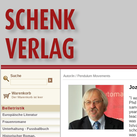
Suche
Autor/in /
Pendulum Movements
Joz
Warenkorb
Der Warenkorb ist leer
"I w
Phd 
same
Belletristik
year
Europäische Literatur
teac
was 
Frauenromane
Istv
Unterhaltung - Fussballbuch
scho
was 
Historischer Roman,