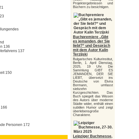
Projektergebnissen und
Büchern zu besichtigen.
121
123
ellungendes
Buchpremiere „Gibt
es jemanden, der Sie
und
liebt?“ und Gespräch
en 136
mit dem Autor Kalin
Verfahrens 137
Terzijski
Bulgarisches Kulturinstitut,
Berlin, 1. April Dienstag,
2025, 19 Uhr. Die
Sammlung GIBT ES
eit 150
JEMANDEN, DER SIE
LIEBT, übersetzt ins
Deutsche von Elvira
Bormann, umfasst
siebzehn
Kurzgeschichten. Das
Buch spiegelt das Wissen
des Autors über moderne
Städte wider, enthält einen
) 166
subtilen Humor und zeigt
überlebensgroße
Charaktere.
ende Personen 172
Leipziger Buchmesse,