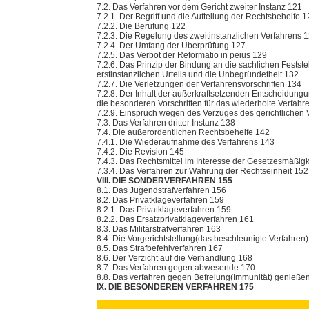
7.2. Das Verfahren vor dem Gericht zweiter Instanz 121
7.2.1. Der Begriff und die Aufteilung der Rechtsbehelfe 
7.2.2. Die Berufung 122
7.2.3. Die Regelung des zweitinstanzlichen Verfahrens 
7.2.4. Der Umfang der Überprüfung 127
7.2.5. Das Verbot der Reformatio in peius 129
7.2.6. Das Prinzip der Bindung an die sachlichen Festst
erstinstanzlichen Urteils und die Unbegründetheit 132
7.2.7. Die Verletzungen der Verfahrensvorschriften 134
7.2.8. Der Inhalt der außerkraftsetzenden Entscheidung
die besonderen Vorschriften für das wiederholte Verfahr
7.2.9. Einspruch wegen des Verzuges des gerichtlichen 
7.3. Das Verfahren dritter Instanz 138
7.4. Die außerordentlichen Rechtsbehelfe 142
7.4.1. Die Wiederaufnahme des Verfahrens 143
7.4.2. Die Revision 145
7.4.3. Das Rechtsmittel im Interesse der Gesetzesmäßigk
7.3.4. Das Verfahren zur Wahrung der Rechtseinheit 152
VIII. DIE SONDERVERFAHREN 155
8.1. Das Jugendstrafverfahren 156
8.2. Das Privatklageverfahren 159
8.2.1. Das Privatklageverfahren 159
8.2.2. Das Ersatzprivatklageverfahren 161
8.3. Das Militärstrafverfahren 163
8.4. Die Vorgerichtstellung(das beschleunigte Verfahren
8.5. Das Strafbefehlverfahren 167
8.6. Der Verzicht auf die Verhandlung 168
8.7. Das Verfahren gegen abwesende 170
8.8. Das verfahren gegen Befreiung(Immunität) genieß
IX. DIE BESONDEREN VERFAHREN 175