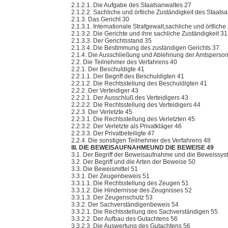
2.1.2.1. Die Aufgabe des Staatsanwaltes 27
2.1.2.2. Sachliche und örtliche Zuständigkeit des Staats
2.1.3. Das Gericht 30
2.1.3.1. Internationale Strafgewalt,sachliche und örtliche
2.1.3.2. Die Gerichte und ihre sachliche Zuständigkeit 31
2.1.3.3. Der Gerichtsstand 35
2.1.3.4. Die Bestimmung des zuständigen Gerichts 37
2.1.4. Die Ausschließung und Ablehnung der Amtsperso
2.2. Die Teilnehmer des Verfahrens 40
2.2.1. Der Beschuldigte 41
2.2.1.1. Der Begriff des Beschuldigten 41
2.2.1.2. Die Rechtsstellung des Beschuldigten 41
2.2.2. Der Verteidiger 43
2.2.2.1. Der Ausschluß des Verteidigers 43
2.2.2.2. Die Rechtsstellung des Verteidigers 44
2.2.3. Der Verletzte 45
2.2.3.1. Die Rechtsstellung des Verletzten 45
2.2.3.2. Der Verletzte als Privatkläger 46
2.2.3.3. Der Privatbeteiligte 47
2.2.4. Die sonstigen Teilnehmer des Verfahrens 48
III. DIE BEWEISAUFNAHMEUND DIE BEWEISE 49
3.1. Der Begriff der Beweisaufnahme und die Beweissy
3.2. Der Begriff und die Arten der Beweise 50
3.3. Die Beweismittel 51
3.3.1. Der Zeugenbeweis 51
3.3.1.1. Die Rechtsstellung des Zeugen 51
3.3.1.2. Die Hindernisse des Zeugnisses 52
3.3.1.3. Der Zeugenschutz 53
3.3.2. Der Sachverständigenbeweis 54
3.3.2.1. Die Rechtsstellung des Sachverständigen 55
3.3.2.2. Der Aufbau des Gutachtens 56
3.3.2.3. Die Auswertung des Gutachtens 56