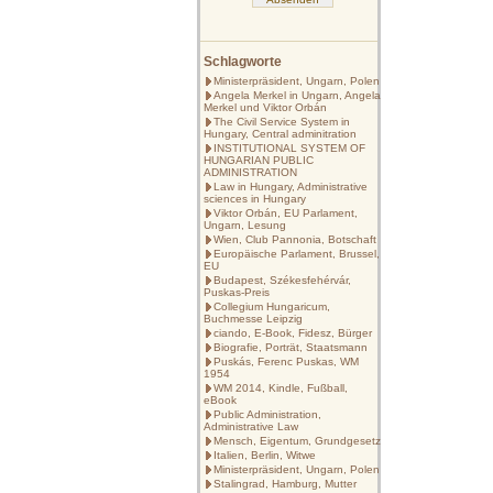
Schlagworte
Ministerpräsident, Ungarn, Polen
Angela Merkel in Ungarn, Angela
Merkel und Viktor Orbán
The Civil Service System in
Hungary, Central adminitration
INSTITUTIONAL SYSTEM OF
HUNGARIAN PUBLIC
ADMINISTRATION
Law in Hungary, Administrative
sciences in Hungary
Viktor Orbán, EU Parlament,
Ungarn, Lesung
Wien, Club Pannonia, Botschaft
Europäische Parlament, Brussel,
EU
Budapest, Székesfehérvár,
Puskas-Preis
Collegium Hungaricum,
Buchmesse Leipzig
ciando, E-Book, Fidesz, Bürger
Biografie, Porträt, Staatsmann
Puskás, Ferenc Puskas, WM
1954
WM 2014, Kindle, Fußball,
eBook
Public Administration,
Administrative Law
Mensch, Eigentum, Grundgesetz
Italien, Berlin, Witwe
Ministerpräsident, Ungarn, Polen
Stalingrad, Hamburg, Mutter