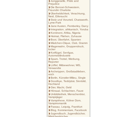
Junggeselle, Pride and
Prejudice
Die Bennet-Schwestern,
Freundin Charlotte
Überheblichkeit, Verachtung,
Neid, Eifersucht
Stolz und Vorurteil, Chatsworth,
Lyme-Park
Jane Austen, Pemberley, Darcy
Integration, afrikanisch, Yoruba
Kontinent, Afrika, Nigeria
Heimat, Fliehen, Zuhause
Boot, Überfahrt, Spanien
Mädchen-Clique, Club, Gramm
Magerwahn, Gruppendruck,
locker
Kotflügel, Senfgas,
Automobilindustrie
Spam, Trottel, Werbung,
Reporter
Löffel, Mitbewohner, WG,
Verwandte
Archetypen, Großstadtleben,
reich
Berlin, Künstler-Milieu, Single
Goodbye, Teddybär, Sinnbild,
Hochland
Gier, Macht, Geld
Hörsaal, Schlachten, Faust
Unibibliothek, Menschenblut,
Vampirjäger
Vampirhexe, Kölner Dom,
Vampirromantik
Passau. Leipzig, Frankfurt
Blog, Kommentare, Facebook
Jugendbuch, Jugendbücher,
Mädchenbücher