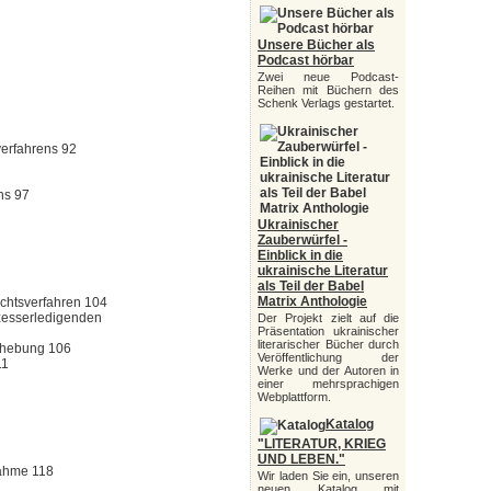
Unsere Bücher als
Podcast hörbar
Zwei neue Podcast-
Reihen mit Büchern des
Schenk Verlags gestartet.
verfahrens 92
ns 97
Ukrainischer
Zauberwürfel -
Einblick in die
ukrainische Literatur
als Teil der Babel
Matrix Anthologie
ichtsverfahren 104
ozesserledigenden
Der Projekt zielt auf die
Präsentation ukrainischer
literarischer Bücher durch
erhebung 106
Veröffentlichung der
11
Werke und der Autoren in
einer mehrsprachigen
Webplattform.
Katalog
"LITERATUR, KRIEG
UND LEBEN."
nahme 118
Wir laden Sie ein, unseren
neuen Katalog mit