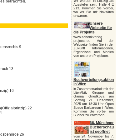
Wir werden in Leipzig als
es betrachten.
Aussteller sein, Halle 4 E
213. Kommen Sie vorbei,
wo wir Sie mit Novitäten
erwarten.
Unsere
ALT
Webseite für
die Projekte
www.schenkverlag-
projects.eu Auf der
Webseite finden Sie in der
hrensrechts 9
Zukunft Informationen,
Ergebnisse und Medien
von unseren Projekten.
pruch 13
Buchverteilungsaktion
in Wien
in Zusammenarbeit mit der
nzip) 16
LiterAktiv Gruppe und
Ganna Gnedkova am
Sonttag 21. Dezember,
2025 um 18:30 Uhr.,Open
Space Barbareum in Wien.
Offizialprinzip) 22
Kommen Sie vorbei um
24
Bücher zu erwerben.
66. Münchner
Bücherschau
ist geöffnet
ungsbehörde 26
vom 24. November bis 7.