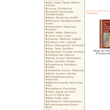
Kika, Kaiser, Fiedler, Mothes,
LeHuray
Lesung, Schullesung
Lesestoff, Dramaturgie,
Lesetipps:
Schulkriminalität
Mutter, Beziehung, Konflikt
Ohnmacht, Gestaltenwandler,
Kampf
Traumurlaub, Gegenwart,
Bootstour
Welle, Wellen, Missbrauch
Lehrer, Liebe, Lügen
Tierärztin, Waldrand, Ewigkeit
Aufstand, Lilith, Legende
Trost, Geborgenheit, Kuscheltier
Sarg, Tante, Hochland
Wege der Ent
Deggendorf, Surrogat, Autobahn
Privatrecht
Teddybär, Bär, Abgrund
Stress, Kumpel, Minderheiten
Stern, Drummer, Sänger
Ausgrenzung, Rassismus,
Brasilien
Verliebtheit, Kochen, Halbbruder
Balett, Jazztanz, Hip-Hop
Schutzgelderpressung,
Ferieninsel
Mädchenromantik, Mond, Erste
Liebe
Vampirismus, Psychologe
Jäger, Jägerin der Nacht
Love & Thrill & Chill
Malle, Koffer, Geld
Geldwäsche, Urlaubsparadies
Entwicklungsroman,Queen
Mums