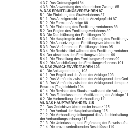
4.3.7. Das Ordnungsgeld 84
4.3.8. Die Anwendung des körperlichen Zwangs 85
V. DAS ERMITTLUNGSVERFAHREN 87
5.1. Die Einleitung des Strafverfahrens 87
5.1.1. Das Anzeigerecht und die Anzeigepflicht 87
5.1.2. Die Form der Anzeige 88
5.1.3. Die Einleitung des Ermittlungsverfahrens 88
5.2. Der Beginn des Ermittlungsverfahrens 89
5.3. Die Durchführung der Ermittlungen 92
5.3.1. Die Hauptregeln der Durchführung des Ermittlung
5.3.2. Die Aussetzung des Ermittlungsverfahrens 94
5.3.3. Das Verfahren des Ermittlungsrichters 95
5.3.4. Die Rechtsmittel während des Ermittlungsverfahre
5.4. Der abschluss des Ermittlungsverfahrens 99
5.4.1. Die Einstellung des Ermittlungsverfahrens 99
5.4.2. Die Abschließung des Ermittlungverfahrens 101
VI. DAS ZWISCHENVERFAHREN 103
6.1. Die Anklageerhebung 103
6.1.1. Der Begriff und die Arten der Anklage 103
6.1.2. Das Verhältnis zwischen der Anklageund dem Ger
6.1.3. Das Verhältnis zwischen der Anklageund dem pr
Bescluss (Tatgleichheit) 104
6.1.4. Die Revision des Staatsanwalts und die Anklage
6.1.5. Das Fallenlassenund Modifizierung der Anklage 1
6.2. Die Vorbereitung der Verhandlung 111
VII. DAS HAUPTVERFAHREN 115
7.1. Das Gerichtsverfahren erster Instanz 115
7.1.1. Der Verlauf der Haupterhandlung 115
7.1.2. Die Verhandlungsleitungund die Aufrechterhaltung
der Verhandlungsordnung 117
7.1.3. Die Unterlassung und Ergänzung der Beweisauf
7.1.4. Die prozesserledigenden Beschlüsse 119