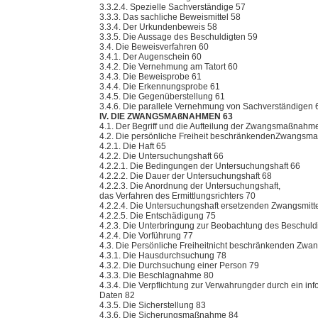
3.3.2.4. Spezielle Sachverständige 57
3.3.3. Das sachliche Beweismittel 58
3.3.4. Der Urkundenbeweis 58
3.3.5. Die Aussage des Beschuldigten 59
3.4. Die Beweisverfahren 60
3.4.1. Der Augenschein 60
3.4.2. Die Vernehmung am Tatort 60
3.4.3. Die Beweisprobe 61
3.4.4. Die Erkennungsprobe 61
3.4.5. Die Gegenüberstellung 61
3.4.6. Die parallele Vernehmung von Sachverständigen 
IV. DIE ZWANGSMAßNAHMEN 63
4.1. Der Begriff und die Aufteilung der Zwangsmaßnahm
4.2. Die persönliche Freiheit beschränkendenZwangs
4.2.1. Die Haft 65
4.2.2. Die Untersuchungshaft 66
4.2.2.1. Die Bedingungen der Untersuchungshaft 66
4.2.2.2. Die Dauer der Untersuchungshaft 68
4.2.2.3. Die Anordnung der Untersuchungshaft,
das Verfahren des Ermittlungsrichters 70
4.2.2.4. Die Untersuchungshaft ersetzenden Zwangsmitt
4.2.2.5. Die Entschädigung 75
4.2.3. Die Unterbringung zur Beobachtung des Beschuld
4.2.4. Die Vorführung 77
4.3. Die Persönliche Freiheitnicht beschränkenden Z
4.3.1. Die Hausdurchsuchung 78
4.3.2. Die Durchsuchung einer Person 79
4.3.3. Die Beschlagnahme 80
4.3.4. Die Verpflichtung zur Verwahrungder durch ein i
Daten 82
4.3.5. Die Sicherstellung 83
4.3.6. Die Sicherungsmaßnahme 84