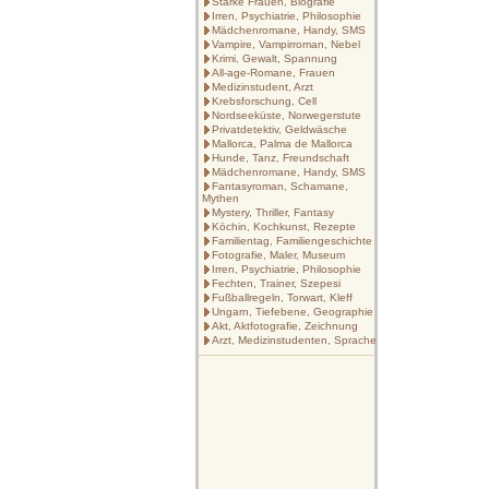
Starke Frauen, Biografie
Irren, Psychiatrie, Philosophie
Mädchenromane, Handy, SMS
Vampire, Vampirroman, Nebel
Krimi, Gewalt, Spannung
All-age-Romane, Frauen
Medizinstudent, Arzt
Krebsforschung, Cell
Nordseeküste, Norwegerstute
Privatdetektiv, Geldwäsche
Mallorca, Palma de Mallorca
Hunde, Tanz, Freundschaft
Mädchenromane, Handy, SMS
Fantasyroman, Schamane,
Mythen
Mystery, Thriller, Fantasy
Köchin, Kochkunst, Rezepte
Familientag, Familiengeschichte
Fotografie, Maler, Museum
Irren, Psychiatrie, Philosophie
Fechten, Trainer, Szepesi
Fußballregeln, Torwart, Kleff
Ungarn, Tiefebene, Geographie
Akt, Aktfotografie, Zeichnung
Arzt, Medizinstudenten, Sprache