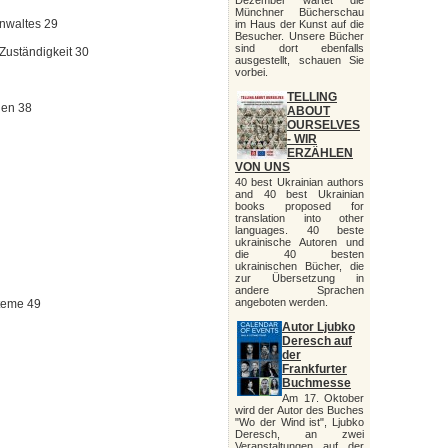
Dezember wartet die
Münchner Bücherschau
anwaltes 29
im Haus der Kunst auf die
Besucher. Unsere Bücher
sind dort ebenfalls
 Zuständigkeit 30
ausgestellt, schauen Sie
vorbei.
TELLING
nen 38
ABOUT
OURSELVES
- WIR
ERZÄHLEN
VON UNS
40 best Ukrainian authors
and 40 best Ukrainian
books proposed for
translation into other
languages. 40 beste
ukrainische Autoren und
die 40 besten
ukrainischen Bücher, die
zur Übersetzung in
andere Sprachen
angeboten werden.
steme 49
Autor Ljubko
Deresch auf
der
Frankfurter
Buchmesse
Am 17. Oktober
wird der Autor des Buches
"Wo der Wind ist", Ljubko
Deresch, an zwei
Veranstaltungen auf der