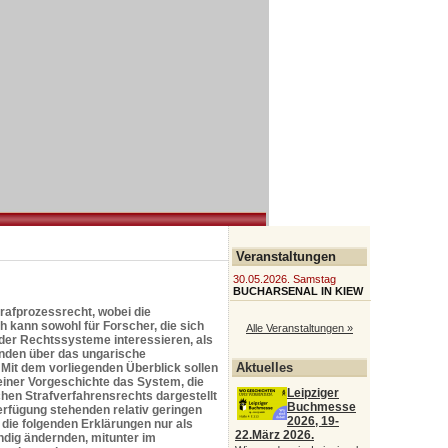
Veranstaltungen
30.05.2026. Samstag
BUCHARSENAL IN KIEW
trafprozessrecht, wobei die
h kann sowohl für Forscher, die sich
Alle Veranstaltungen »
der Rechtssysteme interessieren, als
ünden über das ungarische
Aktuelles
 Mit dem vorliegenden Überblick sollen
einer Vorgeschichte das System, die
Leipziger
schen Strafverfahrensrechts dargestellt
Buchmesse
rfügung stehenden relativ geringen
2026, 19-
die folgenden Erklärungen nur als
22.März 2026.
ändig ändernden, mitunter im