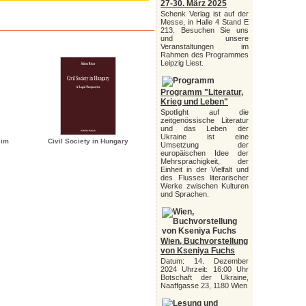
27-30. März 2025
Schenk Verlag ist auf der
Messe, in Halle 4 Stand E
213. Besuchen Sie uns
und unsere
Veranstaltungen im
Rahmen des Programmes
Leipzig Liest.
Programm "Literatur,
Krieg und Leben"
Spotlight auf die
zeitgenössische Literatur
und das Leben der
Ukraine ist eine
 im
Civil Society in Hungary
Umsetzung der
europäischen Idee der
Mehrsprachigkeit, der
Einheit in der Vielfalt und
des Flusses literarischer
Werke zwischen Kulturen
und Sprachen.
Wien, Buchvorstellung
von Kseniya Fuchs
Datum: 14. Dezember
2024 Uhrzeit: 16:00 Uhr
Botschaft der Ukraine,
Naaffgasse 23, 1180 Wien