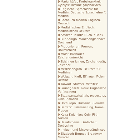
Marienkäfer, Krebskrankheit,
Cytolytic immune lymphocytes
Englische Sprachlehre für
Medizin, Deutsche Sprachlehre für
Medizin
Fachbuch Medizin Englisch,
Deutsch
Medizinisches Englisch,
Medizinisches Deutsch
Amazon, Kindle-Buch, eBook
Bundesliga, Mönchengladbach,
Dortmund
Proportionen, Formen,
Räumlichkeit
Maler, Bildhauer,
Zeichenunterricht
Zeichnen lernen, Zeichengerät,
Zeichner
Medizinenglish, Deutsch für
Mediziner
Wolgang Kleff, Elfmeter, Polen,
Ukraine
Torwart, Stürmer, Mittelfeld
Grundgesetz, Neue Ungarische
Verfassaung
Staatsanwaltschaft, prosecutor,
Ombudsmann
Osteuropa, Rumänia, Slowakei
Sarrazin, Islamisierung, Roma-
Fragen
Keira Knightley, Colin Firth,
Austen
Heiratsthema, Grafschaft
Derbyshire
Intrigen und Missverständnisse
Elizabeth Bennet, Broadway-
Musical