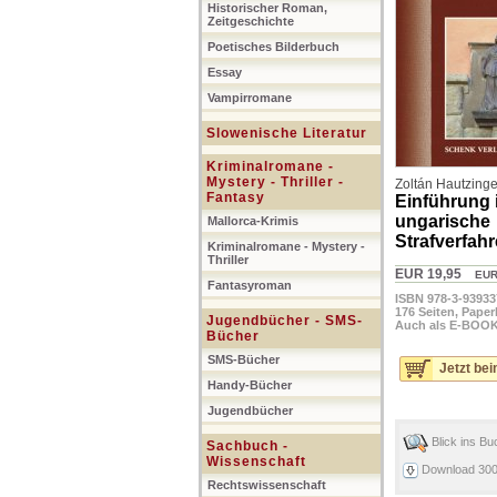
Historischer Roman,
Zeitgeschichte
Poetisches Bilderbuch
Essay
Vampirromane
Slowenische Literatur
Kriminalromane -
Mystery - Thriller -
Zoltán Hautzinge
Fantasy
Einführung 
ungarische
Mallorca-Krimis
Strafverfah
Kriminalromane - Mystery -
Thriller
EUR 19,95
EUR (
Fantasyroman
ISBN 978-3-93933
176 Seiten, Paper
Jugendbücher - SMS-
Auch als E-BOOK 
Bücher
SMS-Bücher
Jetzt bei
Handy-Bücher
Jugendbücher
Blick ins Bu
Sachbuch -
Wissenschaft
Download 300d
Rechtswissenschaft