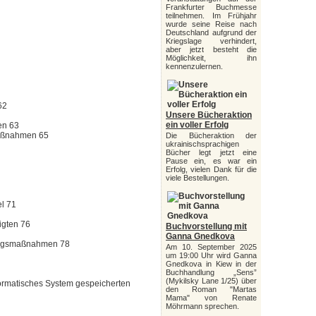
Frankfurter Buchmesse
teilnehmen. Im Frühjahr
wurde seine Reise nach
Deutschland aufgrund der
Kriegslage verhindert,
aber jetzt besteht die
Möglichkeit, ihn
kennenzulernen.
62
Unsere Bücheraktion
ein voller Erfolg
en 63
maßnahmen 65
Die Bücheraktion der
ukrainischsprachigen
Bücher legt jetzt eine
Pause ein, es war ein
Erfolg, vielen Dank für die
viele Bestellungen.
el 71
igten 76
Buchvorstellung mit
Ganna Gnedkova
wangsmaßnahmen 78
Am 10. September 2025
um 19:00 Uhr wird Ganna
Gnedkova in Kiew in der
Buchhandlung „Sens”
(Mykilsky Lane 1/25) über
nformatisches System gespeicherten
den Roman "Martas
Mama" von Renate
Möhrmann sprechen.