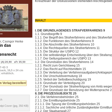
Kreuzfeuer der Diskussionen stehenden Rechtsgebiet
INH
I. DIE GRUNDLAGENDES STRAFVERFAHRENS 9
1.1. Grundbegriffe 9
1.1.1. Der Begriff des Strafverfahrens und des Strafverfa
1.1.2. Die Funktionen des Strafverfahrens 9
r
,
Csongor Herke
1.1.3. Die Abschnitte des Strafverfahrens 10
in das
1.1.4. Die Rechtsquellen des Strafverfahrens 11
1.1.5. Die Struktur der UStPO 12
rensrecht
1.1.6. Die selbständige Entscheidung über den Strafans
1.1.7. Der Geltungsbereich der UStPO 13
1.2. Die Grundsätze des Strafverfahrens 14
A) 20,90 sFr 35,50
1.2.1. Recht zum Gerichtsweg 15
7-42-3
1.2.2. Das Recht auf Rechtsmitteln 15
back, 16,5 x 24 cm
1.2.3. Die Verteilung der Verfahrensaufgaben(Anklagepri
erhältlich.
1.2.4. Die Unschuldsvermutung 18
1.2.5. Verbot der Selbstbeschuldigung 19
m Verlag bestellen!
1.2.6. Grundsatz der Verteidigung 20
1.2.7. Der Grundsatz der Strafverfolgung von Amts wegen(
1.2.7. Der Grundsatz der Benutzung der Muttersprache 
II. DIE PROZESSUBJEKTE 25
2.1. Die Verfahrensbehörden 25
ch
2.1.1. Die Ermittlungsbehörde 25
2.1.1.1. Die Typung der Ermittlungsbehörden 25
pi Cover (jpg, 350 KB)
2.1.1.2. Sachliche und örtliche Zuständigkeitder Ermittl
2.1.2. Der Staatsanwalt 27