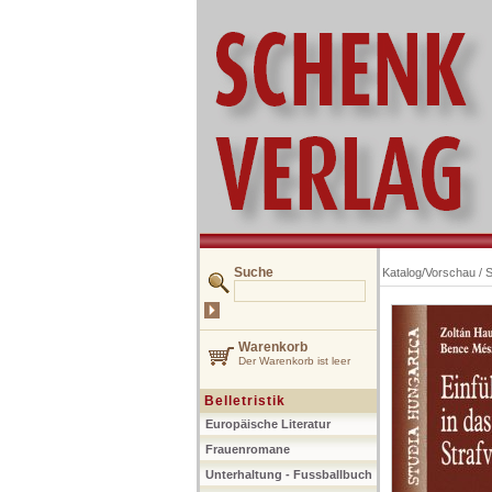
Suche
Katalog/Vorschau
/
S
Warenkorb
Der Warenkorb ist leer
Belletristik
Europäische Literatur
Frauenromane
Unterhaltung - Fussballbuch