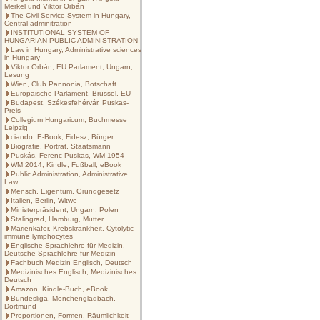
Merkel und Viktor Orbán
The Civil Service System in Hungary,
Central adminitration
INSTITUTIONAL SYSTEM OF
HUNGARIAN PUBLIC ADMINISTRATION
Law in Hungary, Administrative sciences
in Hungary
Viktor Orbán, EU Parlament, Ungarn,
Lesung
Wien, Club Pannonia, Botschaft
Europäische Parlament, Brussel, EU
Budapest, Székesfehérvár, Puskas-
Preis
Collegium Hungaricum, Buchmesse
Leipzig
ciando, E-Book, Fidesz, Bürger
Biografie, Porträt, Staatsmann
Puskás, Ferenc Puskas, WM 1954
WM 2014, Kindle, Fußball, eBook
Public Administration, Administrative
Law
Mensch, Eigentum, Grundgesetz
Italien, Berlin, Witwe
Ministerpräsident, Ungarn, Polen
Stalingrad, Hamburg, Mutter
Marienkäfer, Krebskrankheit, Cytolytic
immune lymphocytes
Englische Sprachlehre für Medizin,
Deutsche Sprachlehre für Medizin
Fachbuch Medizin Englisch, Deutsch
Medizinisches Englisch, Medizinisches
Deutsch
Amazon, Kindle-Buch, eBook
Bundesliga, Mönchengladbach,
Dortmund
Proportionen, Formen, Räumlichkeit