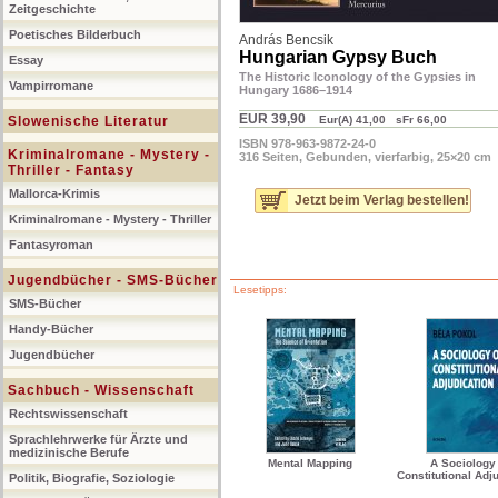
Zeitgeschichte
Poetisches Bilderbuch
András Bencsik
Hungarian Gypsy Buch
Essay
The Historic Iconology of the Gypsies in
Vampirromane
Hungary 1686–1914
EUR 39,90
Slowenische Literatur
Eur(A) 41,00 sFr 66,00
ISBN 978-963-9872-24-0
Kriminalromane - Mystery -
316 Seiten, Gebunden, vierfarbig, 25×20 cm
Thriller - Fantasy
Mallorca-Krimis
Jetzt beim Verlag bestellen!
Kriminalromane - Mystery - Thriller
Fantasyroman
Jugendbücher - SMS-Bücher
Lesetipps:
SMS-Bücher
Handy-Bücher
Jugendbücher
Sachbuch - Wissenschaft
Rechtswissenschaft
Sprachlehrwerke für Ärzte und
medizinische Berufe
Mental Mapping
A Sociology 
Constitutional Adj
Politik, Biografie, Soziologie