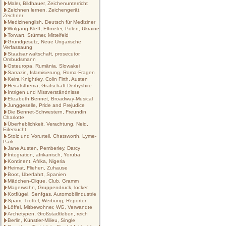
Maler, Bildhauer, Zeichenunterricht
Zeichnen lernen, Zeichengerät,
Zeichner
Medizinenglish, Deutsch für Mediziner
Wolgang Kleff, Elfmeter, Polen, Ukraine
Torwart, Stürmer, Mittelfeld
Grundgesetz, Neue Ungarische
Verfassaung
Staatsanwaltschaft, prosecutor,
Ombudsmann
Osteuropa, Rumänia, Slowakei
Sarrazin, Islamisierung, Roma-Fragen
Keira Knightley, Colin Firth, Austen
Heiratsthema, Grafschaft Derbyshire
Intrigen und Missverständnisse
Elizabeth Bennet, Broadway-Musical
Junggeselle, Pride and Prejudice
Die Bennet-Schwestern, Freundin
Charlotte
Überheblichkeit, Verachtung, Neid,
Eifersucht
Stolz und Vorurteil, Chatsworth, Lyme-
Park
Jane Austen, Pemberley, Darcy
Integration, afrikanisch, Yoruba
Kontinent, Afrika, Nigeria
Heimat, Fliehen, Zuhause
Boot, Überfahrt, Spanien
Mädchen-Clique, Club, Gramm
Magerwahn, Gruppendruck, locker
Kotflügel, Senfgas, Automobilindustrie
Spam, Trottel, Werbung, Reporter
Löffel, Mitbewohner, WG, Verwandte
Archetypen, Großstadtleben, reich
Berlin, Künstler-Milieu, Single