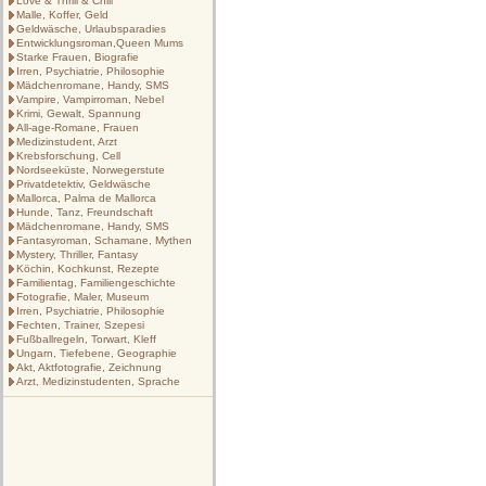
Love & Thrill & Chill
Malle, Koffer, Geld
Geldwäsche, Urlaubsparadies
Entwicklungsroman,Queen Mums
Starke Frauen, Biografie
Irren, Psychiatrie, Philosophie
Mädchenromane, Handy, SMS
Vampire, Vampirroman, Nebel
Krimi, Gewalt, Spannung
All-age-Romane, Frauen
Medizinstudent, Arzt
Krebsforschung, Cell
Nordseeküste, Norwegerstute
Privatdetektiv, Geldwäsche
Mallorca, Palma de Mallorca
Hunde, Tanz, Freundschaft
Mädchenromane, Handy, SMS
Fantasyroman, Schamane, Mythen
Mystery, Thriller, Fantasy
Köchin, Kochkunst, Rezepte
Familientag, Familiengeschichte
Fotografie, Maler, Museum
Irren, Psychiatrie, Philosophie
Fechten, Trainer, Szepesi
Fußballregeln, Torwart, Kleff
Ungarn, Tiefebene, Geographie
Akt, Aktfotografie, Zeichnung
Arzt, Medizinstudenten, Sprache