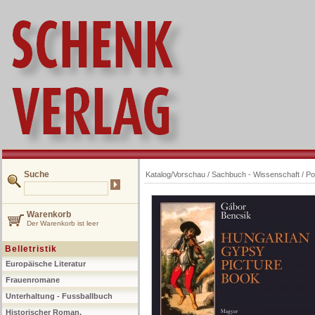
Suche
Katalog/Vorschau
/
Sachbuch - Wissenschaft
/
Po
Warenkorb
Der Warenkorb ist leer
Belletristik
Europäische Literatur
Frauenromane
Unterhaltung - Fussballbuch
Historischer Roman,