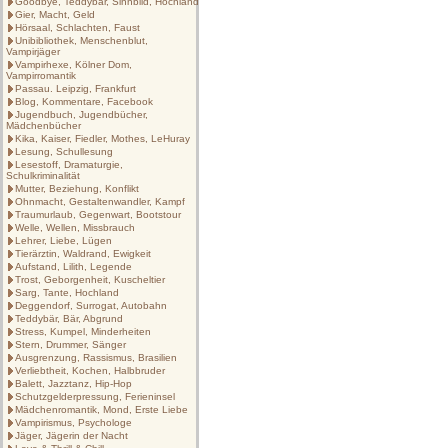
Goodbye, Teddybär, Sinnbild, Hochland
Gier, Macht, Geld
Hörsaal, Schlachten, Faust
Unibibliothek, Menschenblut,
Vampirjäger
Vampirhexe, Kölner Dom,
Vampirromantik
Passau. Leipzig, Frankfurt
Blog, Kommentare, Facebook
Jugendbuch, Jugendbücher,
Mädchenbücher
Kika, Kaiser, Fiedler, Mothes, LeHuray
Lesung, Schullesung
Lesestoff, Dramaturgie,
Schulkriminalität
Mutter, Beziehung, Konflikt
Ohnmacht, Gestaltenwandler, Kampf
Traumurlaub, Gegenwart, Bootstour
Welle, Wellen, Missbrauch
Lehrer, Liebe, Lügen
Tierärztin, Waldrand, Ewigkeit
Aufstand, Lilith, Legende
Trost, Geborgenheit, Kuscheltier
Sarg, Tante, Hochland
Deggendorf, Surrogat, Autobahn
Teddybär, Bär, Abgrund
Stress, Kumpel, Minderheiten
Stern, Drummer, Sänger
Ausgrenzung, Rassismus, Brasilien
Verliebtheit, Kochen, Halbbruder
Balett, Jazztanz, Hip-Hop
Schutzgelderpressung, Ferieninsel
Mädchenromantik, Mond, Erste Liebe
Vampirismus, Psychologe
Jäger, Jägerin der Nacht