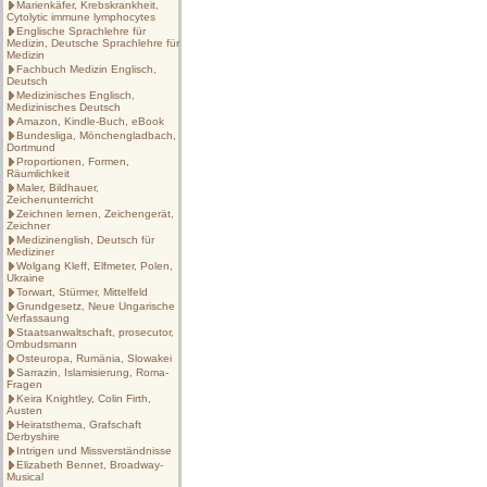
Marienkäfer, Krebskrankheit,
Cytolytic immune lymphocytes
Englische Sprachlehre für
Medizin, Deutsche Sprachlehre für
Medizin
Fachbuch Medizin Englisch,
Deutsch
Medizinisches Englisch,
Medizinisches Deutsch
Amazon, Kindle-Buch, eBook
Bundesliga, Mönchengladbach,
Dortmund
Proportionen, Formen,
Räumlichkeit
Maler, Bildhauer,
Zeichenunterricht
Zeichnen lernen, Zeichengerät,
Zeichner
Medizinenglish, Deutsch für
Mediziner
Wolgang Kleff, Elfmeter, Polen,
Ukraine
Torwart, Stürmer, Mittelfeld
Grundgesetz, Neue Ungarische
Verfassaung
Staatsanwaltschaft, prosecutor,
Ombudsmann
Osteuropa, Rumänia, Slowakei
Sarrazin, Islamisierung, Roma-
Fragen
Keira Knightley, Colin Firth,
Austen
Heiratsthema, Grafschaft
Derbyshire
Intrigen und Missverständnisse
Elizabeth Bennet, Broadway-
Musical