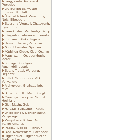
Junggeselle, Pride and
Prejudice
Die Bennet-Schwestern,
Freundin Charlotte
Überheblichkeit, Verachtung,
Neid, Eifersucht
Stolz und Vorurteil, Chatsworth,
Lyme-Park
Jane Austen, Pemberley, Darcy
Integration, afrikanisch, Yoruba
Kontinent, Afrika, Nigeria
Heimat, Fliehen, Zuhause
Boot, Überfahrt, Spanien
Mädchen-Clique, Club, Gramm
Magerwahn, Gruppendruck,
locker
Kotflügel, Senfgas,
Automobilindustrie
Spam, Trottel, Werbung,
Reporter
Löffel, Mitbewohner, WG,
Verwandte
Archetypen, Großstadtleben,
reich
Berlin, Künstler-Milieu, Single
Goodbye, Teddybär, Sinnbild,
Hochland
Gier, Macht, Geld
Hörsaal, Schlachten, Faust
Unibibliothek, Menschenblut,
Vampirjäger
Vampirhexe, Kölner Dom,
Vampirromantik
Passau. Leipzig, Frankfurt
Blog, Kommentare, Facebook
Jugendbuch, Jugendbücher,
Mädchenbücher