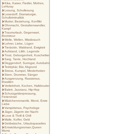
Kika, Kaiser, Fiedler, Mothes,
LeHuray
Lesung, Schullesung
Lesestoff, Dramaturgie,
Schulkriminalität
Mutter, Beziehung, Konflikt
Ohnmacht, Gestaltenwandler,
Kampf
Traumurlaub, Gegenwart,
Bootstour
Welle, Wellen, Missbrauch
Lehrer, Liebe, Lügen
Tierärztin, Waldrand, Ewigkeit
Aufstand, Lilith, Legende
Trost, Geborgenheit, Kuscheltier
Sarg, Tante, Hochland
Deggendorf, Surrogat, Autobahn
Teddybär, Bär, Abgrund
Stress, Kumpel, Minderheiten
Stern, Drummer, Sänger
Ausgrenzung, Rassismus,
Brasilien
Verliebtheit, Kochen, Halbbruder
Balett, Jazztanz, Hip-Hop
Schutzgelderpressung,
Ferieninsel
Mädchenromantik, Mond, Erste
Liebe
Vampirismus, Psychologe
Jäger, Jägerin der Nacht
Love & Thrill & Chill
Malle, Koffer, Geld
Geldwäsche, Urlaubsparadies
Entwicklungsroman,Queen
Mums