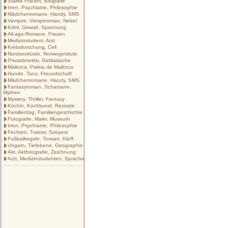
Starke Frauen, Biografie
Irren, Psychiatrie, Philosophie
Mädchenromane, Handy, SMS
Vampire, Vampirroman, Nebel
Krimi, Gewalt, Spannung
All-age-Romane, Frauen
Medizinstudent, Arzt
Krebsforschung, Cell
Nordseeküste, Norwegerstute
Privatdetektiv, Geldwäsche
Mallorca, Palma de Mallorca
Hunde, Tanz, Freundschaft
Mädchenromane, Handy, SMS
Fantasyroman, Schamane,
Mythen
Mystery, Thriller, Fantasy
Köchin, Kochkunst, Rezepte
Familientag, Familiengeschichte
Fotografie, Maler, Museum
Irren, Psychiatrie, Philosophie
Fechten, Trainer, Szepesi
Fußballregeln, Torwart, Kleff
Ungarn, Tiefebene, Geographie
Akt, Aktfotografie, Zeichnung
Arzt, Medizinstudenten, Sprache