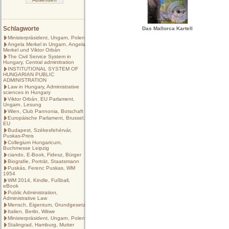
Schlagworte
Das Mallorca Kartell
Ministerpräsident, Ungarn, Polen
Angela Merkel in Ungarn, Angela
Merkel und Viktor Orbán
The Civil Service System in
Hungary, Central adminitration
INSTITUTIONAL SYSTEM OF
HUNGARIAN PUBLIC
ADMINISTRATION
Law in Hungary, Administrative
sciences in Hungary
Viktor Orbán, EU Parlament,
Ungarn, Lesung
Wien, Club Pannonia, Botschaft
Europäische Parlament, Brussel,
EU
Budapest, Székesfehérvár,
Puskas-Preis
Collegium Hungaricum,
Buchmesse Leipzig
ciando, E-Book, Fidesz, Bürger
Biografie, Porträt, Staatsmann
Puskás, Ferenc Puskas, WM
1954
WM 2014, Kindle, Fußball,
eBook
Public Administration,
Administrative Law
Mensch, Eigentum, Grundgesetz
Italien, Berlin, Witwe
Ministerpräsident, Ungarn, Polen
Stalingrad, Hamburg, Mutter