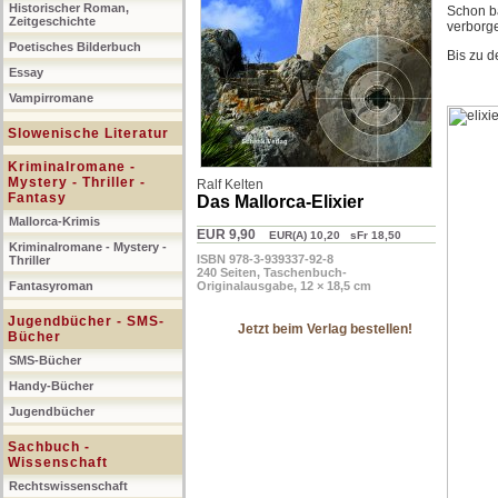
Historischer Roman,
Schon ba
Zeitgeschichte
verborg
Poetisches Bilderbuch
Bis zu 
Essay
Vampirromane
Slowenische Literatur
Kriminalromane -
Mystery - Thriller -
Ralf Kelten
Fantasy
Das Mallorca-Elixier
Mallorca-Krimis
EUR 9,90
EUR(A) 10,20 sFr 18,50
Kriminalromane - Mystery -
ISBN 978-3-939337-92-8
Thriller
240 Seiten, Taschenbuch-
Fantasyroman
Originalausgabe, 12 × 18,5 cm
Jugendbücher - SMS-
Jetzt beim Verlag bestellen!
Bücher
SMS-Bücher
Handy-Bücher
Jugendbücher
Sachbuch -
Wissenschaft
Rechtswissenschaft