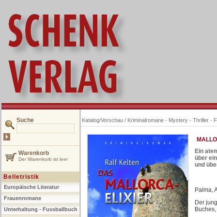
Suche
Katalog/Vorschau
/
Kriminalromane - Mystery - Thriller - 
MALLORC
Ein ate
Warenkorb
über ein
Der Warenkorb ist leer
und übe
Belletristik
Europäische Literatur
Palma, A
Frauenromane
Der jung
Buches, 
Unterhaltung - Fussballbuch