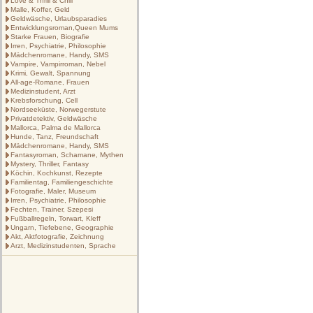
Love & Thrill & Chill
Malle, Koffer, Geld
Geldwäsche, Urlaubsparadies
Entwicklungsroman,Queen Mums
Starke Frauen, Biografie
Irren, Psychiatrie, Philosophie
Mädchenromane, Handy, SMS
Vampire, Vampirroman, Nebel
Krimi, Gewalt, Spannung
All-age-Romane, Frauen
Medizinstudent, Arzt
Krebsforschung, Cell
Nordseeküste, Norwegerstute
Privatdetektiv, Geldwäsche
Mallorca, Palma de Mallorca
Hunde, Tanz, Freundschaft
Mädchenromane, Handy, SMS
Fantasyroman, Schamane, Mythen
Mystery, Thriller, Fantasy
Köchin, Kochkunst, Rezepte
Familientag, Familiengeschichte
Fotografie, Maler, Museum
Irren, Psychiatrie, Philosophie
Fechten, Trainer, Szepesi
Fußballregeln, Torwart, Kleff
Ungarn, Tiefebene, Geographie
Akt, Aktfotografie, Zeichnung
Arzt, Medizinstudenten, Sprache