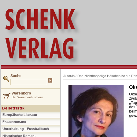
Suche
Autor/in /
Das Nichthoppelige Häschen ist auf Rei
Ok
Warenkorb
Oksa
Der Warenkorb ist leer
Zivi
„Tag
des 
Belletristik
beim
Europäische Literatur
gew
Frauenromane
Unterhaltung - Fussballbuch
Historischer Roman,