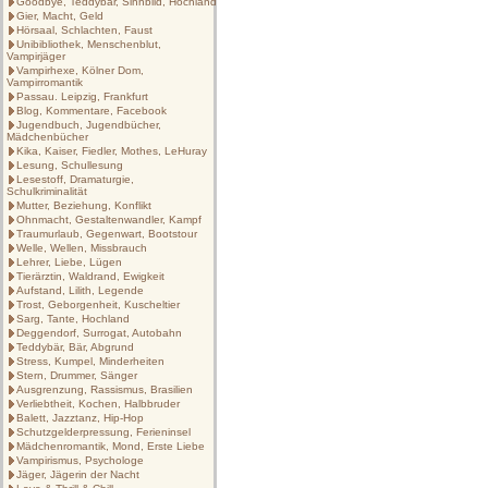
Goodbye, Teddybär, Sinnbild, Hochland
Gier, Macht, Geld
Hörsaal, Schlachten, Faust
Unibibliothek, Menschenblut,
Vampirjäger
Vampirhexe, Kölner Dom,
Vampirromantik
Passau. Leipzig, Frankfurt
Blog, Kommentare, Facebook
Jugendbuch, Jugendbücher,
Mädchenbücher
Kika, Kaiser, Fiedler, Mothes, LeHuray
Lesung, Schullesung
Lesestoff, Dramaturgie,
Schulkriminalität
Mutter, Beziehung, Konflikt
Ohnmacht, Gestaltenwandler, Kampf
Traumurlaub, Gegenwart, Bootstour
Welle, Wellen, Missbrauch
Lehrer, Liebe, Lügen
Tierärztin, Waldrand, Ewigkeit
Aufstand, Lilith, Legende
Trost, Geborgenheit, Kuscheltier
Sarg, Tante, Hochland
Deggendorf, Surrogat, Autobahn
Teddybär, Bär, Abgrund
Stress, Kumpel, Minderheiten
Stern, Drummer, Sänger
Ausgrenzung, Rassismus, Brasilien
Verliebtheit, Kochen, Halbbruder
Balett, Jazztanz, Hip-Hop
Schutzgelderpressung, Ferieninsel
Mädchenromantik, Mond, Erste Liebe
Vampirismus, Psychologe
Jäger, Jägerin der Nacht