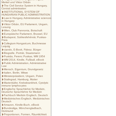
Merkel und Viktor Orbán
The Civil Service System in Hungary,
Central adminitration
INSTITUTIONAL SYSTEM OF
HUNGARIAN PUBLIC ADMINISTRATION
Law in Hungary, Administrative sciences
in Hungary
Viktor Orbán, EU Parlament, Ungarn,
Lesung
Wien, Club Pannonia, Botschaft
Europäische Parlament, Brussel, EU
Budapest, Székesfehérvár, Puskas-
Preis
Collegium Hungaricum, Buchmesse
Leipzig
ciando, E-Book, Fidesz, Bürger
Biografie, Porträt, Staatsmann
Puskás, Ferenc Puskas, WM 1954
WM 2014, Kindle, Fußball, eBook
Public Administration, Administrative
Law
Mensch, Eigentum, Grundgesetz
Italien, Berlin, Witwe
Ministerpräsident, Ungarn, Polen
Stalingrad, Hamburg, Mutter
Marienkäfer, Krebskrankheit, Cytolytic
immune lymphocytes
Englische Sprachlehre für Medizin,
Deutsche Sprachlehre für Medizin
Fachbuch Medizin Englisch, Deutsch
Medizinisches Englisch, Medizinisches
Deutsch
Amazon, Kindle-Buch, eBook
Bundesliga, Mönchengladbach,
Dortmund
Proportionen, Formen, Räumlichkeit