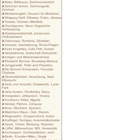
Maler, Bildhauer, Zeichenunterricht
Zeichnen lernen, Zeichengerät,
Zeichner
Medizinenglish, Deutsch für Mediziner
Wolgang Kleff, Elfmeter, Polen, Ukraine
Torwart, Stürmer, Mittelfeld
Grundgesetz, Neue Ungarische
Verfassaung
Staatsanwaltschaft, prosecutor,
Ombudsmann
Osteuropa, Rumänia, Slowakei
Sarrazin, Islamisierung, Roma-Fragen
Keira Knightley, Colin Firth, Austen
Heiratsthema, Grafschaft Derbyshire
Intrigen und Missverständnisse
Elizabeth Bennet, Broadway-Musical
Junggeselle, Pride and Prejudice
Die Bennet-Schwestern, Freundin
Charlotte
Überheblichkeit, Verachtung, Neid,
Eifersucht
Stolz und Vorurteil, Chatsworth, Lyme-
Park
Jane Austen, Pemberley, Darcy
Integration, afrikanisch, Yoruba
Kontinent, Afrika, Nigeria
Heimat, Fliehen, Zuhause
Boot, Überfahrt, Spanien
Mädchen-Clique, Club, Gramm
Magerwahn, Gruppendruck, locker
Kotflügel, Senfgas, Automobilindustrie
Spam, Trottel, Werbung, Reporter
Löffel, Mitbewohner, WG, Verwandte
Archetypen, Großstadtleben, reich
Berlin, Künstler-Milieu, Single