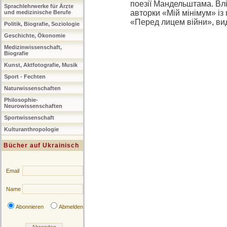
поезії Мандельштама. Влі
Sprachlehrwerke für Ärzte
авторки «Мій мінімум» із
und medizinische Berufe
«Перед лицем війни», вид
Politik, Biografie, Soziologie
Geschichte, Ökonomie
Medizinwissenschaft,
Biografie
Kunst, Aktfotografie, Musik
Sport - Fechten
Naturwissenschaften
Philosophie-
Neurowissenschaften
Sportwissenschaft
Kulturanthropologie
Bücher auf Ukrainisch
Email
Name
Abonnieren
Abmelden