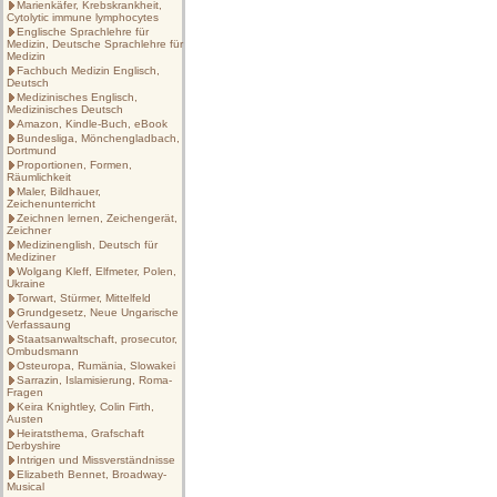
Marienkäfer, Krebskrankheit,
Cytolytic immune lymphocytes
Englische Sprachlehre für
Medizin, Deutsche Sprachlehre für
Medizin
Fachbuch Medizin Englisch,
Deutsch
Medizinisches Englisch,
Medizinisches Deutsch
Amazon, Kindle-Buch, eBook
Bundesliga, Mönchengladbach,
Dortmund
Proportionen, Formen,
Räumlichkeit
Maler, Bildhauer,
Zeichenunterricht
Zeichnen lernen, Zeichengerät,
Zeichner
Medizinenglish, Deutsch für
Mediziner
Wolgang Kleff, Elfmeter, Polen,
Ukraine
Torwart, Stürmer, Mittelfeld
Grundgesetz, Neue Ungarische
Verfassaung
Staatsanwaltschaft, prosecutor,
Ombudsmann
Osteuropa, Rumänia, Slowakei
Sarrazin, Islamisierung, Roma-
Fragen
Keira Knightley, Colin Firth,
Austen
Heiratsthema, Grafschaft
Derbyshire
Intrigen und Missverständnisse
Elizabeth Bennet, Broadway-
Musical