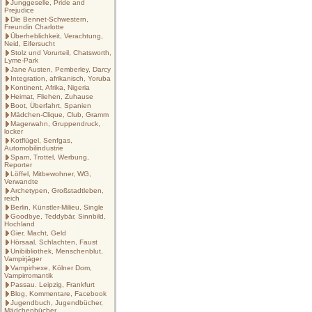
Junggeselle, Pride and
Prejudice
Die Bennet-Schwestern,
Freundin Charlotte
Überheblichkeit, Verachtung,
Neid, Eifersucht
Stolz und Vorurteil, Chatsworth,
Lyme-Park
Jane Austen, Pemberley, Darcy
Integration, afrikanisch, Yoruba
Kontinent, Afrika, Nigeria
Heimat, Fliehen, Zuhause
Boot, Überfahrt, Spanien
Mädchen-Clique, Club, Gramm
Magerwahn, Gruppendruck,
locker
Kotflügel, Senfgas,
Automobilindustrie
Spam, Trottel, Werbung,
Reporter
Löffel, Mitbewohner, WG,
Verwandte
Archetypen, Großstadtleben,
reich
Berlin, Künstler-Milieu, Single
Goodbye, Teddybär, Sinnbild,
Hochland
Gier, Macht, Geld
Hörsaal, Schlachten, Faust
Unibibliothek, Menschenblut,
Vampirjäger
Vampirhexe, Kölner Dom,
Vampirromantik
Passau. Leipzig, Frankfurt
Blog, Kommentare, Facebook
Jugendbuch, Jugendbücher,
Mädchenbücher