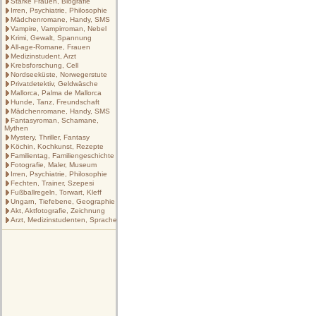
Starke Frauen, Biografie
Irren, Psychiatrie, Philosophie
Mädchenromane, Handy, SMS
Vampire, Vampirroman, Nebel
Krimi, Gewalt, Spannung
All-age-Romane, Frauen
Medizinstudent, Arzt
Krebsforschung, Cell
Nordseeküste, Norwegerstute
Privatdetektiv, Geldwäsche
Mallorca, Palma de Mallorca
Hunde, Tanz, Freundschaft
Mädchenromane, Handy, SMS
Fantasyroman, Schamane,
Mythen
Mystery, Thriller, Fantasy
Köchin, Kochkunst, Rezepte
Familientag, Familiengeschichte
Fotografie, Maler, Museum
Irren, Psychiatrie, Philosophie
Fechten, Trainer, Szepesi
Fußballregeln, Torwart, Kleff
Ungarn, Tiefebene, Geographie
Akt, Aktfotografie, Zeichnung
Arzt, Medizinstudenten, Sprache