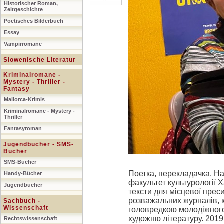
Historischer Roman,
Zeitgeschichte
Poetisches Bilderbuch
Essay
Vampirromane
Slowenische Literatur
Kriminalromane -
Mystery - Thriller -
Fantasy
Mallorca-Krimis
Kriminalromane - Mystery -
Thriller
Fantasyroman
Jugendbücher - SMS-
Bücher
SMS-Bücher
Поетка, перекладачка. На
Handy-Bücher
факультет культурології 
Jugendbücher
тексти для місцевої пре
розважальних журналів, к
Sachbuch -
Wissenschaft
головредкою молодіжного
художню літературу. 201
Rechtswissenschaft