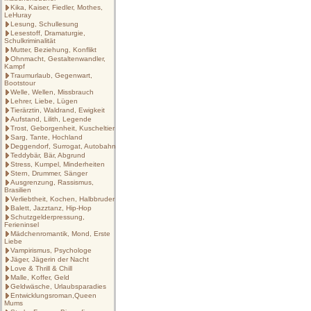
Kika, Kaiser, Fiedler, Mothes,
LeHuray
Lesung, Schullesung
Lesestoff, Dramaturgie,
Schulkriminalität
Mutter, Beziehung, Konflikt
Ohnmacht, Gestaltenwandler,
Kampf
Traumurlaub, Gegenwart,
Bootstour
Welle, Wellen, Missbrauch
Lehrer, Liebe, Lügen
Tierärztin, Waldrand, Ewigkeit
Aufstand, Lilith, Legende
Trost, Geborgenheit, Kuscheltier
Sarg, Tante, Hochland
Deggendorf, Surrogat, Autobahn
Teddybär, Bär, Abgrund
Stress, Kumpel, Minderheiten
Stern, Drummer, Sänger
Ausgrenzung, Rassismus,
Brasilien
Verliebtheit, Kochen, Halbbruder
Balett, Jazztanz, Hip-Hop
Schutzgelderpressung,
Ferieninsel
Mädchenromantik, Mond, Erste
Liebe
Vampirismus, Psychologe
Jäger, Jägerin der Nacht
Love & Thrill & Chill
Malle, Koffer, Geld
Geldwäsche, Urlaubsparadies
Entwicklungsroman,Queen
Mums