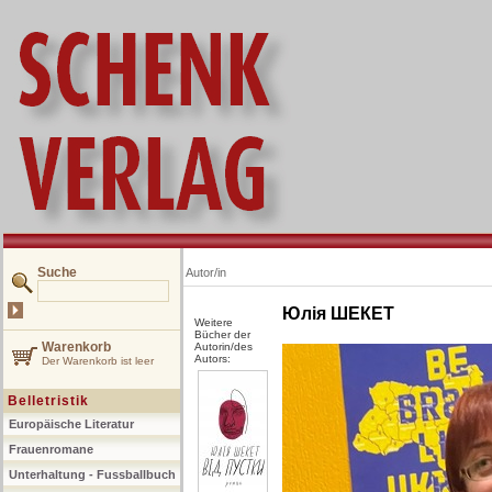
Suche
Autor/in
Юлія ШЕКЕТ
Weitere
Bücher der
Warenkorb
Autorin/des
Autors:
Der Warenkorb ist leer
Belletristik
Europäische Literatur
Frauenromane
Unterhaltung - Fussballbuch