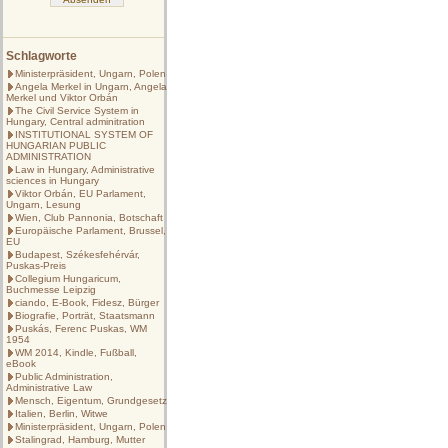
Schlagworte
Ministerpräsident, Ungarn, Polen
Angela Merkel in Ungarn, Angela
Merkel und Viktor Orbán
The Civil Service System in
Hungary, Central adminitration
INSTITUTIONAL SYSTEM OF
HUNGARIAN PUBLIC
ADMINISTRATION
Law in Hungary, Administrative
sciences in Hungary
Viktor Orbán, EU Parlament,
Ungarn, Lesung
Wien, Club Pannonia, Botschaft
Europäische Parlament, Brussel,
EU
Budapest, Székesfehérvár,
Puskas-Preis
Collegium Hungaricum,
Buchmesse Leipzig
ciando, E-Book, Fidesz, Bürger
Biografie, Porträt, Staatsmann
Puskás, Ferenc Puskas, WM
1954
WM 2014, Kindle, Fußball,
eBook
Public Administration,
Administrative Law
Mensch, Eigentum, Grundgesetz
Italien, Berlin, Witwe
Ministerpräsident, Ungarn, Polen
Stalingrad, Hamburg, Mutter