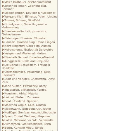
Maler, Bildhauer, Zeichenunterricht
Zeichnen lernen, Zeichengerät,
Zeichner
Medizinenglish, Deutsch für Mediziner
Wolgang Kleff, Elfmeter, Polen, Ukraine
Torwart, Stürmer, Mittelfeld
Grundgesetz, Neue Ungarische
Verfassaung
Staatsanwaltschaft, prosecutor,
Ombudsmann
Osteuropa, Rumänia, Slowakei
Sarrazin, Islamisierung, Roma-Fragen
Keira Knightley, Colin Firth, Austen
Heiratsthema, Grafschaft Derbyshire
Intrigen und Missverständnisse
Elizabeth Bennet, Broadway-Musical
Junggeselle, Pride and Prejudice
Die Bennet-Schwestern, Freundin
Charlotte
Überheblichkeit, Verachtung, Neid,
Eifersucht
Stolz und Vorurteil, Chatsworth, Lyme-
Park
Jane Austen, Pemberley, Darcy
Integration, afrikanisch, Yoruba
Kontinent, Afrika, Nigeria
Heimat, Fliehen, Zuhause
Boot, Überfahrt, Spanien
Mädchen-Clique, Club, Gramm
Magerwahn, Gruppendruck, locker
Kotflügel, Senfgas, Automobilindustrie
Spam, Trottel, Werbung, Reporter
Löffel, Mitbewohner, WG, Verwandte
Archetypen, Großstadtleben, reich
Berlin, Künstler-Milieu, Single