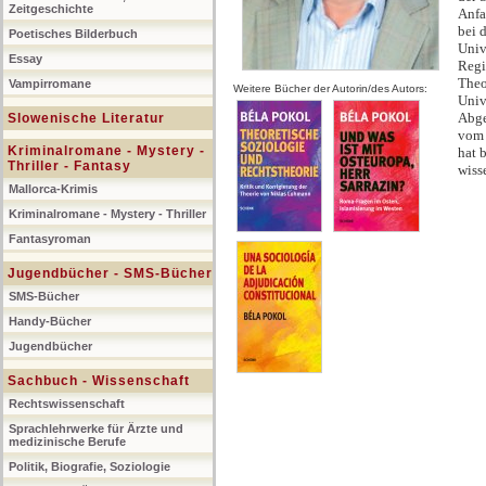
Zeitgeschichte
Anfa
bei 
Poetisches Bilderbuch
Unive
Essay
Regi
Theo
Vampirromane
Weitere Bücher der Autorin/des Autors:
Univ
Abge
Slowenische Literatur
vom 
Kriminalromane - Mystery -
hat 
Thriller - Fantasy
wiss
Mallorca-Krimis
Kriminalromane - Mystery - Thriller
Fantasyroman
Jugendbücher - SMS-Bücher
SMS-Bücher
Handy-Bücher
Jugendbücher
Sachbuch - Wissenschaft
Rechtswissenschaft
Sprachlehrwerke für Ärzte und
medizinische Berufe
Politik, Biografie, Soziologie