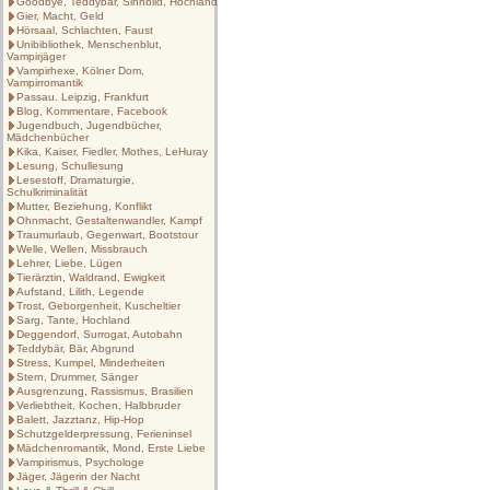
Goodbye, Teddybär, Sinnbild, Hochland
Gier, Macht, Geld
Hörsaal, Schlachten, Faust
Unibibliothek, Menschenblut,
Vampirjäger
Vampirhexe, Kölner Dom,
Vampirromantik
Passau. Leipzig, Frankfurt
Blog, Kommentare, Facebook
Jugendbuch, Jugendbücher,
Mädchenbücher
Kika, Kaiser, Fiedler, Mothes, LeHuray
Lesung, Schullesung
Lesestoff, Dramaturgie,
Schulkriminalität
Mutter, Beziehung, Konflikt
Ohnmacht, Gestaltenwandler, Kampf
Traumurlaub, Gegenwart, Bootstour
Welle, Wellen, Missbrauch
Lehrer, Liebe, Lügen
Tierärztin, Waldrand, Ewigkeit
Aufstand, Lilith, Legende
Trost, Geborgenheit, Kuscheltier
Sarg, Tante, Hochland
Deggendorf, Surrogat, Autobahn
Teddybär, Bär, Abgrund
Stress, Kumpel, Minderheiten
Stern, Drummer, Sänger
Ausgrenzung, Rassismus, Brasilien
Verliebtheit, Kochen, Halbbruder
Balett, Jazztanz, Hip-Hop
Schutzgelderpressung, Ferieninsel
Mädchenromantik, Mond, Erste Liebe
Vampirismus, Psychologe
Jäger, Jägerin der Nacht