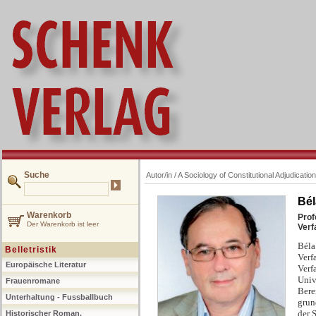
Suche
Autor/in /
A Sociology of Constitutional Adjudication
Bél
Warenkorb
Prof
Der Warenkorb ist leer
Verf
Béla
Belletristik
Verf
Europäische Literatur
Verf
Univ
Frauenromane
Bere
Unterhaltung - Fussballbuch
grun
der 
Historischer Roman,