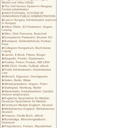
Merkel und Viktor Orbán
The Civil Service System in Hungary,
Central adminitration
INSTITUTIONAL SYSTEM OF
HUNGARIAN PUBLIC ADMINISTRATION
Law in Hungary, Administrative sciences
in Hungary
Viktor Orbán, EU Parlament, Ungarn,
Lesung
Wien, Club Pannonia, Botschaft
Europäische Parlament, Brussel, EU
Budapest, Székesfehérvár, Puskas-
Preis
Collegium Hungaricum, Buchmesse
Leipzig
ciando, E-Book, Fidesz, Bürger
Biografie, Porträt, Staatsmann
Puskás, Ferenc Puskas, WM 1954
WM 2014, Kindle, Fußball, eBook
Public Administration, Administrative
Law
Mensch, Eigentum, Grundgesetz
Italien, Berlin, Witwe
Ministerpräsident, Ungarn, Polen
Stalingrad, Hamburg, Mutter
Marienkäfer, Krebskrankheit, Cytolytic
immune lymphocytes
Englische Sprachlehre für Medizin,
Deutsche Sprachlehre für Medizin
Fachbuch Medizin Englisch, Deutsch
Medizinisches Englisch, Medizinisches
Deutsch
Amazon, Kindle-Buch, eBook
Bundesliga, Mönchengladbach,
Dortmund
Proportionen, Formen, Räumlichkeit