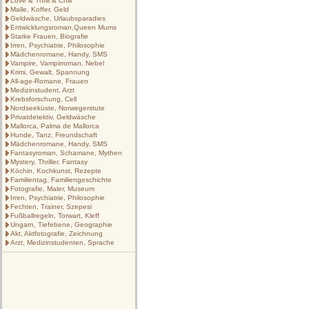
Love & Thrill & Chill
Malle, Koffer, Geld
Geldwäsche, Urlaubsparadies
Entwicklungsroman,Queen Mums
Starke Frauen, Biografie
Irren, Psychiatrie, Philosophie
Mädchenromane, Handy, SMS
Vampire, Vampirroman, Nebel
Krimi, Gewalt, Spannung
All-age-Romane, Frauen
Medizinstudent, Arzt
Krebsforschung, Cell
Nordseeküste, Norwegerstute
Privatdetektiv, Geldwäsche
Mallorca, Palma de Mallorca
Hunde, Tanz, Freundschaft
Mädchenromane, Handy, SMS
Fantasyroman, Schamane, Mythen
Mystery, Thriller, Fantasy
Köchin, Kochkunst, Rezepte
Familientag, Familiengeschichte
Fotografie, Maler, Museum
Irren, Psychiatrie, Philosophie
Fechten, Trainer, Szepesi
Fußballregeln, Torwart, Kleff
Ungarn, Tiefebene, Geographie
Akt, Aktfotografie, Zeichnung
Arzt, Medizinstudenten, Sprache