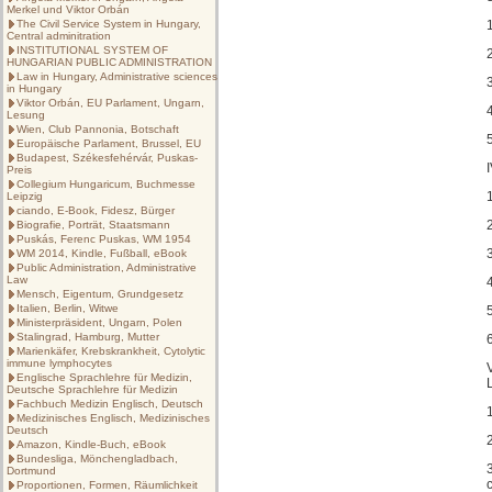
Merkel und Viktor Orbán
The Civil Service System in Hungary,
Central adminitration
INSTITUTIONAL SYSTEM OF
HUNGARIAN PUBLIC ADMINISTRATION
Law in Hungary, Administrative sciences
in Hungary
Viktor Orbán, EU Parlament, Ungarn,
Lesung
Wien, Club Pannonia, Botschaft
Europäische Parlament, Brussel, EU
Budapest, Székesfehérvár, Puskas-
Preis
Collegium Hungaricum, Buchmesse
Leipzig
ciando, E-Book, Fidesz, Bürger
Biografie, Porträt, Staatsmann
Puskás, Ferenc Puskas, WM 1954
WM 2014, Kindle, Fußball, eBook
Public Administration, Administrative
Law
Mensch, Eigentum, Grundgesetz
Italien, Berlin, Witwe
Ministerpräsident, Ungarn, Polen
Stalingrad, Hamburg, Mutter
Marienkäfer, Krebskrankheit, Cytolytic
immune lymphocytes
Englische Sprachlehre für Medizin,
Deutsche Sprachlehre für Medizin
Fachbuch Medizin Englisch, Deutsch
Medizinisches Englisch, Medizinisches
Deutsch
Amazon, Kindle-Buch, eBook
Bundesliga, Mönchengladbach,
Dortmund
Proportionen, Formen, Räumlichkeit