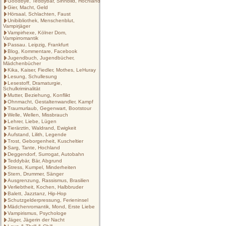
Goodbye, Teddybär, Sinnbild, Hochland
Gier, Macht, Geld
Hörsaal, Schlachten, Faust
Unibibliothek, Menschenblut,
Vampirjäger
Vampirhexe, Kölner Dom,
Vampirromantik
Passau. Leipzig, Frankfurt
Blog, Kommentare, Facebook
Jugendbuch, Jugendbücher,
Mädchenbücher
Kika, Kaiser, Fiedler, Mothes, LeHuray
Lesung, Schullesung
Lesestoff, Dramaturgie,
Schulkriminalität
Mutter, Beziehung, Konflikt
Ohnmacht, Gestaltenwandler, Kampf
Traumurlaub, Gegenwart, Bootstour
Welle, Wellen, Missbrauch
Lehrer, Liebe, Lügen
Tierärztin, Waldrand, Ewigkeit
Aufstand, Lilith, Legende
Trost, Geborgenheit, Kuscheltier
Sarg, Tante, Hochland
Deggendorf, Surrogat, Autobahn
Teddybär, Bär, Abgrund
Stress, Kumpel, Minderheiten
Stern, Drummer, Sänger
Ausgrenzung, Rassismus, Brasilien
Verliebtheit, Kochen, Halbbruder
Balett, Jazztanz, Hip-Hop
Schutzgelderpressung, Ferieninsel
Mädchenromantik, Mond, Erste Liebe
Vampirismus, Psychologe
Jäger, Jägerin der Nacht