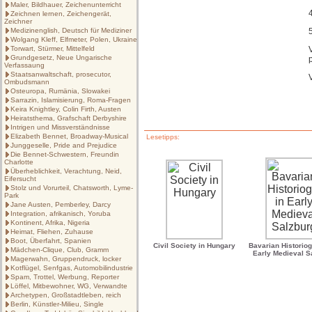
Maler, Bildhauer, Zeichenunterricht
Zeichnen lernen, Zeichengerät,
Zeichner
Medizinenglish, Deutsch für Mediziner
Wolgang Kleff, Elfmeter, Polen, Ukraine
Torwart, Stürmer, Mittelfeld
Grundgesetz, Neue Ungarische
Verfassaung
Staatsanwaltschaft, prosecutor,
Ombudsmann
Osteuropa, Rumänia, Slowakei
Sarrazin, Islamisierung, Roma-Fragen
Keira Knightley, Colin Firth, Austen
Heiratsthema, Grafschaft Derbyshire
Intrigen und Missverständnisse
Elizabeth Bennet, Broadway-Musical
Lesetipps:
Junggeselle, Pride and Prejudice
Die Bennet-Schwestern, Freundin
Charlotte
Überheblichkeit, Verachtung, Neid,
Eifersucht
Stolz und Vorurteil, Chatsworth, Lyme-
Park
Jane Austen, Pemberley, Darcy
Integration, afrikanisch, Yoruba
Kontinent, Afrika, Nigeria
Heimat, Fliehen, Zuhause
Boot, Überfahrt, Spanien
Civil Society in Hungary
Bavarian Historiog
Mädchen-Clique, Club, Gramm
Early Medieval S
Magerwahn, Gruppendruck, locker
Kotflügel, Senfgas, Automobilindustrie
Spam, Trottel, Werbung, Reporter
Löffel, Mitbewohner, WG, Verwandte
Archetypen, Großstadtleben, reich
Berlin, Künstler-Milieu, Single