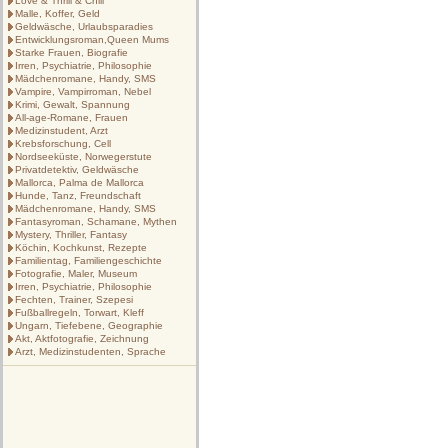
Love & Thrill & Chill
Malle, Koffer, Geld
Geldwäsche, Urlaubsparadies
Entwicklungsroman,Queen Mums
Starke Frauen, Biografie
Irren, Psychiatrie, Philosophie
Mädchenromane, Handy, SMS
Vampire, Vampirroman, Nebel
Krimi, Gewalt, Spannung
All-age-Romane, Frauen
Medizinstudent, Arzt
Krebsforschung, Cell
Nordseeküste, Norwegerstute
Privatdetektiv, Geldwäsche
Mallorca, Palma de Mallorca
Hunde, Tanz, Freundschaft
Mädchenromane, Handy, SMS
Fantasyroman, Schamane, Mythen
Mystery, Thriller, Fantasy
Köchin, Kochkunst, Rezepte
Familientag, Familiengeschichte
Fotografie, Maler, Museum
Irren, Psychiatrie, Philosophie
Fechten, Trainer, Szepesi
Fußballregeln, Torwart, Kleff
Ungarn, Tiefebene, Geographie
Akt, Aktfotografie, Zeichnung
Arzt, Medizinstudenten, Sprache