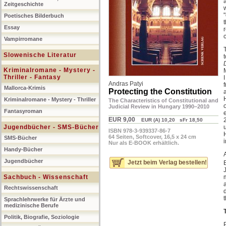
Zeitgeschichte
Poetisches Bilderbuch
Essay
r
Vampirromane
Slowenische Literatur
Kriminalromane - Mystery -
Thriller - Fantasy
Andras Patyi
Mallorca-Krimis
Protecting the Constitution
Kriminalromane - Mystery - Thriller
The Characteristics of Constitutional and
Judicial Review in Hungary 1990–2010
Fantasyroman
EUR 9,00
EUR (A) 10,20 sFr 18,50
Jugendbücher - SMS-Bücher
ISBN 978-3-939337-86-7
64 Seiten, Softcover, 16,5 x 24 cm
SMS-Bücher
Nur als E-BOOK erhältlich.
Handy-Bücher
Jugendbücher
Jetzt beim Verlag bestellen!
Sachbuch - Wissenschaft
a
Rechtswissenschaft
Sprachlehrwerke für Ärzte und
medizinische Berufe
Politik, Biografie, Soziologie