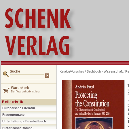
Suche
Katalog/Vorschau
/
Sachbuch - Wissenschaft
/
Re
Warenkorb
Der Warenkorb ist leer
Belletristik
Europäische Literatur
Frauenromane
Unterhaltung - Fussballbuch
Historischer Roman,