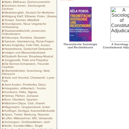
Maler, Bildhauer, Zeichenunterricht
Zeichnen lernen, Zeichengerät,
Zeichner
Medizinenglish, Deutsch für Mediziner
Wolgang Kleff, Elfmeter, Polen, Ukraine
Torwart, Stürmer, Mittelfeld
Grundgesetz, Neue Ungarische
Verfassaung
Staatsanwaltschaft, prosecutor,
Ombudsmann
Osteuropa, Rumänia, Slowakei
Sarrazin, Islamisierung, Roma-Fragen
Theoretische Soziologie
A Sociology 
Keira Knightley, Colin Firth, Austen
und Rechtstheorie
Constitutional Adj
Heiratsthema, Grafschaft Derbyshire
Intrigen und Missverständnisse
Elizabeth Bennet, Broadway-Musical
Junggeselle, Pride and Prejudice
Die Bennet-Schwestern, Freundin
Charlotte
Überheblichkeit, Verachtung, Neid,
Eifersucht
Stolz und Vorurteil, Chatsworth, Lyme-
Park
Jane Austen, Pemberley, Darcy
Integration, afrikanisch, Yoruba
Kontinent, Afrika, Nigeria
Heimat, Fliehen, Zuhause
Boot, Überfahrt, Spanien
Mädchen-Clique, Club, Gramm
Magerwahn, Gruppendruck, locker
Kotflügel, Senfgas, Automobilindustrie
Spam, Trottel, Werbung, Reporter
Löffel, Mitbewohner, WG, Verwandte
Archetypen, Großstadtleben, reich
Berlin, Künstler-Milieu, Single