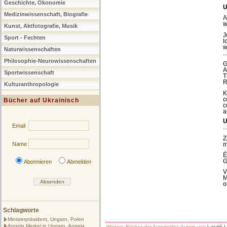
Geschichte, Ökonomie
U
Medizinwissenschaft, Biografie
A
w
Kunst, Aktfotografie, Musik
J
Sport - Fechten
l
w
Naturwissenschaften
.
Philosophie-Neurowissenschaften
G
A
Sportwissenschaft
T
R
Kulturanthropologie
K
c
Bücher auf Ukrainisch
c
a
U
Email
.
Z
m
Name
É
G
Abonnieren
Abmelden
V
M
o
Schlagworte
Ministerpräsident, Ungarn, Polen
Angela Merkel in Ungarn, Angela
Weitere Bücher der Autorin/des Autors von
Laszló L