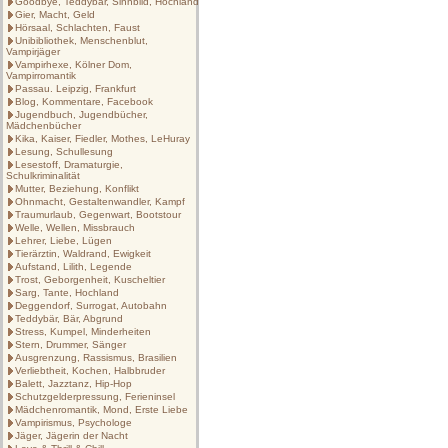
Goodbye, Teddybär, Sinnbild, Hochland
Gier, Macht, Geld
Hörsaal, Schlachten, Faust
Unibibliothek, Menschenblut,
Vampirjäger
Vampirhexe, Kölner Dom,
Vampirromantik
Passau. Leipzig, Frankfurt
Blog, Kommentare, Facebook
Jugendbuch, Jugendbücher,
Mädchenbücher
Kika, Kaiser, Fiedler, Mothes, LeHuray
Lesung, Schullesung
Lesestoff, Dramaturgie,
Schulkriminalität
Mutter, Beziehung, Konflikt
Ohnmacht, Gestaltenwandler, Kampf
Traumurlaub, Gegenwart, Bootstour
Welle, Wellen, Missbrauch
Lehrer, Liebe, Lügen
Tierärztin, Waldrand, Ewigkeit
Aufstand, Lilith, Legende
Trost, Geborgenheit, Kuscheltier
Sarg, Tante, Hochland
Deggendorf, Surrogat, Autobahn
Teddybär, Bär, Abgrund
Stress, Kumpel, Minderheiten
Stern, Drummer, Sänger
Ausgrenzung, Rassismus, Brasilien
Verliebtheit, Kochen, Halbbruder
Balett, Jazztanz, Hip-Hop
Schutzgelderpressung, Ferieninsel
Mädchenromantik, Mond, Erste Liebe
Vampirismus, Psychologe
Jäger, Jägerin der Nacht