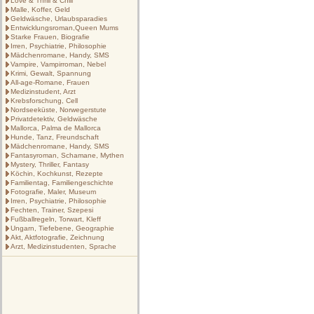
Love & Thrill & Chill
Malle, Koffer, Geld
Geldwäsche, Urlaubsparadies
Entwicklungsroman,Queen Mums
Starke Frauen, Biografie
Irren, Psychiatrie, Philosophie
Mädchenromane, Handy, SMS
Vampire, Vampirroman, Nebel
Krimi, Gewalt, Spannung
All-age-Romane, Frauen
Medizinstudent, Arzt
Krebsforschung, Cell
Nordseeküste, Norwegerstute
Privatdetektiv, Geldwäsche
Mallorca, Palma de Mallorca
Hunde, Tanz, Freundschaft
Mädchenromane, Handy, SMS
Fantasyroman, Schamane, Mythen
Mystery, Thriller, Fantasy
Köchin, Kochkunst, Rezepte
Familientag, Familiengeschichte
Fotografie, Maler, Museum
Irren, Psychiatrie, Philosophie
Fechten, Trainer, Szepesi
Fußballregeln, Torwart, Kleff
Ungarn, Tiefebene, Geographie
Akt, Aktfotografie, Zeichnung
Arzt, Medizinstudenten, Sprache