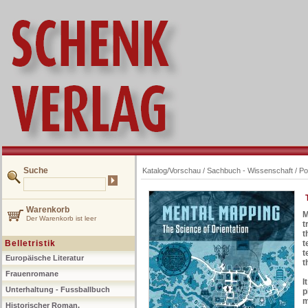
Suche
Katalog/Vorschau
/
Sachbuch - Wissenschaft
/
Po
Warenkorb
M
Der Warenkorb ist leer
t
t
Belletristik
t
t
Europäische Literatur
t
Frauenromane
I
Unterhaltung - Fussballbuch
p
m
Historischer Roman,