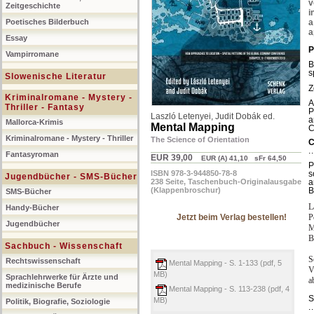
v
Zeitgeschichte
i
Poetisches Bilderbuch
a
a
Essay
P
Vampirromane
B
s
Slowenische Literatur
Z
Kriminalromane - Mystery -
A
Thriller - Fantasy
P
Laszló Letenyei
,
Judit Dobák ed.
a
Mallorca-Krimis
Mental Mapping
C
Kriminalromane - Mystery - Thriller
The Science of Orientation
C
.
Fantasyroman
EUR 39,00
EUR (A) 41,10 sFr 64,50
P
ISBN 978-3-944850-78-8
s
Jugendbücher - SMS-Bücher
238 Seite, Taschenbuch-Originalausgabe
a
(Klappenbroschur)
B
SMS-Bücher
L
Handy-Bücher
P
Jetzt beim Verlag bestellen!
Jugendbücher
M
B
Sachbuch - Wissenschaft
S
Rechtswissenschaft
Mental Mapping - S. 1-133 (pdf, 5
V
MB)
Sprachlehrwerke für Ärzte und
a
medizinische Berufe
Mental Mapping - S. 113-238 (pdf, 4
S
MB)
Politik, Biografie, Soziologie
.