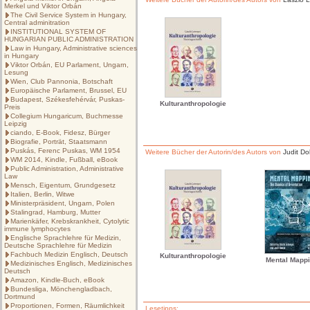
Merkel und Viktor Orbán
The Civil Service System in Hungary,
Central adminitration
INSTITUTIONAL SYSTEM OF
HUNGARIAN PUBLIC ADMINISTRATION
Law in Hungary, Administrative sciences
in Hungary
Viktor Orbán, EU Parlament, Ungarn,
Lesung
Wien, Club Pannonia, Botschaft
Europäische Parlament, Brussel, EU
Budapest, Székesfehérvár, Puskas-
Kulturanthropologie
Preis
Collegium Hungaricum, Buchmesse
Leipzig
ciando, E-Book, Fidesz, Bürger
Biografie, Porträt, Staatsmann
Puskás, Ferenc Puskas, WM 1954
Weitere Bücher der Autorin/des Autors von
Judit Do
WM 2014, Kindle, Fußball, eBook
Public Administration, Administrative
Law
Mensch, Eigentum, Grundgesetz
Italien, Berlin, Witwe
Ministerpräsident, Ungarn, Polen
Stalingrad, Hamburg, Mutter
Marienkäfer, Krebskrankheit, Cytolytic
immune lymphocytes
Englische Sprachlehre für Medizin,
Deutsche Sprachlehre für Medizin
Fachbuch Medizin Englisch, Deutsch
Kulturanthropologie
Mental Mapp
Medizinisches Englisch, Medizinisches
Deutsch
Amazon, Kindle-Buch, eBook
Bundesliga, Mönchengladbach,
Dortmund
Proportionen, Formen, Räumlichkeit
Lesetipps: