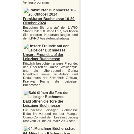
Verlagsprogramm.
Frankfurter Buchmesse 16-20.
Oktober 2024
Besuchen Sie uns auf der LIVRO
Stand Halle 3.0 Stand C97, hier finden
Sie unseren Neuerscheiungen und
den LIVRO Ausstellungskatalog.
Unsere Freunde auf der
Leipziger Buchmesse
Kürzlich besuchten unsere Freunde,
der Übersetzer Jakob Walosczyk
und die Übersetzerin Ganna
Gnedkova sowie die Autorin und
Redakteurin der Zeitschrift Gelblau,
Kseniya Fuchs die Leipziger
Buchmesse.
Bald öffnen die Tore der
Leipziger Buchmesse
Die nächste Leipziger Buchmesse
findet im Verbund mit der Manga-
Comic-Con und dem Lesefest Leipzig
liest vom 21. bis 24. März 2024 statt.
64. Münchner Bücherschau