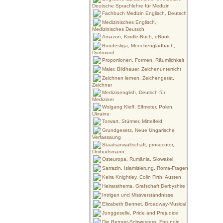
Deutsche Sprachlehre für Medizin
Fachbuch Medizin Englisch, Deutsch
Medizinisches Englisch,
Medizinisches Deutsch
Amazon, Kindle-Buch, eBook
Bundesliga, Mönchengladbach,
Dortmund
Proportionen, Formen, Räumlichkeit
Maler, Bildhauer, Zeichenunterricht
Zeichnen lernen, Zeichengerät,
Zeichner
Medizinenglish, Deutsch für
Mediziner
Wolgang Kleff, Elfmeter, Polen,
Ukraine
Torwart, Stürmer, Mittelfeld
Grundgesetz, Neue Ungarische
Verfassaung
Staatsanwaltschaft, prosecutor,
Ombudsmann
Osteuropa, Rumänia, Slowakei
Sarrazin, Islamisierung, Roma-Fragen
Keira Knightley, Colin Firth, Austen
Heiratsthema, Grafschaft Derbyshire
Intrigen und Missverständnisse
Elizabeth Bennet, Broadway-Musical
Junggeselle, Pride and Prejudice
Die Bennet-Schwestern, Freundin