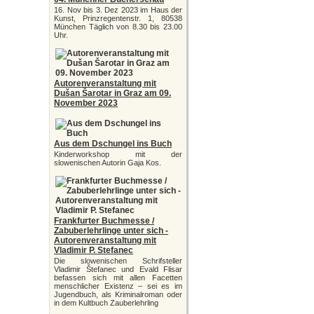
16. Nov bis 3. Dez 2023 im Haus der
Kunst, Prinzregentenstr. 1, 80538
München Täglich von 8.30 bis 23.00
Uhr.
Autorenveranstaltung mit
Dušan Šarotar in Graz am 09.
November 2023
Aus dem Dschungel ins Buch
Kinderworkshop mit der
slowenischen Autorin Gaja Kos.
Frankfurter Buchmesse /
Zabuberlehrlinge unter sich -
Autorenveranstaltung mit
Vladimir P. Stefanec
Die slowenischen Schrifsteller
Vladimir Štefanec und Evald Flisar
befassen sich mit allen Facetten
menschlicher Existenz – sei es im
Jugendbuch, als Kriminalroman oder
in dem Kultbuch Zauberlehrling