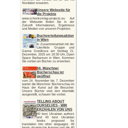
Novitäten erwarten.
Unsere Webseite für
die Projekte
www.schenkverlag-projects.eu Auf
der Webseite finden Sie in der
Zukunft Informationen, Ergebnisse
und Medien von unseren Projekten.
Buchverteilungsaktion
in Wien
in Zusammenarbeit mit der
LiterAktiv Gruppe und
Ganna Gnedkova am Sonttag 21.
Dezember, 2025 um 18:30 Uhr.,Open
Space Barbareum in Wien. Kommen
Sie vorbei um Bücher zu erwerben.
66. Münchner
Bücherschau ist
geöffnet
vom 24. November bis 7. Dezember
wartet die Münchner Bücherschau im
Haus der Kunst auf die Besucher.
Unsere Bücher sind dort ebenfalls
ausgestellt, schauen Sie vorbei.
TELLING ABOUT
OURSELVES - WIR
ERZÄHLEN VON UNS
40 best Ukrainian authors
and 40 best Ukrainian
books proposed for
translation into other languages. 40
beste ukrainische Autoren und die 40