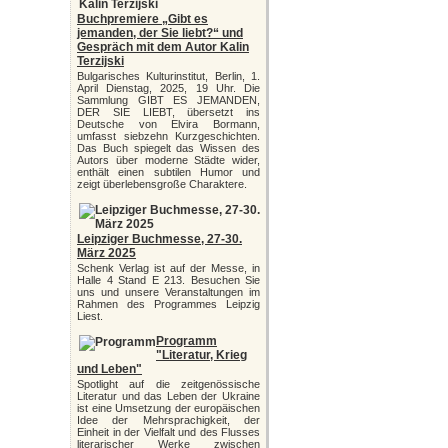
Buchpremiere „Gibt es
jemanden, der Sie liebt?“ und
Gespräch mit dem Autor Kalin
Terzijski
Bulgarisches Kulturinstitut, Berlin, 1.
April Dienstag, 2025, 19 Uhr. Die
Sammlung GIBT ES JEMANDEN,
DER SIE LIEBT, übersetzt ins
Deutsche von Elvira Bormann,
umfasst siebzehn Kurzgeschichten.
Das Buch spiegelt das Wissen des
Autors über moderne Städte wider,
enthält einen subtilen Humor und
zeigt überlebensgroße Charaktere.
Leipziger Buchmesse, 27-30.
März 2025
Schenk Verlag ist auf der Messe, in
Halle 4 Stand E 213. Besuchen Sie
uns und unsere Veranstaltungen im
Rahmen des Programmes Leipzig
Liest.
Programm
"Literatur, Krieg
und Leben"
Spotlight auf die zeitgenössische
Literatur und das Leben der Ukraine
ist eine Umsetzung der europäischen
Idee der Mehrsprachigkeit, der
Einheit in der Vielfalt und des Flusses
literarischer Werke zwischen