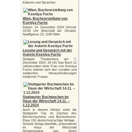
Kulturen und Sprachen.
Wien, Buchvorstellung von
Kseniya Fuchs
Datum: 14. Dezember 2024 Uhrzeit:
16:00 Uhr Botschaft der Ukraine,
Naaffgasse 23, 1180 Wien
Lesung und Gespräch mit der
Autorin Kseniya Fuchs
Stuttgart Theaterhaus am 7.
Dezember 2024 ,18 Uhr Das Buch 12
Jahreszeiten einer Frau von Kseniya
Fuchs widmet sich den sozialen und
seelischen Herausforderungen
moderner Frauen.
Stuttgarter Buchwochen im
Haus der Wirtschaft 14.11. –
1.12.2024
Auch in diesem Herbst steht die
Stuttgarter City im Zeichen des
Büchermachens und Bücherlesens:
Etwa 150 deutschsprachige Verlage ,
Schenk Verlag ebenfalls, präsentieren
im Haus der Wirtschaft
Schwerpunkte aus ihrem