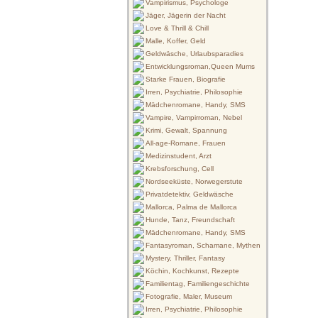
Vampirismus, Psychologe
Jäger, Jägerin der Nacht
Love & Thrill & Chill
Malle, Koffer, Geld
Geldwäsche, Urlaubsparadies
Entwicklungsroman,Queen Mums
Starke Frauen, Biografie
Irren, Psychiatrie, Philosophie
Mädchenromane, Handy, SMS
Vampire, Vampirroman, Nebel
Krimi, Gewalt, Spannung
All-age-Romane, Frauen
Medizinstudent, Arzt
Krebsforschung, Cell
Nordseeküste, Norwegerstute
Privatdetektiv, Geldwäsche
Mallorca, Palma de Mallorca
Hunde, Tanz, Freundschaft
Mädchenromane, Handy, SMS
Fantasyroman, Schamane, Mythen
Mystery, Thriller, Fantasy
Köchin, Kochkunst, Rezepte
Familientag, Familiengeschichte
Fotografie, Maler, Museum
Irren, Psychiatrie, Philosophie