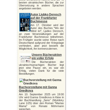
besten ukrainischen Bücher, die zur
Übersetzung in andere Sprachen
angeboten werden.
Autor Ljubko Deresch
auf der Frankfurter
Buchmesse
Am 17. Oktober wird der
Autor des Buches "Wo der
Wind ist", Ljubko Deresch,
an zwei Veranstaltungen auf der
Frankfurter Buchmesse teilnehmen.
Im Frühjahr wurde seine Reise nach
Deutschland aufgrund der Kriegslage
verhindert, aber jetzt besteht die
Möglichkeit, ihn kennenzulernen.
Unsere Bücheraktion
ein voller Erfolg
Die Bücheraktion der
ukrainischsprachigen Bücher legt
jetzt eine Pause ein, es war ein
Erfolg, vielen Dank für die viele
Bestellungen.
Buchvorstellung mit Ganna
Gnedkova
Am 10. September 2025 um 19:00
Uhr wird Ganna Gnedkova in Kiew in
der Buchhandlung „Sens” (Mykilsky
Lane 1/25) über den Roman "Martas
Mama" von Renate Möhrmann
sprechen.