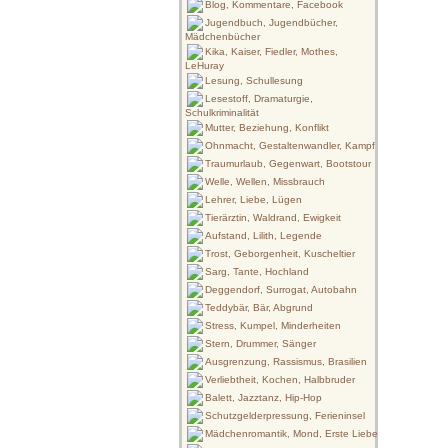
Blog, Kommentare, Facebook
Jugendbuch, Jugendbücher,
Mädchenbücher
Kika, Kaiser, Fiedler, Mothes,
LeHuray
Lesung, Schullesung
Lesestoff, Dramaturgie,
Schulkriminalität
Mutter, Beziehung, Konflikt
Ohnmacht, Gestaltenwandler, Kampf
Traumurlaub, Gegenwart, Bootstour
Welle, Wellen, Missbrauch
Lehrer, Liebe, Lügen
Tierärztin, Waldrand, Ewigkeit
Aufstand, Lilith, Legende
Trost, Geborgenheit, Kuscheltier
Sarg, Tante, Hochland
Deggendorf, Surrogat, Autobahn
Teddybär, Bär, Abgrund
Stress, Kumpel, Minderheiten
Stern, Drummer, Sänger
Ausgrenzung, Rassismus, Brasilien
Verliebtheit, Kochen, Halbbruder
Balett, Jazztanz, Hip-Hop
Schutzgelderpressung, Ferieninsel
Mädchenromantik, Mond, Erste Liebe