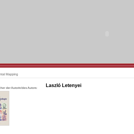
ntal Mapping
Laszló Letenyei
her der Autorin/des Autors: