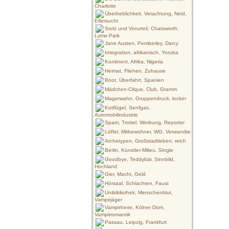
Charlotte
Überheblichkeit, Verachtung, Neid,
Eifersucht
Stolz und Vorurteil, Chatsworth,
Lyme-Park
Jane Austen, Pemberley, Darcy
Integration, afrikanisch, Yoruba
Kontinent, Afrika, Nigeria
Heimat, Fliehen, Zuhause
Boot, Überfahrt, Spanien
Mädchen-Clique, Club, Gramm
Magerwahn, Gruppendruck, locker
Kotflügel, Senfgas,
Automobilindustrie
Spam, Trottel, Werbung, Reporter
Löffel, Mitbewohner, WG, Verwandte
Archetypen, Großstadtleben, reich
Berlin, Künstler-Milieu, Single
Goodbye, Teddybär, Sinnbild,
Hochland
Gier, Macht, Geld
Hörsaal, Schlachten, Faust
Unibibliothek, Menschenblut,
Vampirjäger
Vampirhexe, Kölner Dom,
Vampirromantik
Passau. Leipzig, Frankfurt