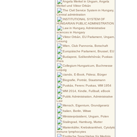
Angela Merkel in Ungarn, Angela
Merkel und Viktor Orbán
The Civil Service System in Hungary,
Central adminitration
INSTITUTIONAL SYSTEM OF
HUNGARIAN PUBLIC ADMINISTRATION
Law in Hungary, Administrative
sciences in Hungary
Viktor Orbán, EU Parlament, Ungarn,
Lesung
Wien, Club Pannonia, Botschaft
Europäische Parlament, Brussel, EU
Budapest, Székesfehérvár, Puskas-
Preis
Collegium Hungaricum, Buchmesse
Leipzig
ciando, E-Book, Fidesz, Bürger
Biografie, Porträt, Staatsmann
Puskás, Ferenc Puskas, WM 1954
WM 2014, Kindle, Fußball, eBook
Public Administration, Administrative
Law
Mensch, Eigentum, Grundgesetz
Italien, Berlin, Witwe
Ministerpräsident, Ungarn, Polen
Stalingrad, Hamburg, Mutter
Marienkäfer, Krebskrankheit, Cytolytic
immune lymphocytes
Englische Sprachlehre für Medizin,