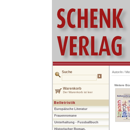
Suche
Autor/in /
Me
Weitere Büc
Warenkorb
Der Warenkorb ist leer
Belletristik
Europäische Literatur
Frauenromane
Unterhaltung - Fussballbuch
Historischer Roman,