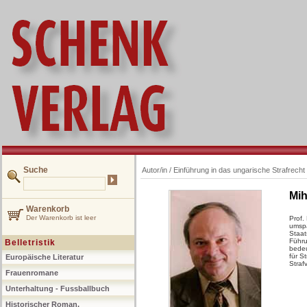
Suche
Autor/in /
Einführung in das ungarische Strafrecht
Mih
Warenkorb
Der Warenkorb ist leer
Prof.
umspa
Staat
Führu
Belletristik
bedeu
für S
Europäische Literatur
Straf
Frauenromane
Unterhaltung - Fussballbuch
Historischer Roman,