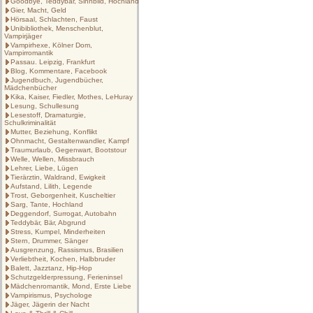
Goodbye, Teddybär, Sinnbild, Hochland
Gier, Macht, Geld
Hörsaal, Schlachten, Faust
Unibibliothek, Menschenblut,
Vampirjäger
Vampirhexe, Kölner Dom,
Vampirromantik
Passau. Leipzig, Frankfurt
Blog, Kommentare, Facebook
Jugendbuch, Jugendbücher,
Mädchenbücher
Kika, Kaiser, Fiedler, Mothes, LeHuray
Lesung, Schullesung
Lesestoff, Dramaturgie,
Schulkriminalität
Mutter, Beziehung, Konflikt
Ohnmacht, Gestaltenwandler, Kampf
Traumurlaub, Gegenwart, Bootstour
Welle, Wellen, Missbrauch
Lehrer, Liebe, Lügen
Tierärztin, Waldrand, Ewigkeit
Aufstand, Lilith, Legende
Trost, Geborgenheit, Kuscheltier
Sarg, Tante, Hochland
Deggendorf, Surrogat, Autobahn
Teddybär, Bär, Abgrund
Stress, Kumpel, Minderheiten
Stern, Drummer, Sänger
Ausgrenzung, Rassismus, Brasilien
Verliebtheit, Kochen, Halbbruder
Balett, Jazztanz, Hip-Hop
Schutzgelderpressung, Ferieninsel
Mädchenromantik, Mond, Erste Liebe
Vampirismus, Psychologe
Jäger, Jägerin der Nacht