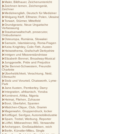
Maler, Bildhauer, Zeichenunterricht
Zeichnen lernen, Zeichengerät,
Zeichner
Medizinenglish, Deutsch für Mediziner
Wolgang Kleff, Elfmeter, Polen, Ukraine
Torwart, Stürmer, Mittelfeld
Grundgesetz, Neue Ungarische
Verfassaung
Staatsanwaltschaft, prosecutor,
Ombudsmann
Osteuropa, Rumänia, Slowakei
Sarrazin, Islamisierung, Roma-Fragen
Keira Knightley, Colin Firth, Austen
Heiratsthema, Grafschaft Derbyshire
Intrigen und Missverständnisse
Elizabeth Bennet, Broadway-Musical
Junggeselle, Pride and Prejudice
Die Bennet-Schwestern, Freundin
Charlotte
Überheblichkeit, Verachtung, Neid,
Eifersucht
Stolz und Vorurteil, Chatsworth, Lyme-
Park
Jane Austen, Pemberley, Darcy
Integration, afrikanisch, Yoruba
Kontinent, Afrika, Nigeria
Heimat, Fliehen, Zuhause
Boot, Überfahrt, Spanien
Mädchen-Clique, Club, Gramm
Magerwahn, Gruppendruck, locker
Kotflügel, Senfgas, Automobilindustrie
Spam, Trottel, Werbung, Reporter
Löffel, Mitbewohner, WG, Verwandte
Archetypen, Großstadtleben, reich
Berlin, Künstler-Milieu, Single