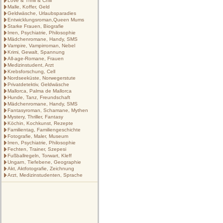
Love & Thrill & Chill
Malle, Koffer, Geld
Geldwäsche, Urlaubsparadies
Entwicklungsroman,Queen Mums
Starke Frauen, Biografie
Irren, Psychiatrie, Philosophie
Mädchenromane, Handy, SMS
Vampire, Vampirroman, Nebel
Krimi, Gewalt, Spannung
All-age-Romane, Frauen
Medizinstudent, Arzt
Krebsforschung, Cell
Nordseeküste, Norwegerstute
Privatdetektiv, Geldwäsche
Mallorca, Palma de Mallorca
Hunde, Tanz, Freundschaft
Mädchenromane, Handy, SMS
Fantasyroman, Schamane, Mythen
Mystery, Thriller, Fantasy
Köchin, Kochkunst, Rezepte
Familientag, Familiengeschichte
Fotografie, Maler, Museum
Irren, Psychiatrie, Philosophie
Fechten, Trainer, Szepesi
Fußballregeln, Torwart, Kleff
Ungarn, Tiefebene, Geographie
Akt, Aktfotografie, Zeichnung
Arzt, Medizinstudenten, Sprache