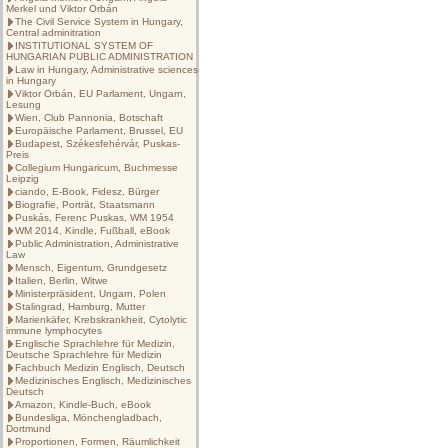
Merkel und Viktor Orbán
The Civil Service System in Hungary,
Central adminitration
INSTITUTIONAL SYSTEM OF
HUNGARIAN PUBLIC ADMINISTRATION
Law in Hungary, Administrative sciences
in Hungary
Viktor Orbán, EU Parlament, Ungarn,
Lesung
Wien, Club Pannonia, Botschaft
Europäische Parlament, Brussel, EU
Budapest, Székesfehérvár, Puskas-
Preis
Collegium Hungaricum, Buchmesse
Leipzig
ciando, E-Book, Fidesz, Bürger
Biografie, Porträt, Staatsmann
Puskás, Ferenc Puskas, WM 1954
WM 2014, Kindle, Fußball, eBook
Public Administration, Administrative
Law
Mensch, Eigentum, Grundgesetz
Italien, Berlin, Witwe
Ministerpräsident, Ungarn, Polen
Stalingrad, Hamburg, Mutter
Marienkäfer, Krebskrankheit, Cytolytic
immune lymphocytes
Englische Sprachlehre für Medizin,
Deutsche Sprachlehre für Medizin
Fachbuch Medizin Englisch, Deutsch
Medizinisches Englisch, Medizinisches
Deutsch
Amazon, Kindle-Buch, eBook
Bundesliga, Mönchengladbach,
Dortmund
Proportionen, Formen, Räumlichkeit