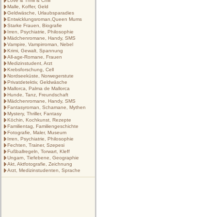
Love & Thrill & Chill
Malle, Koffer, Geld
Geldwäsche, Urlaubsparadies
Entwicklungsroman,Queen Mums
Starke Frauen, Biografie
Irren, Psychiatrie, Philosophie
Mädchenromane, Handy, SMS
Vampire, Vampirroman, Nebel
Krimi, Gewalt, Spannung
All-age-Romane, Frauen
Medizinstudent, Arzt
Krebsforschung, Cell
Nordseeküste, Norwegerstute
Privatdetektiv, Geldwäsche
Mallorca, Palma de Mallorca
Hunde, Tanz, Freundschaft
Mädchenromane, Handy, SMS
Fantasyroman, Schamane, Mythen
Mystery, Thriller, Fantasy
Köchin, Kochkunst, Rezepte
Familientag, Familiengeschichte
Fotografie, Maler, Museum
Irren, Psychiatrie, Philosophie
Fechten, Trainer, Szepesi
Fußballregeln, Torwart, Kleff
Ungarn, Tiefebene, Geographie
Akt, Aktfotografie, Zeichnung
Arzt, Medizinstudenten, Sprache