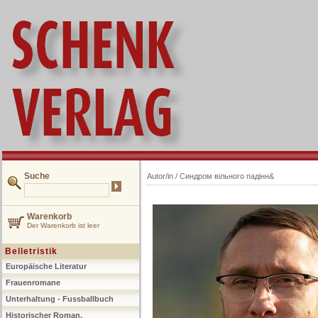
Suche
Autor/in /
Синдром вільного падінн&
Warenkorb
Der Warenkorb ist leer
Belletristik
Europäische Literatur
Frauenromane
Unterhaltung - Fussballbuch
Historischer Roman,