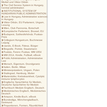
Merkel und Viktor Orbán
The Civil Service System in Hungary,
Central adminitration
INSTITUTIONAL SYSTEM OF
HUNGARIAN PUBLIC ADMINISTRATION
Law in Hungary, Administrative sciences
in Hungary
Viktor Orbán, EU Parlament, Ungarn,
Lesung
Wien, Club Pannonia, Botschaft
Europäische Parlament, Brussel, EU
Budapest, Székesfehérvár, Puskas-
Preis
Collegium Hungaricum, Buchmesse
Leipzig
ciando, E-Book, Fidesz, Bürger
Biografie, Porträt, Staatsmann
Puskás, Ferenc Puskas, WM 1954
WM 2014, Kindle, Fußball, eBook
Public Administration, Administrative
Law
Mensch, Eigentum, Grundgesetz
Italien, Berlin, Witwe
Ministerpräsident, Ungarn, Polen
Stalingrad, Hamburg, Mutter
Marienkäfer, Krebskrankheit, Cytolytic
immune lymphocytes
Englische Sprachlehre für Medizin,
Deutsche Sprachlehre für Medizin
Fachbuch Medizin Englisch, Deutsch
Medizinisches Englisch, Medizinisches
Deutsch
Amazon, Kindle-Buch, eBook
Bundesliga, Mönchengladbach,
Dortmund
Proportionen, Formen, Räumlichkeit