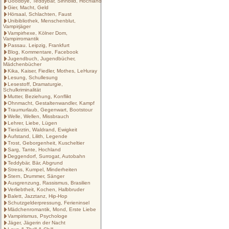
Goodbye, Teddybär, Sinnbild, Hochland
Gier, Macht, Geld
Hörsaal, Schlachten, Faust
Unibibliothek, Menschenblut,
Vampirjäger
Vampirhexe, Kölner Dom,
Vampirromantik
Passau. Leipzig, Frankfurt
Blog, Kommentare, Facebook
Jugendbuch, Jugendbücher,
Mädchenbücher
Kika, Kaiser, Fiedler, Mothes, LeHuray
Lesung, Schullesung
Lesestoff, Dramaturgie,
Schulkriminalität
Mutter, Beziehung, Konflikt
Ohnmacht, Gestaltenwandler, Kampf
Traumurlaub, Gegenwart, Bootstour
Welle, Wellen, Missbrauch
Lehrer, Liebe, Lügen
Tierärztin, Waldrand, Ewigkeit
Aufstand, Lilith, Legende
Trost, Geborgenheit, Kuscheltier
Sarg, Tante, Hochland
Deggendorf, Surrogat, Autobahn
Teddybär, Bär, Abgrund
Stress, Kumpel, Minderheiten
Stern, Drummer, Sänger
Ausgrenzung, Rassismus, Brasilien
Verliebtheit, Kochen, Halbbruder
Balett, Jazztanz, Hip-Hop
Schutzgelderpressung, Ferieninsel
Mädchenromantik, Mond, Erste Liebe
Vampirismus, Psychologe
Jäger, Jägerin der Nacht