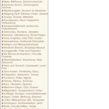
Maler, Bildhauer, Zeichenunterricht
Zeichnen lernen, Zeichengerät,
Zeichner
Medizinenglish, Deutsch für Mediziner
Wolgang Kleff, Elfmeter, Polen, Ukraine
Torwart, Stürmer, Mittelfeld
Grundgesetz, Neue Ungarische
Verfassaung
Staatsanwaltschaft, prosecutor,
Ombudsmann
Osteuropa, Rumänia, Slowakei
Sarrazin, Islamisierung, Roma-Fragen
Keira Knightley, Colin Firth, Austen
Heiratsthema, Grafschaft Derbyshire
Intrigen und Missverständnisse
Elizabeth Bennet, Broadway-Musical
Junggeselle, Pride and Prejudice
Die Bennet-Schwestern, Freundin
Charlotte
Überheblichkeit, Verachtung, Neid,
Eifersucht
Stolz und Vorurteil, Chatsworth, Lyme-
Park
Jane Austen, Pemberley, Darcy
Integration, afrikanisch, Yoruba
Kontinent, Afrika, Nigeria
Heimat, Fliehen, Zuhause
Boot, Überfahrt, Spanien
Mädchen-Clique, Club, Gramm
Magerwahn, Gruppendruck, locker
Kotflügel, Senfgas, Automobilindustrie
Spam, Trottel, Werbung, Reporter
Löffel, Mitbewohner, WG, Verwandte
Archetypen, Großstadtleben, reich
Berlin, Künstler-Milieu, Single