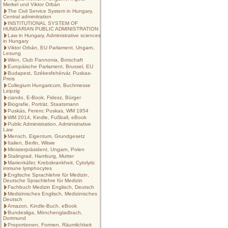
Merkel und Viktor Orbán
The Civil Service System in Hungary,
Central adminitration
INSTITUTIONAL SYSTEM OF
HUNGARIAN PUBLIC ADMINISTRATION
Law in Hungary, Administrative sciences
in Hungary
Viktor Orbán, EU Parlament, Ungarn,
Lesung
Wien, Club Pannonia, Botschaft
Europäische Parlament, Brussel, EU
Budapest, Székesfehérvár, Puskas-
Preis
Collegium Hungaricum, Buchmesse
Leipzig
ciando, E-Book, Fidesz, Bürger
Biografie, Porträt, Staatsmann
Puskás, Ferenc Puskas, WM 1954
WM 2014, Kindle, Fußball, eBook
Public Administration, Administrative
Law
Mensch, Eigentum, Grundgesetz
Italien, Berlin, Witwe
Ministerpräsident, Ungarn, Polen
Stalingrad, Hamburg, Mutter
Marienkäfer, Krebskrankheit, Cytolytic
immune lymphocytes
Englische Sprachlehre für Medizin,
Deutsche Sprachlehre für Medizin
Fachbuch Medizin Englisch, Deutsch
Medizinisches Englisch, Medizinisches
Deutsch
Amazon, Kindle-Buch, eBook
Bundesliga, Mönchengladbach,
Dortmund
Proportionen, Formen, Räumlichkeit