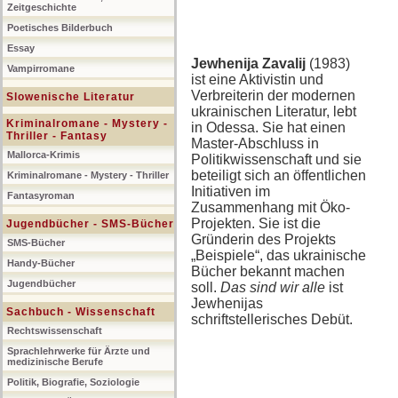
Zeitgeschichte
Poetisches Bilderbuch
Essay
Jewhenija Zavalij
(1983)
Vampirromane
ist eine Aktivistin und
Verbreiterin der modernen
Slowenische Literatur
ukrainischen Literatur, lebt
Kriminalromane - Mystery -
in Odessa. Sie hat einen
Thriller - Fantasy
Master-Abschluss in
Mallorca-Krimis
Politikwissenschaft und sie
beteiligt sich an öffentlichen
Kriminalromane - Mystery - Thriller
Initiativen im
Fantasyroman
Zusammenhang mit Öko-
Projekten. Sie ist die
Jugendbücher - SMS-Bücher
Gründerin des Projekts
SMS-Bücher
„Beispiele“, das ukrainische
Handy-Bücher
Bücher bekannt machen
Jugendbücher
soll.
Das sind wir alle
ist
Jewhenijas
Sachbuch - Wissenschaft
schriftstellerisches Debüt.
Rechtswissenschaft
Sprachlehrwerke für Ärzte und
medizinische Berufe
Politik, Biografie, Soziologie