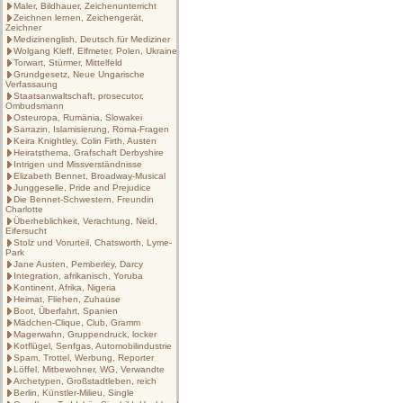
Maler, Bildhauer, Zeichenunterricht
Zeichnen lernen, Zeichengerät,
Zeichner
Medizinenglish, Deutsch für Mediziner
Wolgang Kleff, Elfmeter, Polen, Ukraine
Torwart, Stürmer, Mittelfeld
Grundgesetz, Neue Ungarische
Verfassaung
Staatsanwaltschaft, prosecutor,
Ombudsmann
Osteuropa, Rumänia, Slowakei
Sarrazin, Islamisierung, Roma-Fragen
Keira Knightley, Colin Firth, Austen
Heiratsthema, Grafschaft Derbyshire
Intrigen und Missverständnisse
Elizabeth Bennet, Broadway-Musical
Junggeselle, Pride and Prejudice
Die Bennet-Schwestern, Freundin
Charlotte
Überheblichkeit, Verachtung, Neid,
Eifersucht
Stolz und Vorurteil, Chatsworth, Lyme-
Park
Jane Austen, Pemberley, Darcy
Integration, afrikanisch, Yoruba
Kontinent, Afrika, Nigeria
Heimat, Fliehen, Zuhause
Boot, Überfahrt, Spanien
Mädchen-Clique, Club, Gramm
Magerwahn, Gruppendruck, locker
Kotflügel, Senfgas, Automobilindustrie
Spam, Trottel, Werbung, Reporter
Löffel, Mitbewohner, WG, Verwandte
Archetypen, Großstadtleben, reich
Berlin, Künstler-Milieu, Single