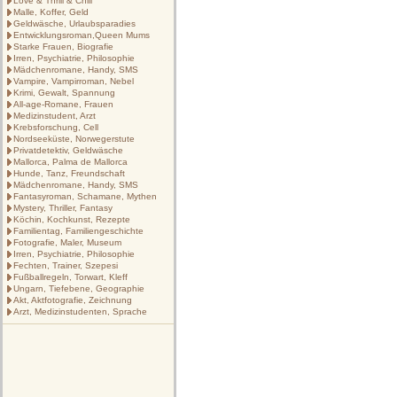
Love & Thrill & Chill
Malle, Koffer, Geld
Geldwäsche, Urlaubsparadies
Entwicklungsroman,Queen Mums
Starke Frauen, Biografie
Irren, Psychiatrie, Philosophie
Mädchenromane, Handy, SMS
Vampire, Vampirroman, Nebel
Krimi, Gewalt, Spannung
All-age-Romane, Frauen
Medizinstudent, Arzt
Krebsforschung, Cell
Nordseeküste, Norwegerstute
Privatdetektiv, Geldwäsche
Mallorca, Palma de Mallorca
Hunde, Tanz, Freundschaft
Mädchenromane, Handy, SMS
Fantasyroman, Schamane, Mythen
Mystery, Thriller, Fantasy
Köchin, Kochkunst, Rezepte
Familientag, Familiengeschichte
Fotografie, Maler, Museum
Irren, Psychiatrie, Philosophie
Fechten, Trainer, Szepesi
Fußballregeln, Torwart, Kleff
Ungarn, Tiefebene, Geographie
Akt, Aktfotografie, Zeichnung
Arzt, Medizinstudenten, Sprache