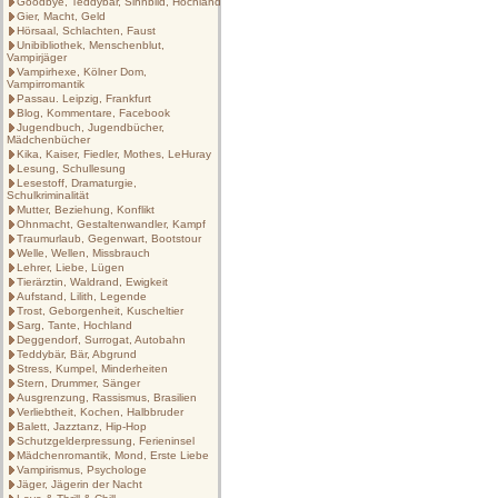
Goodbye, Teddybär, Sinnbild, Hochland
Gier, Macht, Geld
Hörsaal, Schlachten, Faust
Unibibliothek, Menschenblut,
Vampirjäger
Vampirhexe, Kölner Dom,
Vampirromantik
Passau. Leipzig, Frankfurt
Blog, Kommentare, Facebook
Jugendbuch, Jugendbücher,
Mädchenbücher
Kika, Kaiser, Fiedler, Mothes, LeHuray
Lesung, Schullesung
Lesestoff, Dramaturgie,
Schulkriminalität
Mutter, Beziehung, Konflikt
Ohnmacht, Gestaltenwandler, Kampf
Traumurlaub, Gegenwart, Bootstour
Welle, Wellen, Missbrauch
Lehrer, Liebe, Lügen
Tierärztin, Waldrand, Ewigkeit
Aufstand, Lilith, Legende
Trost, Geborgenheit, Kuscheltier
Sarg, Tante, Hochland
Deggendorf, Surrogat, Autobahn
Teddybär, Bär, Abgrund
Stress, Kumpel, Minderheiten
Stern, Drummer, Sänger
Ausgrenzung, Rassismus, Brasilien
Verliebtheit, Kochen, Halbbruder
Balett, Jazztanz, Hip-Hop
Schutzgelderpressung, Ferieninsel
Mädchenromantik, Mond, Erste Liebe
Vampirismus, Psychologe
Jäger, Jägerin der Nacht