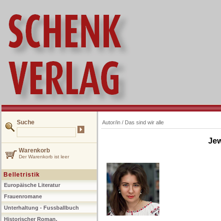
Suche
Autor/in /
Das sind wir alle
Jew
Warenkorb
Der Warenkorb ist leer
Belletristik
Europäische Literatur
Frauenromane
Unterhaltung - Fussballbuch
Historischer Roman,