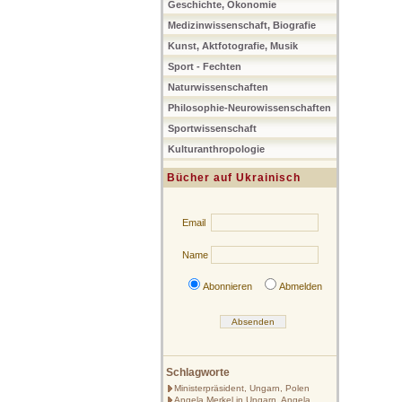
Geschichte, Ökonomie
Medizinwissenschaft, Biografie
Kunst, Aktfotografie, Musik
Sport - Fechten
Naturwissenschaften
Philosophie-Neurowissenschaften
Sportwissenschaft
Kulturanthropologie
Bücher auf Ukrainisch
Email
Name
Abonnieren
Abmelden
Schlagworte
Ministerpräsident, Ungarn, Polen
Angela Merkel in Ungarn, Angela