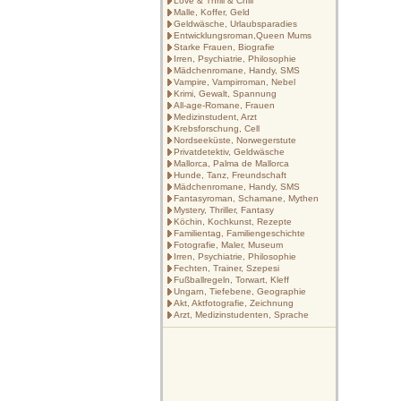
Love & Thrill & Chill
Malle, Koffer, Geld
Geldwäsche, Urlaubsparadies
Entwicklungsroman,Queen Mums
Starke Frauen, Biografie
Irren, Psychiatrie, Philosophie
Mädchenromane, Handy, SMS
Vampire, Vampirroman, Nebel
Krimi, Gewalt, Spannung
All-age-Romane, Frauen
Medizinstudent, Arzt
Krebsforschung, Cell
Nordseeküste, Norwegerstute
Privatdetektiv, Geldwäsche
Mallorca, Palma de Mallorca
Hunde, Tanz, Freundschaft
Mädchenromane, Handy, SMS
Fantasyroman, Schamane, Mythen
Mystery, Thriller, Fantasy
Köchin, Kochkunst, Rezepte
Familientag, Familiengeschichte
Fotografie, Maler, Museum
Irren, Psychiatrie, Philosophie
Fechten, Trainer, Szepesi
Fußballregeln, Torwart, Kleff
Ungarn, Tiefebene, Geographie
Akt, Aktfotografie, Zeichnung
Arzt, Medizinstudenten, Sprache