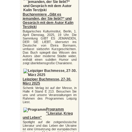
Buchpremiere „Gibt es
jemanden, der Sie liebt?“ und
Gespräch mit dem Autor Kalin
Terzijski
Bulgarisches Kulturinstitut, Berlin, 1.
April Dienstag, 2025, 19 Uhr. Die
Sammlung GIBT ES JEMANDEN,
DER SIE LIEBT, übersetzt ins
Deutsche von Elvira Bormann,
umfasst siebzehn Kurzgeschichten.
Das Buch spiegelt das Wissen des
Autors über moderne Städte wider,
enthält einen subtilen Humor und
zeigt überlebensgroße Charaktere.
Leipziger Buchmesse, 27-30.
März 2025
Schenk Verlag ist auf der Messe, in
Halle 4 Stand E 213. Besuchen Sie
uns und unsere Veranstaltungen im
Rahmen des Programmes Leipzig
Liest.
Programm
"Literatur, Krieg
und Leben"
Spotlight auf die zeitgenössische
Literatur und das Leben der Ukraine
ist eine Umsetzung der europäischen