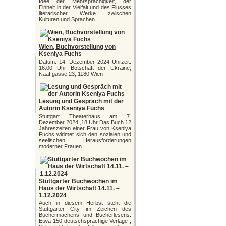
Idee der Mehrsprachigkeit, der
Einheit in der Vielfalt und des Flusses
literarischer Werke zwischen
Kulturen und Sprachen.
Wien, Buchvorstellung von
Kseniya Fuchs
Datum: 14. Dezember 2024 Uhrzeit:
16:00 Uhr Botschaft der Ukraine,
Naaffgasse 23, 1180 Wien
Lesung und Gespräch mit der
Autorin Kseniya Fuchs
Stuttgart Theaterhaus am 7.
Dezember 2024 ,18 Uhr Das Buch 12
Jahreszeiten einer Frau von Kseniya
Fuchs widmet sich den sozialen und
seelischen Herausforderungen
moderner Frauen.
Stuttgarter Buchwochen im
Haus der Wirtschaft 14.11. –
1.12.2024
Auch in diesem Herbst steht die
Stuttgarter City im Zeichen des
Büchermachens und Bücherlesens:
Etwa 150 deutschsprachige Verlage ,