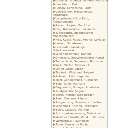
Goodbye, Teddybär, Sinnbild, Hochland
Gier, Macht, Geld
Hörsaal, Schlachten, Faust
Unibibliothek, Menschenblut,
Vampirjäger
Vampirhexe, Kölner Dom,
Vampirromantik
Passau. Leipzig, Frankfurt
Blog, Kommentare, Facebook
Jugendbuch, Jugendbücher,
Mädchenbücher
Kika, Kaiser, Fiedler, Mothes, LeHuray
Lesung, Schullesung
Lesestoff, Dramaturgie,
Schulkriminalität
Mutter, Beziehung, Konflikt
Ohnmacht, Gestaltenwandler, Kampf
Traumurlaub, Gegenwart, Bootstour
Welle, Wellen, Missbrauch
Lehrer, Liebe, Lügen
Tierärztin, Waldrand, Ewigkeit
Aufstand, Lilith, Legende
Trost, Geborgenheit, Kuscheltier
Sarg, Tante, Hochland
Deggendorf, Surrogat, Autobahn
Teddybär, Bär, Abgrund
Stress, Kumpel, Minderheiten
Stern, Drummer, Sänger
Ausgrenzung, Rassismus, Brasilien
Verliebtheit, Kochen, Halbbruder
Balett, Jazztanz, Hip-Hop
Schutzgelderpressung, Ferieninsel
Mädchenromantik, Mond, Erste Liebe
Vampirismus, Psychologe
Jäger, Jägerin der Nacht