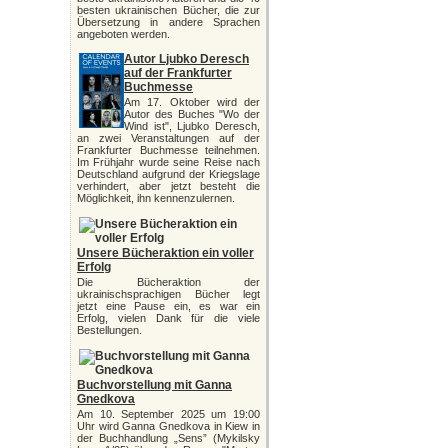
besten ukrainischen Bücher, die zur
Übersetzung in andere Sprachen
angeboten werden.
Autor Ljubko Deresch
auf der Frankfurter
Buchmesse
Am 17. Oktober wird der
Autor des Buches "Wo der
Wind ist", Ljubko Deresch,
an zwei Veranstaltungen auf der
Frankfurter Buchmesse teilnehmen.
Im Frühjahr wurde seine Reise nach
Deutschland aufgrund der Kriegslage
verhindert, aber jetzt besteht die
Möglichkeit, ihn kennenzulernen.
Unsere Bücheraktion ein voller
Erfolg
Die Bücheraktion der
ukrainischsprachigen Bücher legt
jetzt eine Pause ein, es war ein
Erfolg, vielen Dank für die viele
Bestellungen.
Buchvorstellung mit Ganna
Gnedkova
Am 10. September 2025 um 19:00
Uhr wird Ganna Gnedkova in Kiew in
der Buchhandlung „Sens” (Mykilsky