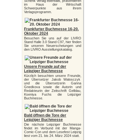
Schenk Verlag ebenfalls, präsentieren
im Haus der Wirtschaft
Schwerpunkte aus ihrem
Verlagsprogramm.
Frankfurter Buchmesse 16-20.
Oktober 2024
Besuchen Sie uns auf der LIVRO
Stand Halle 3.0 Stand C97, hier finden
Sie unseren Neuerscheiungen und
den LIVRO Ausstellungskatalog.
Unsere Freunde auf der
Leipziger Buchmesse
Kürzlich besuchten unsere Freunde,
der Übersetzer Jakob Walosczyk
und die Übersetzerin Ganna
Gnedkova sowie die Autorin und
Redakteurin der Zeitschrift Gelblau,
Kseniya Fuchs die Leipziger
Buchmesse.
Bald öffnen die Tore der
Leipziger Buchmesse
Die nächste Leipziger Buchmesse
findet im Verbund mit der Manga-
Comic-Con und dem Lesefest Leipzig
liest vom 21. bis 24. März 2024 statt.