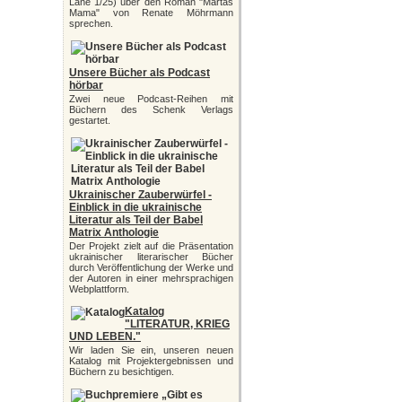
Lane 1/25) über den Roman "Martas
Mama" von Renate Möhrmann
sprechen.
Unsere Bücher als Podcast
hörbar
Zwei neue Podcast-Reihen mit
Büchern des Schenk Verlags
gestartet.
Ukrainischer Zauberwürfel -
Einblick in die ukrainische
Literatur als Teil der Babel
Matrix Anthologie
Der Projekt zielt auf die Präsentation
ukrainischer literarischer Bücher
durch Veröffentlichung der Werke und
der Autoren in einer mehrsprachigen
Webplattform.
Katalog
"LITERATUR, KRIEG
UND LEBEN."
Wir laden Sie ein, unseren neuen
Katalog mit Projektergebnissen und
Büchern zu besichtigen.