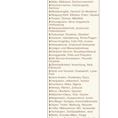
Maler, Bildhauer, Zeichenunterricht
Zeichnen lernen, Zeichengerät,
Zeichner
Medizinenglish, Deutsch für Mediziner
Wolgang Kleff, Elfmeter, Polen, Ukraine
Torwart, Stürmer, Mittelfeld
Grundgesetz, Neue Ungarische
Verfassaung
Staatsanwaltschaft, prosecutor,
Ombudsmann
Osteuropa, Rumänia, Slowakei
Sarrazin, Islamisierung, Roma-Fragen
Keira Knightley, Colin Firth, Austen
Heiratsthema, Grafschaft Derbyshire
Intrigen und Missverständnisse
Elizabeth Bennet, Broadway-Musical
Junggeselle, Pride and Prejudice
Die Bennet-Schwestern, Freundin
Charlotte
Überheblichkeit, Verachtung, Neid,
Eifersucht
Stolz und Vorurteil, Chatsworth, Lyme-
Park
Jane Austen, Pemberley, Darcy
Integration, afrikanisch, Yoruba
Kontinent, Afrika, Nigeria
Heimat, Fliehen, Zuhause
Boot, Überfahrt, Spanien
Mädchen-Clique, Club, Gramm
Magerwahn, Gruppendruck, locker
Kotflügel, Senfgas, Automobilindustrie
Spam, Trottel, Werbung, Reporter
Löffel, Mitbewohner, WG, Verwandte
Archetypen, Großstadtleben, reich
Berlin, Künstler-Milieu, Single