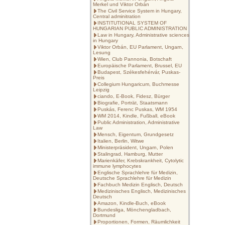
Merkel und Viktor Orbán
The Civil Service System in Hungary,
Central adminitration
INSTITUTIONAL SYSTEM OF
HUNGARIAN PUBLIC ADMINISTRATION
Law in Hungary, Administrative sciences
in Hungary
Viktor Orbán, EU Parlament, Ungarn,
Lesung
Wien, Club Pannonia, Botschaft
Europäische Parlament, Brussel, EU
Budapest, Székesfehérvár, Puskas-
Preis
Collegium Hungaricum, Buchmesse
Leipzig
ciando, E-Book, Fidesz, Bürger
Biografie, Porträt, Staatsmann
Puskás, Ferenc Puskas, WM 1954
WM 2014, Kindle, Fußball, eBook
Public Administration, Administrative
Law
Mensch, Eigentum, Grundgesetz
Italien, Berlin, Witwe
Ministerpräsident, Ungarn, Polen
Stalingrad, Hamburg, Mutter
Marienkäfer, Krebskrankheit, Cytolytic
immune lymphocytes
Englische Sprachlehre für Medizin,
Deutsche Sprachlehre für Medizin
Fachbuch Medizin Englisch, Deutsch
Medizinisches Englisch, Medizinisches
Deutsch
Amazon, Kindle-Buch, eBook
Bundesliga, Mönchengladbach,
Dortmund
Proportionen, Formen, Räumlichkeit