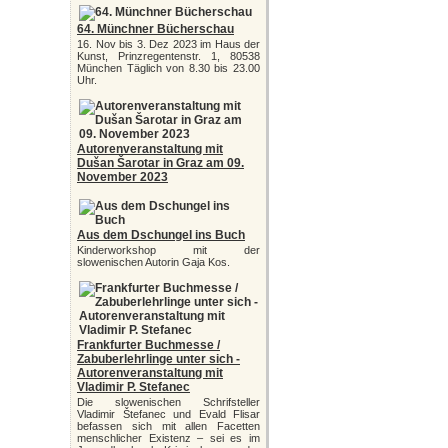
64. Münchner Bücherschau
16. Nov bis 3. Dez 2023 im Haus der
Kunst, Prinzregentenstr. 1, 80538
München Täglich von 8.30 bis 23.00
Uhr.
Autorenveranstaltung mit
Dušan Šarotar in Graz am 09.
November 2023
Aus dem Dschungel ins Buch
Kinderworkshop mit der
slowenischen Autorin Gaja Kos.
Frankfurter Buchmesse /
Zabuberlehrlinge unter sich -
Autorenveranstaltung mit
Vladimir P. Stefanec
Die slowenischen Schrifsteller
Vladimir Štefanec und Evald Flisar
befassen sich mit allen Facetten
menschlicher Existenz – sei es im