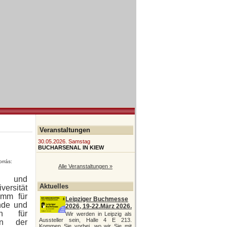
Veranstaltungen
30.05.2026. Samstag
BUCHARSENAL IN KIEW
Alle Veranstaltungen »
ik und
Aktuelles
versität
amm für
Leipziger Buchmesse
nde und
2026, 19-22.März 2026.
rin für
Wir werden in Leipzig als
Aussteller sein, Halle 4 E 213.
an der
Kommen Sie vorbei, wo wir Sie mit