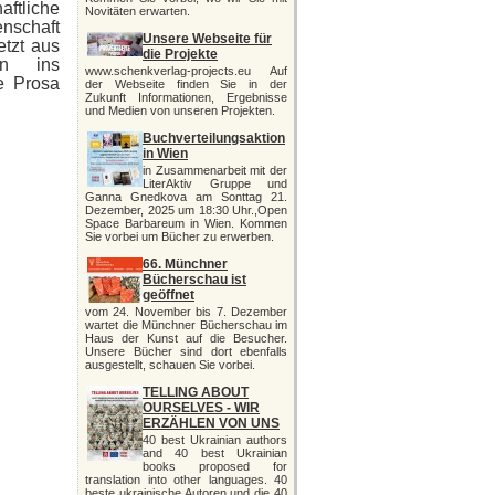
aftliche
Novitäten erwarten.
enschaft
Unsere Webseite für
etzt aus
die Projekte
en ins
www.schenkverlag-projects.eu Auf
e Prosa
der Webseite finden Sie in der
Zukunft Informationen, Ergebnisse
und Medien von unseren Projekten.
Buchverteilungsaktion
in Wien
in Zusammenarbeit mit der
LiterAktiv Gruppe und
Ganna Gnedkova am Sonttag 21.
Dezember, 2025 um 18:30 Uhr.,Open
Space Barbareum in Wien. Kommen
Sie vorbei um Bücher zu erwerben.
66. Münchner
Bücherschau ist
geöffnet
vom 24. November bis 7. Dezember
wartet die Münchner Bücherschau im
Haus der Kunst auf die Besucher.
Unsere Bücher sind dort ebenfalls
ausgestellt, schauen Sie vorbei.
TELLING ABOUT
OURSELVES - WIR
ERZÄHLEN VON UNS
40 best Ukrainian authors
and 40 best Ukrainian
books proposed for
translation into other languages. 40
beste ukrainische Autoren und die 40