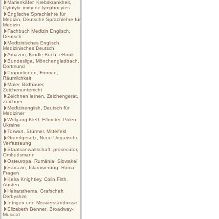
Marienkäfer, Krebskrankheit,
Cytolytic immune lymphocytes
Englische Sprachlehre für
Medizin, Deutsche Sprachlehre für
Medizin
Fachbuch Medizin Englisch,
Deutsch
Medizinisches Englisch,
Medizinisches Deutsch
Amazon, Kindle-Buch, eBook
Bundesliga, Mönchengladbach,
Dortmund
Proportionen, Formen,
Räumlichkeit
Maler, Bildhauer,
Zeichenunterricht
Zeichnen lernen, Zeichengerät,
Zeichner
Medizinenglish, Deutsch für
Mediziner
Wolgang Kleff, Elfmeter, Polen,
Ukraine
Torwart, Stürmer, Mittelfeld
Grundgesetz, Neue Ungarische
Verfassaung
Staatsanwaltschaft, prosecutor,
Ombudsmann
Osteuropa, Rumänia, Slowakei
Sarrazin, Islamisierung, Roma-
Fragen
Keira Knightley, Colin Firth,
Austen
Heiratsthema, Grafschaft
Derbyshire
Intrigen und Missverständnisse
Elizabeth Bennet, Broadway-
Musical