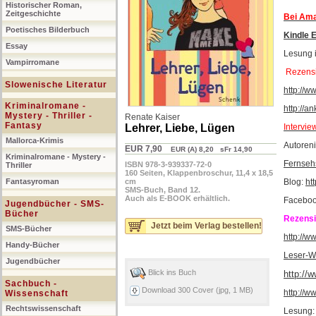
Historischer Roman,
Zeitgeschichte
Bei Ama
Poetisches Bilderbuch
Kindle E
Essay
Lesung i
Vampirromane
Rezens
Slowenische Literatur
http://
Kriminalromane -
http://a
Mystery - Thriller -
Renate Kaiser
Fantasy
Lehrer, Liebe, Lügen
Intervie
Mallorca-Krimis
Autoren
EUR 7,90
EUR (A) 8,20 sFr 14,90
Kriminalromane - Mystery -
Fernseh
ISBN 978-3-939337-72-0
Thriller
160 Seiten, Klappenbroschur, 11,4 x 18,5
Fantasyroman
cm
Blog:
ht
SMS-Buch, Band 12.
Auch als E-BOOK erhältlich.
Facebo
Jugendbücher - SMS-
Bücher
Rezensi
Jetzt beim Verlag bestellen!
SMS-Bücher
http://
Handy-Bücher
Leser-W
Jugendbücher
Blick ins Buch
http://
Sachbuch -
Download 300 Cover (jpg, 1 MB)
http://w
Wissenschaft
Rechtswissenschaft
Lesung: