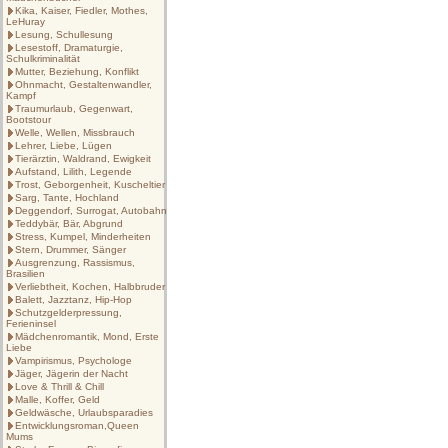
Kika, Kaiser, Fiedler, Mothes,
LeHuray
Lesung, Schullesung
Lesestoff, Dramaturgie,
Schulkriminalität
Mutter, Beziehung, Konflikt
Ohnmacht, Gestaltenwandler,
Kampf
Traumurlaub, Gegenwart,
Bootstour
Welle, Wellen, Missbrauch
Lehrer, Liebe, Lügen
Tierärztin, Waldrand, Ewigkeit
Aufstand, Lilith, Legende
Trost, Geborgenheit, Kuscheltier
Sarg, Tante, Hochland
Deggendorf, Surrogat, Autobahn
Teddybär, Bär, Abgrund
Stress, Kumpel, Minderheiten
Stern, Drummer, Sänger
Ausgrenzung, Rassismus,
Brasilien
Verliebtheit, Kochen, Halbbruder
Balett, Jazztanz, Hip-Hop
Schutzgelderpressung,
Ferieninsel
Mädchenromantik, Mond, Erste
Liebe
Vampirismus, Psychologe
Jäger, Jägerin der Nacht
Love & Thrill & Chill
Malle, Koffer, Geld
Geldwäsche, Urlaubsparadies
Entwicklungsroman,Queen
Mums