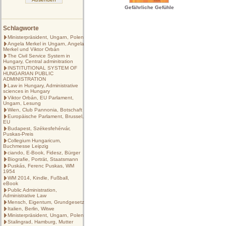
Gefährliche Gefühle
Schlagworte
Ministerpräsident, Ungarn, Polen
Angela Merkel in Ungarn, Angela
Merkel und Viktor Orbán
The Civil Service System in
Hungary, Central adminitration
INSTITUTIONAL SYSTEM OF
HUNGARIAN PUBLIC
ADMINISTRATION
Law in Hungary, Administrative
sciences in Hungary
Viktor Orbán, EU Parlament,
Ungarn, Lesung
Wien, Club Pannonia, Botschaft
Europäische Parlament, Brussel,
EU
Budapest, Székesfehérvár,
Puskas-Preis
Collegium Hungaricum,
Buchmesse Leipzig
ciando, E-Book, Fidesz, Bürger
Biografie, Porträt, Staatsmann
Puskás, Ferenc Puskas, WM
1954
WM 2014, Kindle, Fußball,
eBook
Public Administration,
Administrative Law
Mensch, Eigentum, Grundgesetz
Italien, Berlin, Witwe
Ministerpräsident, Ungarn, Polen
Stalingrad, Hamburg, Mutter