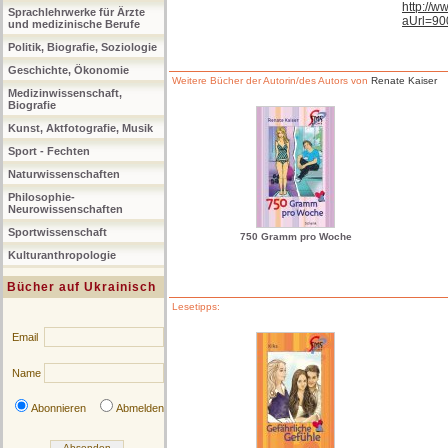
http://
Sprachlehrwerke für Ärzte
aUrl=9
und medizinische Berufe
Politik, Biografie, Soziologie
Geschichte, Ökonomie
Weitere Bücher der Autorin/des Autors von
Renate Kaiser
Medizinwissenschaft,
Biografie
Kunst, Aktfotografie, Musik
Sport - Fechten
Naturwissenschaften
Philosophie-
Neurowissenschaften
Sportwissenschaft
750 Gramm pro Woche
Kulturanthropologie
Bücher auf Ukrainisch
Lesetipps:
Email
Name
Abonnieren
Abmelden