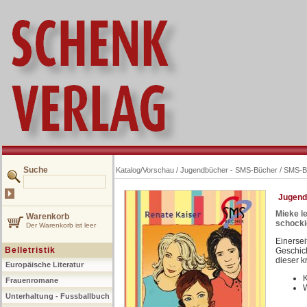
Suche
Katalog/Vorschau
/
Jugendbücher - SMS-Bücher
/
SMS-B
Jugend
Mieke le
Warenkorb
schocki
Der Warenkorb ist leer
Einersei
Belletristik
Geschich
dieser k
Europäische Literatur
K
Frauenromane
W
Unterhaltung - Fussballbuch