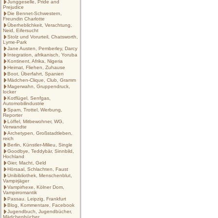
Junggeselle, Pride and
Prejudice
Die Bennet-Schwestern,
Freundin Charlotte
Überheblichkeit, Verachtung,
Neid, Eifersucht
Stolz und Vorurteil, Chatsworth,
Lyme-Park
Jane Austen, Pemberley, Darcy
Integration, afrikanisch, Yoruba
Kontinent, Afrika, Nigeria
Heimat, Fliehen, Zuhause
Boot, Überfahrt, Spanien
Mädchen-Clique, Club, Gramm
Magerwahn, Gruppendruck,
locker
Kotflügel, Senfgas,
Automobilindustrie
Spam, Trottel, Werbung,
Reporter
Löffel, Mitbewohner, WG,
Verwandte
Archetypen, Großstadtleben,
reich
Berlin, Künstler-Milieu, Single
Goodbye, Teddybär, Sinnbild,
Hochland
Gier, Macht, Geld
Hörsaal, Schlachten, Faust
Unibibliothek, Menschenblut,
Vampirjäger
Vampirhexe, Kölner Dom,
Vampirromantik
Passau. Leipzig, Frankfurt
Blog, Kommentare, Facebook
Jugendbuch, Jugendbücher,
Mädchenbücher