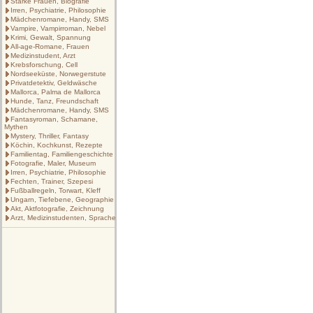
Starke Frauen, Biografie
Irren, Psychiatrie, Philosophie
Mädchenromane, Handy, SMS
Vampire, Vampirroman, Nebel
Krimi, Gewalt, Spannung
All-age-Romane, Frauen
Medizinstudent, Arzt
Krebsforschung, Cell
Nordseeküste, Norwegerstute
Privatdetektiv, Geldwäsche
Mallorca, Palma de Mallorca
Hunde, Tanz, Freundschaft
Mädchenromane, Handy, SMS
Fantasyroman, Schamane,
Mythen
Mystery, Thriller, Fantasy
Köchin, Kochkunst, Rezepte
Familientag, Familiengeschichte
Fotografie, Maler, Museum
Irren, Psychiatrie, Philosophie
Fechten, Trainer, Szepesi
Fußballregeln, Torwart, Kleff
Ungarn, Tiefebene, Geographie
Akt, Aktfotografie, Zeichnung
Arzt, Medizinstudenten, Sprache