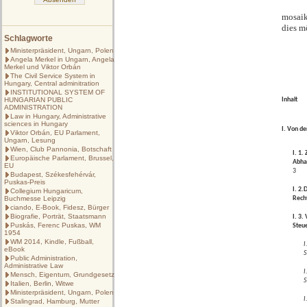
mosaik
dies m
Schlagworte
Ministerpräsident, Ungarn, Polen
Angela Merkel in Ungarn, Angela
Merkel und Viktor Orbán
The Civil Service System in
Hungary, Central adminitration
INSTITUTIONAL SYSTEM OF
HUNGARIAN PUBLIC
Inhalt
ADMINISTRATION
Law in Hungary, Administrative
sciences in Hungary
I. Von d
Viktor Orbán, EU Parlament,
Ungarn, Lesung
Wien, Club Pannonia, Botschaft
I. 1. 
Europäische Parlament, Brussel,
Abha
EU
3
Budapest, Székesfehérvár,
Puskas-Preis
I. 2.
Collegium Hungaricum,
Buchmesse Leipzig
Rech
ciando, E-Book, Fidesz, Bürger
Biografie, Porträt, Staatsmann
I. 3.
Puskás, Ferenc Puskas, WM
Steu
1954
WM 2014, Kindle, Fußball,
I
eBook
S
Public Administration,
Administrative Law
I
Mensch, Eigentum, Grundgesetz
S
Italien, Berlin, Witwe
Ministerpräsident, Ungarn, Polen
I
Stalingrad, Hamburg, Mutter