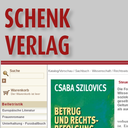
Suche
Katalog/Vorschau
/
Sachbuch - Wissenschaft
/
Rechtswis
Steue
Die Fo
Warenkorb
Wissen
Der Warenkorb ist leer
soziol
gesell
Belletristik
Geltun
als au
Europäische Literatur
Frauenromane
verbun
Unterhaltung - Fussballbuch
ist. E