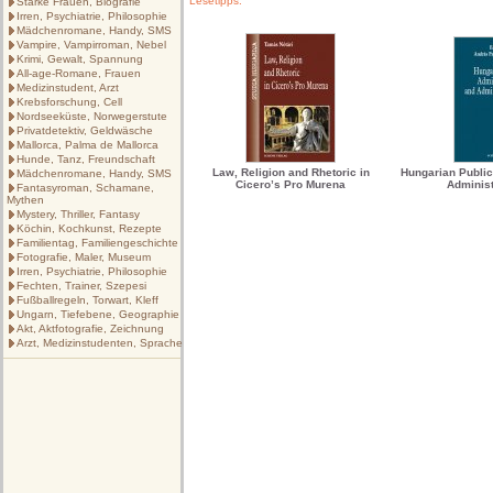
Lesetipps:
Starke Frauen, Biografie
Irren, Psychiatrie, Philosophie
Mädchenromane, Handy, SMS
Vampire, Vampirroman, Nebel
Krimi, Gewalt, Spannung
All-age-Romane, Frauen
Medizinstudent, Arzt
Krebsforschung, Cell
Nordseeküste, Norwegerstute
Privatdetektiv, Geldwäsche
Mallorca, Palma de Mallorca
Hunde, Tanz, Freundschaft
Law, Religion and Rhetoric in
Hungarian Public
Mädchenromane, Handy, SMS
Cicero’s Pro Murena
Administ
Fantasyroman, Schamane,
Mythen
Mystery, Thriller, Fantasy
Köchin, Kochkunst, Rezepte
Familientag, Familiengeschichte
Fotografie, Maler, Museum
Irren, Psychiatrie, Philosophie
Fechten, Trainer, Szepesi
Fußballregeln, Torwart, Kleff
Ungarn, Tiefebene, Geographie
Akt, Aktfotografie, Zeichnung
Arzt, Medizinstudenten, Sprache