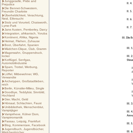
Junggeselle, Pride and
II. 4
Prejudice
Die Bennet-Schwestern,
Freundin Charlotte
II. 
Überheblichkeit, Verachtung,
Neid, Eifersucht
II. 6
Stolz und Vorurteil, Chatsworth,
Lyme-Park
II. 7
Jane Austen, Pemberley, Darcy
Integration, afrikanisch, Yoruba
Kontinent, Afrika, Nigeria
III. Die
Heimat, Fliehen, Zuhause
Boot, Überfahrt, Spanien
III. 1
Mädchen-Clique, Club, Gramm
Magerwahn, Gruppendruck,
locker
III. 
Kotflügel, Senfgas,
Steu
Automobilindustrie
Spam, Trottel, Werbung,
I
Reporter
6
Löffel, Mitbewohner, WG,
Verwandte
I
Archetypen, Großstadtleben,
V
reich
Berlin, Künstler-Milieu, Single
I
Goodbye, Teddybär, Sinnbild,
Hochland
V
Gier, Macht, Geld
Hörsaal, Schlachten, Faust
III. 
Unibibliothek, Menschenblut,
Vampirjäger
III. 
Vampirhexe, Kölner Dom,
Anre
Vampirromantik
Passau. Leipzig, Frankfurt
III. 
Blog, Kommentare, Facebook
Jugendbuch, Jugendbücher,
III. 
Mädchenbücher