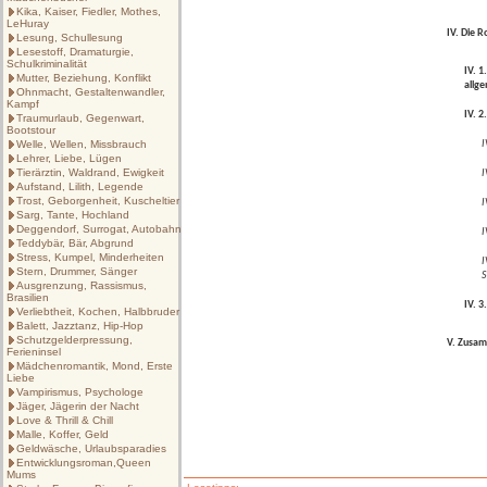
Kika, Kaiser, Fiedler, Mothes,
LeHuray
IV.
Die R
Lesung, Schullesung
Lesestoff, Dramaturgie,
Schulkriminalität
IV. 1
Mutter, Beziehung, Konflikt
allg
Ohnmacht, Gestaltenwandler,
Kampf
IV. 
Traumurlaub, Gegenwart,
Bootstour
Welle, Wellen, Missbrauch
I
Lehrer, Liebe, Lügen
Tierärztin, Waldrand, Ewigkeit
I
Aufstand, Lilith, Legende
Trost, Geborgenheit, Kuscheltier
I
Sarg, Tante, Hochland
Deggendorf, Surrogat, Autobahn
I
Teddybär, Bär, Abgrund
Stress, Kumpel, Minderheiten
I
Stern, Drummer, Sänger
S
Ausgrenzung, Rassismus,
Brasilien
IV. 
Verliebtheit, Kochen, Halbbruder
Balett, Jazztanz, Hip-Hop
Schutzgelderpressung,
V. Zusa
Ferieninsel
Mädchenromantik, Mond, Erste
Liebe
Vampirismus, Psychologe
Jäger, Jägerin der Nacht
Love & Thrill & Chill
Malle, Koffer, Geld
Geldwäsche, Urlaubsparadies
Entwicklungsroman,Queen
Mums