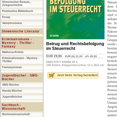
Historischer Roman,
Naturr
Zeitgeschichte
dem I
Rechts
Poetisches Bilderbuch
sind v
Essay
anhand
die Si
Vampirromane
Norme
Slowenische Literatur
Faktor
Einers
Kriminalromane -
Gruppe
Mystery - Thriller -
Betrug und Rechtsbefolgung
werde 
Fantasy
im Steuerrecht
bestim
Mallorca-Krimis
besond
EUR 29,90
negati
EUR (A) 31,00 sFr 49,00
Kriminalromane - Mystery -
berück
Thriller
ISBN 978 3 944850 28 3
diese
240 Seiten, Klappenbroschur, 12 x 18,5 cm
Fantasyroman
Steue
steue
Jetzt beim Verlag bestellen!
Jugendbücher - SMS-
Ersche
Bücher
jurist
SMS-Bücher
diese
Person
Handy-Bücher
steuer
Jugendbücher
vielle
Umsatz
Sachbuch -
Angele
Wissenschaft
Einzel
Rechtswissenschaft
andere