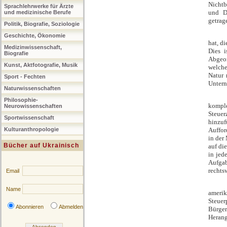
Nichtb
Sprachlehrwerke für Ärzte
und Du
und medizinische Berufe
getrag
Politik, Biografie, Soziologie
Geschichte, Ökonomie
hat, d
Medizinwissenschaft,
Dies i
Biografie
Abgeor
Kunst, Aktfotografie, Musik
welche
Natur 
Sport - Fechten
Untern
Naturwissenschaften
Philosophie-
komple
Neurowissenschaften
Steuer
Sportwissenschaft
hinzu
Kulturanthropologie
Auffor
in der
Bücher auf Ukrainisch
auf di
in jed
Aufga
rechts
Email
Name
amerik
Steuer
Abonnieren
Abmelden
Bürger
Herang