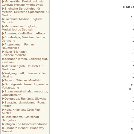
Marienkäfer, Krebskrankheit,
Cytolytic immune lymphocytes
II. Die 
Englische Sprachlehre für
Medizin, Deutsche Sprachlehre für
Medizin
II. 1
Fachbuch Medizin Englisch,
Deutsch
I
Medizinisches Englisch,
Medizinisches Deutsch
M
Amazon, Kindle-Buch, eBook
Bundesliga, Mönchengladbach,
I
Dortmund
R
Proportionen, Formen,
Räumlichkeit
I
Maler, Bildhauer,
G
Zeichenunterricht
Zeichnen lernen, Zeichengerät,
I
Zeichner
S
Medizinenglish, Deutsch für
Mediziner
Wolgang Kleff, Elfmeter, Polen,
I
Ukraine
S
Torwart, Stürmer, Mittelfeld
Grundgesetz, Neue Ungarische
II. 2
Verfassaung
30
Staatsanwaltschaft, prosecutor,
Ombudsmann
I
Osteuropa, Rumänia, Slowakei
S
Sarrazin, Islamisierung, Roma-
Fragen
I
Keira Knightley, Colin Firth,
Austen
Heiratsthema, Grafschaft
I
Derbyshire
E
Intrigen und Missverständnisse
Elizabeth Bennet, Broadway-
II. 3
Musical