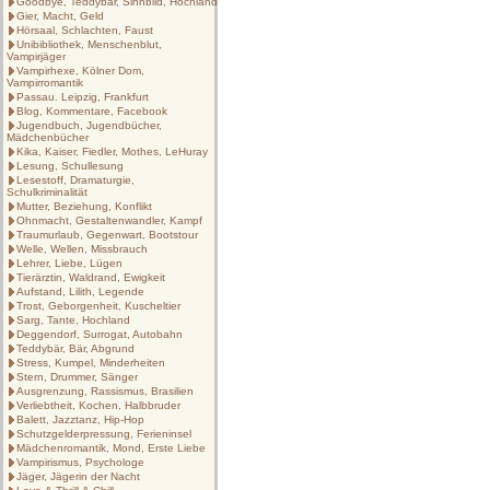
Goodbye, Teddybär, Sinnbild, Hochland
Gier, Macht, Geld
Hörsaal, Schlachten, Faust
Unibibliothek, Menschenblut,
Vampirjäger
Vampirhexe, Kölner Dom,
Vampirromantik
Passau. Leipzig, Frankfurt
Blog, Kommentare, Facebook
Jugendbuch, Jugendbücher,
Mädchenbücher
Kika, Kaiser, Fiedler, Mothes, LeHuray
Lesung, Schullesung
Lesestoff, Dramaturgie,
Schulkriminalität
Mutter, Beziehung, Konflikt
Ohnmacht, Gestaltenwandler, Kampf
Traumurlaub, Gegenwart, Bootstour
Welle, Wellen, Missbrauch
Lehrer, Liebe, Lügen
Tierärztin, Waldrand, Ewigkeit
Aufstand, Lilith, Legende
Trost, Geborgenheit, Kuscheltier
Sarg, Tante, Hochland
Deggendorf, Surrogat, Autobahn
Teddybär, Bär, Abgrund
Stress, Kumpel, Minderheiten
Stern, Drummer, Sänger
Ausgrenzung, Rassismus, Brasilien
Verliebtheit, Kochen, Halbbruder
Balett, Jazztanz, Hip-Hop
Schutzgelderpressung, Ferieninsel
Mädchenromantik, Mond, Erste Liebe
Vampirismus, Psychologe
Jäger, Jägerin der Nacht