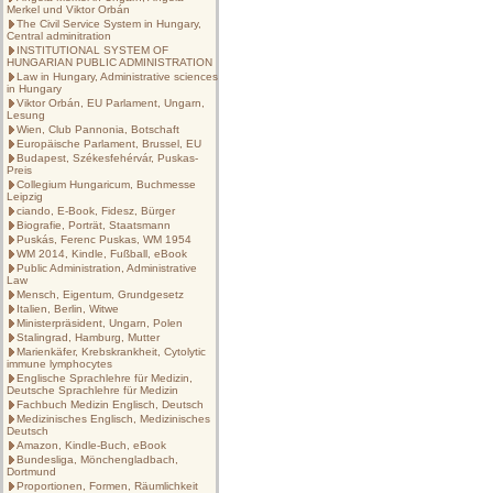
Merkel und Viktor Orbán
The Civil Service System in Hungary,
Central adminitration
INSTITUTIONAL SYSTEM OF
HUNGARIAN PUBLIC ADMINISTRATION
Law in Hungary, Administrative sciences
in Hungary
Viktor Orbán, EU Parlament, Ungarn,
Lesung
Wien, Club Pannonia, Botschaft
Europäische Parlament, Brussel, EU
Budapest, Székesfehérvár, Puskas-
Preis
Collegium Hungaricum, Buchmesse
Leipzig
ciando, E-Book, Fidesz, Bürger
Biografie, Porträt, Staatsmann
Puskás, Ferenc Puskas, WM 1954
WM 2014, Kindle, Fußball, eBook
Public Administration, Administrative
Law
Mensch, Eigentum, Grundgesetz
Italien, Berlin, Witwe
Ministerpräsident, Ungarn, Polen
Stalingrad, Hamburg, Mutter
Marienkäfer, Krebskrankheit, Cytolytic
immune lymphocytes
Englische Sprachlehre für Medizin,
Deutsche Sprachlehre für Medizin
Fachbuch Medizin Englisch, Deutsch
Medizinisches Englisch, Medizinisches
Deutsch
Amazon, Kindle-Buch, eBook
Bundesliga, Mönchengladbach,
Dortmund
Proportionen, Formen, Räumlichkeit