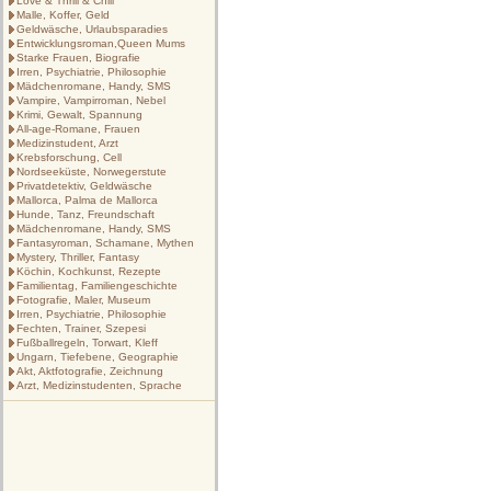
Love & Thrill & Chill
Malle, Koffer, Geld
Geldwäsche, Urlaubsparadies
Entwicklungsroman,Queen Mums
Starke Frauen, Biografie
Irren, Psychiatrie, Philosophie
Mädchenromane, Handy, SMS
Vampire, Vampirroman, Nebel
Krimi, Gewalt, Spannung
All-age-Romane, Frauen
Medizinstudent, Arzt
Krebsforschung, Cell
Nordseeküste, Norwegerstute
Privatdetektiv, Geldwäsche
Mallorca, Palma de Mallorca
Hunde, Tanz, Freundschaft
Mädchenromane, Handy, SMS
Fantasyroman, Schamane, Mythen
Mystery, Thriller, Fantasy
Köchin, Kochkunst, Rezepte
Familientag, Familiengeschichte
Fotografie, Maler, Museum
Irren, Psychiatrie, Philosophie
Fechten, Trainer, Szepesi
Fußballregeln, Torwart, Kleff
Ungarn, Tiefebene, Geographie
Akt, Aktfotografie, Zeichnung
Arzt, Medizinstudenten, Sprache