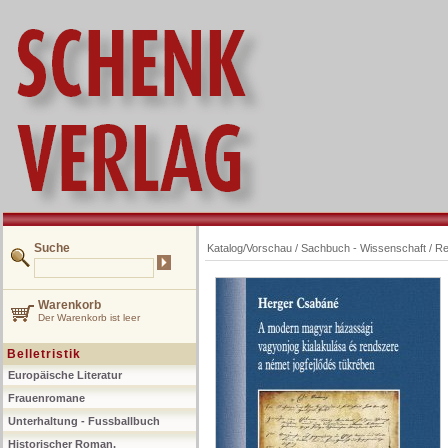
Suche
Katalog/Vorschau
/
Sachbuch - Wissenschaft
/
Re
Warenkorb
Der Warenkorb ist leer
Belletristik
Europäische Literatur
Frauenromane
Unterhaltung - Fussballbuch
Historischer Roman,