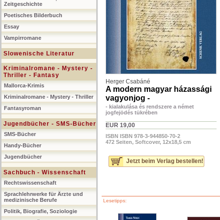
Zeitgeschichte
Poetisches Bilderbuch
Essay
Vampirromane
Slowenische Literatur
Kriminalromane - Mystery -
Thriller - Fantasy
Herger Csabáné
Mallorca-Krimis
A modern magyar házassági
Kriminalromane - Mystery - Thriller
vagyonjog -
- kialakulása és rendszere a német
Fantasyroman
jogfejödés tükrében
Jugendbücher - SMS-Bücher
EUR 19,00
SMS-Bücher
ISBN ISBN 978-3-944850-70-2
472 Seiten, Softcover, 12x18,5 cm
Handy-Bücher
Jugendbücher
Jetzt beim Verlag bestellen!
Sachbuch - Wissenschaft
Rechtswissenschaft
Sprachlehrwerke für Ärzte und
medizinische Berufe
Lesetipps:
Politik, Biografie, Soziologie