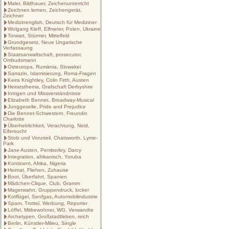
Maler, Bildhauer, Zeichenunterricht
Zeichnen lernen, Zeichengerät,
Zeichner
Medizinenglish, Deutsch für Mediziner
Wolgang Kleff, Elfmeter, Polen, Ukraine
Torwart, Stürmer, Mittelfeld
Grundgesetz, Neue Ungarische
Verfassaung
Staatsanwaltschaft, prosecutor,
Ombudsmann
Osteuropa, Rumänia, Slowakei
Sarrazin, Islamisierung, Roma-Fragen
Keira Knightley, Colin Firth, Austen
Heiratsthema, Grafschaft Derbyshire
Intrigen und Missverständnisse
Elizabeth Bennet, Broadway-Musical
Junggeselle, Pride and Prejudice
Die Bennet-Schwestern, Freundin
Charlotte
Überheblichkeit, Verachtung, Neid,
Eifersucht
Stolz und Vorurteil, Chatsworth, Lyme-
Park
Jane Austen, Pemberley, Darcy
Integration, afrikanisch, Yoruba
Kontinent, Afrika, Nigeria
Heimat, Fliehen, Zuhause
Boot, Überfahrt, Spanien
Mädchen-Clique, Club, Gramm
Magerwahn, Gruppendruck, locker
Kotflügel, Senfgas, Automobilindustrie
Spam, Trottel, Werbung, Reporter
Löffel, Mitbewohner, WG, Verwandte
Archetypen, Großstadtleben, reich
Berlin, Künstler-Milieu, Single