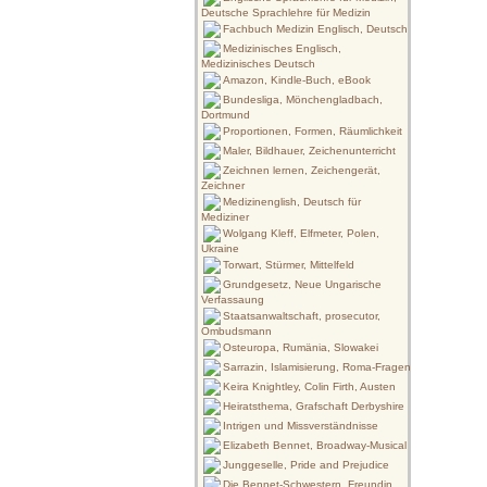
Deutsche Sprachlehre für Medizin
Fachbuch Medizin Englisch, Deutsch
Medizinisches Englisch,
Medizinisches Deutsch
Amazon, Kindle-Buch, eBook
Bundesliga, Mönchengladbach,
Dortmund
Proportionen, Formen, Räumlichkeit
Maler, Bildhauer, Zeichenunterricht
Zeichnen lernen, Zeichengerät,
Zeichner
Medizinenglish, Deutsch für
Mediziner
Wolgang Kleff, Elfmeter, Polen,
Ukraine
Torwart, Stürmer, Mittelfeld
Grundgesetz, Neue Ungarische
Verfassaung
Staatsanwaltschaft, prosecutor,
Ombudsmann
Osteuropa, Rumänia, Slowakei
Sarrazin, Islamisierung, Roma-Fragen
Keira Knightley, Colin Firth, Austen
Heiratsthema, Grafschaft Derbyshire
Intrigen und Missverständnisse
Elizabeth Bennet, Broadway-Musical
Junggeselle, Pride and Prejudice
Die Bennet-Schwestern, Freundin