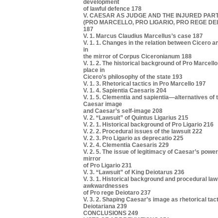
development
of lawful defence 178
V. CAESAR AS JUDGE AND THE INJURED PAR
(PRO MARCELLO, PRO LIGARIO, PRO REGE DE
187
V. 1. Marcus Claudius Marcellus’s case 187
V. 1. 1. Changes in the relation between Cicero 
in
the mirror of Corpus Ciceronianum 188
V. 1. 2. The historical background of Pro Marcello
place in
Cicero’s philosophy of the state 193
V. 1. 3. Rhetorical tactics in Pro Marcello 197
V. 1. 4. Sapientia Caesaris 204
V. 1. 5. Clementia and sapientia—alternatives of 
Caesar image
and Caesar’s self-image 208
V. 2. “Lawsuit” of Quintus Ligarius 215
V. 2. 1. Historical background of Pro Ligario 216
V. 2. 2. Procedural issues of the lawsuit 222
V. 2. 3. Pro Ligario as deprecatio 225
V. 2. 4. Clementia Caesaris 229
V. 2. 5. The issue of legitimacy of Caesar’s power
mirror
of Pro Ligario 231
V. 3. “Lawsuit” of King Deiotarus 236
V. 3. 1. Historical background and procedural law
awkwardnesses
of Pro rege Deiotaro 237
V. 3. 2. Shaping Caesar’s image as rhetorical tact
Deiotariana 239
CONCLUSIONS 249