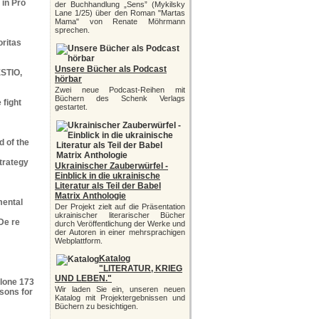
y in Pro
der Buchhandlung „Sens” (Mykilsky
Lane 1/25) über den Roman "Martas
Mama" von Renate Möhrmann
sprechen.
oritas
Unsere Bücher als Podcast
STIO,
hörbar
Zwei neue Podcast-Reihen mit
Büchern des Schenk Verlags
 fight
gestartet.
d of the
strategy
Ukrainischer Zauberwürfel -
Einblick in die ukrainische
Literatur als Teil der Babel
Matrix Anthologie
mental
Der Projekt zielt auf die Präsentation
ukrainischer literarischer Bücher
 De re
durch Veröffentlichung der Werke und
der Autoren in einer mehrsprachigen
Webplattform.
Katalog
"LITERATUR, KRIEG
UND LEBEN."
Milone 173
Wir laden Sie ein, unseren neuen
asons for
Katalog mit Projektergebnissen und
Büchern zu besichtigen.