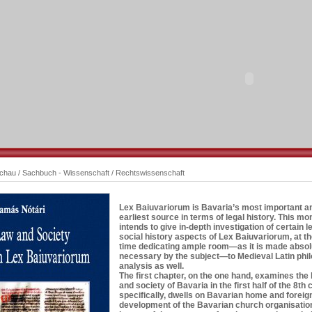
schau
/
Sachbuch - Wissenschaft
/
Rechtswissenschaft
Lex Baiuvariorum is Bavaria’s most important a
earliest source in terms of legal history. This m
intends to give in-depth investigation of certain l
social history aspects of Lex Baiuvariorum, at 
time dedicating ample room—as it is made absol
necessary by the subject—to Medieval Latin phil
analysis as well.
The first chapter, on the one hand, examines the 
and society of Bavaria in the first half of the 8th 
specifically, dwells on Bavarian home and foreign
development of the Bavarian church organisation