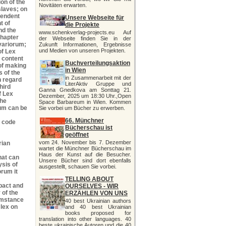
ion of the
Novitäten erwarten.
slaves; on
pendent
Unsere Webseite für
t of
die Projekte
and the
www.schenkverlag-projects.eu Auf
chapter
der Webseite finden Sie in der
uvariorum;
Zukunft Informationen, Ergebnisse
und Medien von unseren Projekten.
of Lex
 content
Buchverteilungsaktion
 of making
in Wien
s of the
in Zusammenarbeit mit der
h regard
LiterAktiv Gruppe und
hird
Ganna Gnedkova am Sonttag 21.
f Lex
Dezember, 2025 um 18:30 Uhr.,Open
the
Space Barbareum in Wien. Kommen
um can be
Sie vorbei um Bücher zu erwerben.
66. Münchner
e code
Bücherschau ist
geöffnet
vom 24. November bis 7. Dezember
rian
wartet die Münchner Bücherschau im
Haus der Kunst auf die Besucher.
hat can
Unsere Bücher sind dort ebenfalls
ysis of
ausgestellt, schauen Sie vorbei.
orum it
TELLING ABOUT
mpact and
OURSELVES - WIR
 of the
ERZÄHLEN VON UNS
umstance
40 best Ukrainian authors
 lex on
and 40 best Ukrainian
books proposed for
translation into other languages. 40
beste ukrainische Autoren und die 40