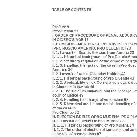
TABLE OF CONTENTS
Preface 9
Introduction 13
I. ORDER OF PROCEDURE OF PENAL ADJUDIC
IN CICERO’S AGE 17
II. HOMICIDE—MURDER OF RELATIVES, POISO
(PRO ROSCIO AMERINO, PRO CLUENTIO) 23
II. 1. Lawsuit of Sextus Roscius from Ameria 23
II. 1. 1. Historical background of Pro Roscio Ame
II. 1. 2. Statutory regulation of the crime of par(r)
II. 1. 3. Handling the facts of the case in Pro Rosc
Amerino 30
II. 2. Lawsuit of Aulus Cluentius Habitus 42
II. 2. 1. Historical background of Pro Cluentio 43
II. 2. 2. Applicability of lex Cornelia de sicariis et
in Cluentius’s lawsuit 46
II. 2. 3. The iudicium Iunianum and the “charge” of
court of justice 49
II. 2. 4. Handling the charge of veneficium 68
II. 2. 5. Rhetorical tactics and double handling of 
of the case in
Pro Cluentio 72
III. ELECTION BRIBERY(PRO MURENA, PRO PLA
III. 1. Lawsuit of Lucius Licinius Murena 83
III. 1. 1. Historical background of Pro Murena 84
III. 1. 2. The order of election of consules and am
– the role of associations 87