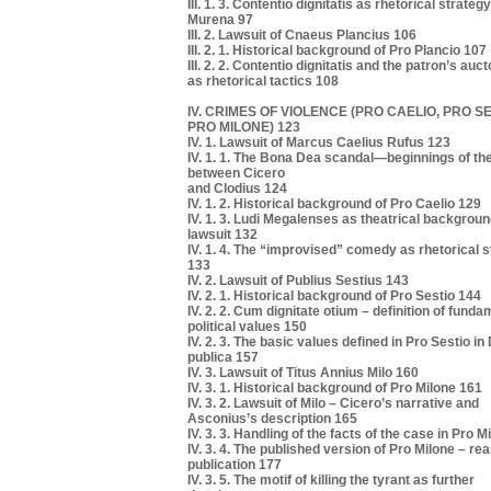
III. 1. 3. Contentio dignitatis as rhetorical strateg
Murena 97
III. 2. Lawsuit of Cnaeus Plancius 106
III. 2. 1. Historical background of Pro Plancio 107
III. 2. 2. Contentio dignitatis and the patron’s auct
as rhetorical tactics 108
IV. CRIMES OF VIOLENCE (PRO CAELIO, PRO SE
PRO MILONE) 123
IV. 1. Lawsuit of Marcus Caelius Rufus 123
IV. 1. 1. The Bona Dea scandal—beginnings of the
between Cicero
and Clodius 124
IV. 1. 2. Historical background of Pro Caelio 129
IV. 1. 3. Ludi Megalenses as theatrical backgroun
lawsuit 132
IV. 1. 4. The “improvised” comedy as rhetorical 
133
IV. 2. Lawsuit of Publius Sestius 143
IV. 2. 1. Historical background of Pro Sestio 144
IV. 2. 2. Cum dignitate otium – definition of funda
political values 150
IV. 2. 3. The basic values defined in Pro Sestio in
publica 157
IV. 3. Lawsuit of Titus Annius Milo 160
IV. 3. 1. Historical background of Pro Milone 161
IV. 3. 2. Lawsuit of Milo – Cicero’s narrative and
Asconius’s description 165
IV. 3. 3. Handling of the facts of the case in Pro 
IV. 3. 4. The published version of Pro Milone – re
publication 177
IV. 3. 5. The motif of killing the tyrant as further