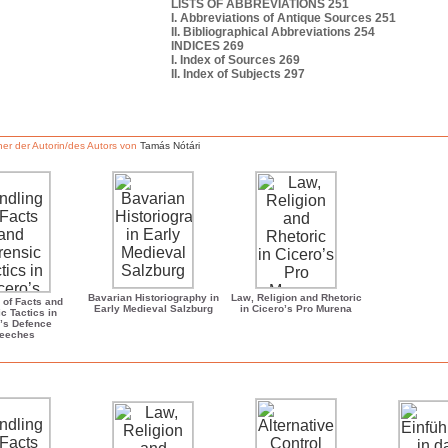
LISTS OF ABBREVIATIONS 251
I. Abbreviations of Antique Sources 251
II. Bibliographical Abbreviations 254
INDICES 269
I. Index of Sources 269
II. Index of Subjects 297
er der Autorin/des Autors von
Tamás Nótári
Bavarian Historiography in
Law, Religion and Rhetoric
 of Facts and
Early Medieval Salzburg
in Cicero’s Pro Murena
c Tactics in
’s Defence
eeches