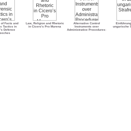
 of Facts and
Law, Religion and Rhetoric
Alternative Control
Einführung
c Tactics in
in Cicero’s Pro Murena
Instruments over
ungarische S
’s Defence
Administrative Procedures:
eeches