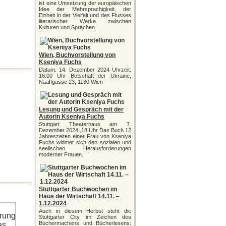
ist eine Umsetzung der europäischen
Idee der Mehrsprachigkeit, der
Einheit in der Vielfalt und des Flusses
literarischer Werke zwischen
Kulturen und Sprachen.
Wien, Buchvorstellung von
Kseniya Fuchs
Datum: 14. Dezember 2024 Uhrzeit:
16:00 Uhr Botschaft der Ukraine,
Naaffgasse 23, 1180 Wien
Lesung und Gespräch mit der
Autorin Kseniya Fuchs
Stuttgart Theaterhaus am 7.
Dezember 2024 ,18 Uhr Das Buch 12
Jahreszeiten einer Frau von Kseniya
Fuchs widmet sich den sozialen und
seelischen Herausforderungen
moderner Frauen.
Stuttgarter Buchwochen im
Haus der Wirtschaft 14.11. –
1.12.2024
Auch in diesem Herbst steht die
Stuttgarter City im Zeichen des
Büchermachens und Bücherlesens: