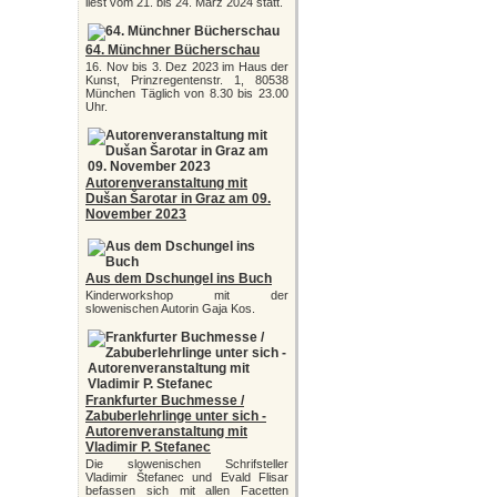
liest vom 21. bis 24. März 2024 statt.
64. Münchner Bücherschau
16. Nov bis 3. Dez 2023 im Haus der
Kunst, Prinzregentenstr. 1, 80538
München Täglich von 8.30 bis 23.00
Uhr.
Autorenveranstaltung mit
Dušan Šarotar in Graz am 09.
November 2023
Aus dem Dschungel ins Buch
Kinderworkshop mit der
slowenischen Autorin Gaja Kos.
Frankfurter Buchmesse /
Zabuberlehrlinge unter sich -
Autorenveranstaltung mit
Vladimir P. Stefanec
Die slowenischen Schrifsteller
Vladimir Štefanec und Evald Flisar
befassen sich mit allen Facetten