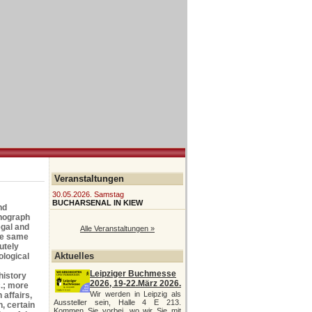
Veranstaltungen
30.05.2026. Samstag
BUCHARSENAL IN KIEW
nd
onograph
egal and
Alle Veranstaltungen »
the same
utely
Aktuelles
ological
Leipziger Buchmesse
history
2026, 19-22.März 2026.
c.; more
Wir werden in Leipzig als
 affairs,
Aussteller sein, Halle 4 E 213.
, certain
Kommen Sie vorbei, wo wir Sie mit