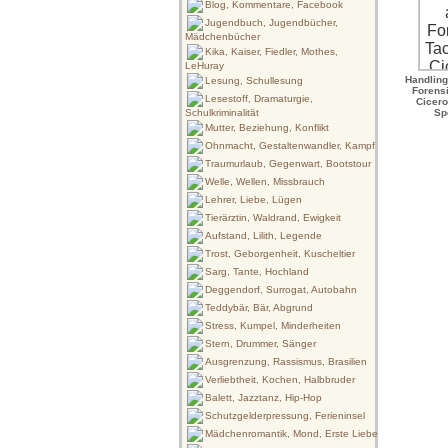
Blog, Kommentare, Facebook
Jugendbuch, Jugendbücher,
Mädchenbücher
Kika, Kaiser, Fiedler, Mothes,
LeHuray
Handling
Lesung, Schullesung
Forensi
Lesestoff, Dramaturgie,
Cicero
Schulkriminalität
Sp
Mutter, Beziehung, Konflikt
Ohnmacht, Gestaltenwandler, Kampf
Traumurlaub, Gegenwart, Bootstour
Welle, Wellen, Missbrauch
Lehrer, Liebe, Lügen
Tierärztin, Waldrand, Ewigkeit
Aufstand, Lilith, Legende
Trost, Geborgenheit, Kuscheltier
Sarg, Tante, Hochland
Deggendorf, Surrogat, Autobahn
Teddybär, Bär, Abgrund
Stress, Kumpel, Minderheiten
Stern, Drummer, Sänger
Ausgrenzung, Rassismus, Brasilien
Verliebtheit, Kochen, Halbbruder
Balett, Jazztanz, Hip-Hop
Schutzgelderpressung, Ferieninsel
Mädchenromantik, Mond, Erste Liebe