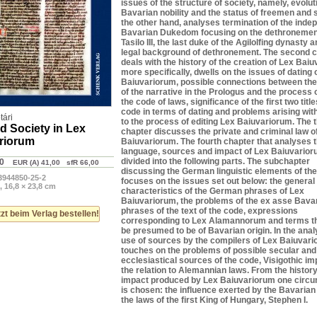
issues of the structure of society, namely, evolut
Bavarian nobility and the status of freemen and 
the other hand, analyses termination of the inde
Bavarian Dukedom focusing on the dethronemen
Tasilo III, the last duke of the Agilolfing dynasty 
legal background of dethronement. The second 
deals with the history of the creation of Lex Bai
more specifically, dwells on the issues of dating 
Baiuvariorum, possible connections between the
of the narrative in the Prologus and the process
the code of laws, significance of the first two title
code in terms of dating and problems arising wit
ári
to the process of editing Lex Baiuvariorum. The t
d Society in Lex
chapter discusses the private and criminal law o
riorum
Baiuvariorum. The fourth chapter that analyses 
language, sources and impact of Lex Baiuvarior
divided into the following parts. The subchapter
0
EUR (A) 41,00 sfR 66,00
discussing the German linguistic elements of th
3944850-25-2
focuses on the issues set out below: the general
, 16,8 × 23,8 cm
characteristics of the German phrases of Lex
Baiuvariorum, the problems of the ex asse Bava
phrases of the text of the code, expressions
zt beim Verlag bestellen!
corresponding to Lex Alamannorum and terms t
be presumed to be of Bavarian origin. In the anal
use of sources by the compilers of Lex Baiuvari
touches on the problems of possible secular and
ecclesiastical sources of the code, Visigothic i
the relation to Alemannian laws. From the history
impact produced by Lex Baiuvariorum one circ
is chosen: the influence exerted by the Bavarian
the laws of the first King of Hungary, Stephen I.