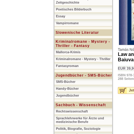
Zeitgeschichte
Poetisches Bilderbuch
Essay
Vampirromane
Slowenische Literatur
Kriminalromane - Mystery -
Thriller - Fantasy
Tamás Nót
Mallorca-Krimis
Law an
Kriminalromane - Mystery - Thriller
Baiuva
Fantasyroman
EUR 39,9
Jugendbücher - SMS-Bücher
ISBN 978-
288 Seiten
SMS-Bücher
Handy-Bücher
Jet
Jugendbücher
Sachbuch - Wissenschaft
Rechtswissenschaft
Sprachlehrwerke für Ärzte und
medizinische Berufe
Politik, Biografie, Soziologie