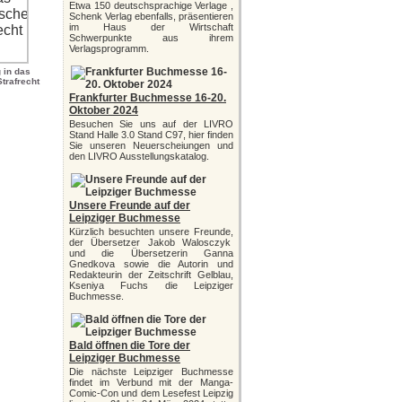
Etwa 150 deutschsprachige Verlage ,
Schenk Verlag ebenfalls, präsentieren
im Haus der Wirtschaft
Schwerpunkte aus ihrem
Verlagsprogramm.
 in das
trafrecht
Frankfurter Buchmesse 16-20.
Oktober 2024
Besuchen Sie uns auf der LIVRO
Stand Halle 3.0 Stand C97, hier finden
Sie unseren Neuerscheiungen und
den LIVRO Ausstellungskatalog.
Unsere Freunde auf der
Leipziger Buchmesse
Kürzlich besuchten unsere Freunde,
der Übersetzer Jakob Walosczyk
und die Übersetzerin Ganna
Gnedkova sowie die Autorin und
Redakteurin der Zeitschrift Gelblau,
Kseniya Fuchs die Leipziger
Buchmesse.
Bald öffnen die Tore der
Leipziger Buchmesse
Die nächste Leipziger Buchmesse
findet im Verbund mit der Manga-
Comic-Con und dem Lesefest Leipzig