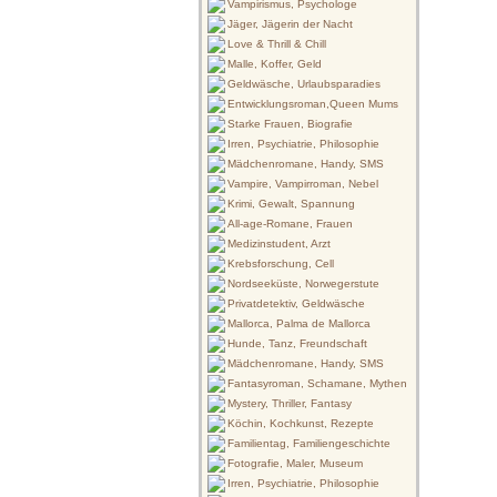
Vampirismus, Psychologe
Jäger, Jägerin der Nacht
Love & Thrill & Chill
Malle, Koffer, Geld
Geldwäsche, Urlaubsparadies
Entwicklungsroman,Queen Mums
Starke Frauen, Biografie
Irren, Psychiatrie, Philosophie
Mädchenromane, Handy, SMS
Vampire, Vampirroman, Nebel
Krimi, Gewalt, Spannung
All-age-Romane, Frauen
Medizinstudent, Arzt
Krebsforschung, Cell
Nordseeküste, Norwegerstute
Privatdetektiv, Geldwäsche
Mallorca, Palma de Mallorca
Hunde, Tanz, Freundschaft
Mädchenromane, Handy, SMS
Fantasyroman, Schamane, Mythen
Mystery, Thriller, Fantasy
Köchin, Kochkunst, Rezepte
Familientag, Familiengeschichte
Fotografie, Maler, Museum
Irren, Psychiatrie, Philosophie