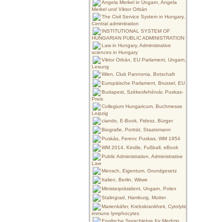
Angela Merkel in Ungarn, Angela
Merkel und Viktor Orbán
The Civil Service System in Hungary,
Central adminitration
INSTITUTIONAL SYSTEM OF
HUNGARIAN PUBLIC ADMINISTRATION
Law in Hungary, Administrative
sciences in Hungary
Viktor Orbán, EU Parlament, Ungarn,
Lesung
Wien, Club Pannonia, Botschaft
Europäische Parlament, Brussel, EU
Budapest, Székesfehérvár, Puskas-
Preis
Collegium Hungaricum, Buchmesse
Leipzig
ciando, E-Book, Fidesz, Bürger
Biografie, Porträt, Staatsmann
Puskás, Ferenc Puskas, WM 1954
WM 2014, Kindle, Fußball, eBook
Public Administration, Administrative
Law
Mensch, Eigentum, Grundgesetz
Italien, Berlin, Witwe
Ministerpräsident, Ungarn, Polen
Stalingrad, Hamburg, Mutter
Marienkäfer, Krebskrankheit, Cytolytic
immune lymphocytes
Englische Sprachlehre für Medizin,