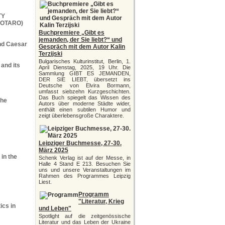
TY
IOTARO)
Buchpremiere „Gibt es
jemanden, der Sie liebt?“ und
and Caesar
Gespräch mit dem Autor Kalin
Terzijski
Bulgarisches Kulturinstitut, Berlin, 1.
 and its
April Dienstag, 2025, 19 Uhr. Die
Sammlung GIBT ES JEMANDEN,
DER SIE LIEBT, übersetzt ins
Deutsche von Elvira Bormann,
umfasst siebzehn Kurzgeschichten.
Das Buch spiegelt das Wissen des
the
Autors über moderne Städte wider,
enthält einen subtilen Humor und
zeigt überlebensgroße Charaktere.
Leipziger Buchmesse, 27-30.
März 2025
 in the
Schenk Verlag ist auf der Messe, in
Halle 4 Stand E 213. Besuchen Sie
uns und unsere Veranstaltungen im
Rahmen des Programmes Leipzig
Liest.
Programm
"Literatur, Krieg
ics in
und Leben"
Spotlight auf die zeitgenössische
Literatur und das Leben der Ukraine