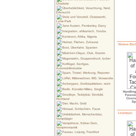
Charlotte
Überheblichkeit, Verachtung, Neid,
Eifersucht
Stolz und Vorurteil, Chatsworth,
Lyme-Park
Jane Austen, Pemberley, Darcy
Integration, afrikanisch, Yoruba
Kontinent, Afrika, Nigeria
Heimat, Fliehen, Zuhause
Weitere Büch
Boot, Überfahrt, Spanien
Mädchen-Clique, Club, Gramm
Magerwahn, Gruppendruck, locker
Kotflügel, Senfgas,
Automobilindustrie
Spam, Trottel, Werbung, Reporter
Löffel, Mitbewohner, WG, Verwandte
Archetypen, Großstadtleben, reich
Berlin, Künstler-Milieu, Single
Handling
Goodbye, Teddybär, Sinnbild,
Forensi
Cicero
Hochland
Sp
Gier, Macht, Geld
Hörsaal, Schlachten, Faust
Lesetipps:
Unibibliothek, Menschenblut,
Vampirjäger
Vampirhexe, Kölner Dom,
Vampirromantik
Passau. Leipzig, Frankfurt