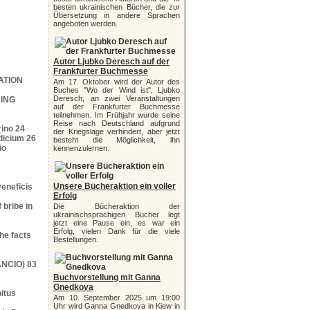
besten ukrainischen Bücher, die zur
Übersetzung in andere Sprachen
angeboten werden.
Autor Ljubko Deresch auf der
Frankfurter Buchmesse
ATION
Am 17. Oktober wird der Autor des
Buches "Wo der Wind ist", Ljubko
Deresch, an zwei Veranstaltungen
NING
auf der Frankfurter Buchmesse
teilnehmen. Im Frühjahr wurde seine
Reise nach Deutschland aufgrund
rino 24
der Kriegslage verhindert, aber jetzt
idicium 26
besteht die Möglichkeit, ihn
io
kennenzulernen.
Unsere Bücheraktion ein voller
 veneficis
Erfolg
 bribe in
Die Bücheraktion der
ukrainischsprachigen Bücher legt
jetzt eine Pause ein, es war ein
Erfolg, vielen Dank für die viele
the facts
Bestellungen.
NCIO) 83
Buchvorstellung mit Ganna
Gnedkova
bitus
Am 10. September 2025 um 19:00
Uhr wird Ganna Gnedkova in Kiew in