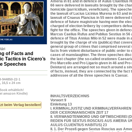
Ameria in 81 and in defence of Aulus Cluentius H
66 were delivered in lawsuits brought by the cha
homicide (parricidium, veneficium). The speeches
the lawsuit of Lucius Licinius Murena in 63 and in
lawsuit of Cnaeus Plancius in 55 were delivered 
defence of future magistrate having won the elec
charged of election bribery by competitors defea
fight for the office. The speeches given in defenc
Marcus Caelius Rufus and Publius Sestius in 56 
defence of Titus Annius Milo in 52 were made in a
brought by the charge of vis (publica) that cover
general group of crimes that comprised several s
ári
facts from violent disturbance of public order to 
ng of Facts and
cases of manslaughter. The three speeches disc
c Tactics in Cicero’s
the last chapter (the so-called orationes Caesaria
Pro Marcello and Pro Ligario given in 46 and Pro
e Speeches
Deiotaro) are arranged not so much around a sin
of facts, instead, they are connected by the fact 
addressee of all the three speeches is Caesar.
3-944850-22-1
, 16,5 x 24 cm
Book erhältlich!
bei amazon Kindle)
INHALTSVERZEICHNIS
Vorwort 9
Einleitung 13
zt beim Verlag bestellen!
I. KRIMINALJUSTIZ UND KRIMINALVERFAHREN
DER CICERONIANISCHEN ZEIT 17
II. VERWANDTENMORD UND GIFTMISCHEREI (D
REDEN FÜR SEXTUS ROSCIUS AUS AMERIA U
AULUS CLUENTIUS HABITUS) 23
II. 1. Der Prozeß gegen Sextus Roscius aus Amer