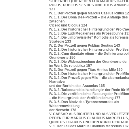
SICHERHEIT (DIE REDEN FÜR MARCUS CAELI
RUFUS, PUBLIUS SESTIUS UND TITUS ANNIUS 
123
IV. 1. Der Prozeß gegen Marcus Caelius Rufus 1
IV. 1. 1. Der Bona Dea-Prozeß – Die Anfänge de
zwischen
Cicero und Clodius 124
IV. 1. 2. Der historischer Hintergrund der Pro Cae
IV. 1. 3. Die Ludi Megalenses als Prozeßbühne 13
IV. 1. 4. Die „improvisierte“ Komödie als forensi
Strategie 133
IV. 2. Der Prozeß gegen Publius Sestius 143
IV. 2. 1. Der historischer Hintergrund der Pro Ses
IV. 2. 2. Cum dignitate otium – die Definierung pol
Grundwerte 150
IV. 2. 3. Die Widerspiegelung der Grundwerte der
im Werk De re publica 157
IV. 3. Der Prozeß gegen Titus Annius Milo 160
IV. 3. 1. Der historischer Hintergrund der Pro Mil
IV. 3. 2. Der Prozeß gegen Milo – die ciceroniani
Narrative
und der Bericht des Asconius 165
IV. 3. 3. Tatbestandsbehandlung in der Rede für M
IV. 3. 4. Die veröffentlichte Fassung der Pro Milo
– die Hintergründe der Veröffentlichung 177
IV. 3. 5. Das Motiv des Tyrannenmordes als
Weiterentwicklung
der Notwehr 178
V. CAESAR ALS RICHTER UND ALS VERLETZTE
REDEN FÜR MARCUS CLAUDIUS MARCELLUS,
QUINTUS LIGARIUS UND DEN KÖNIG DEIOTARU
V. 1. Der Fall des Marcus Claudius Marcellus 187