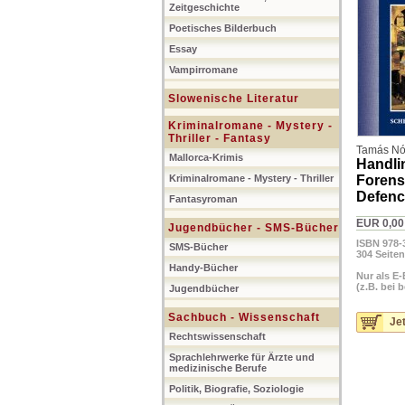
Zeitgeschichte
Poetisches Bilderbuch
Essay
Vampirromane
Slowenische Literatur
Kriminalromane - Mystery -
Thriller - Fantasy
Tamás Nót
Mallorca-Krimis
Handli
Kriminalromane - Mystery - Thriller
Forensi
Defenc
Fantasyroman
EUR 0,00
Jugendbücher - SMS-Bücher
ISBN 978-
SMS-Bücher
304 Seiten
Handy-Bücher
Nur als E-
(z.B. bei 
Jugendbücher
Sachbuch - Wissenschaft
Jet
Rechtswissenschaft
Sprachlehrwerke für Ärzte und
medizinische Berufe
Politik, Biografie, Soziologie