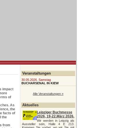
Veranstaltungen
30.05.2026. Samstag
BUCHARSENAL IN KIEW
s impact
 more
Alle Veranstaltungen »
erms of
Aktuelles
eeches. As
fence, the
Leipziger Buchmesse
 facts of
2026, 19-22.März 2026.
d the
Wir werden in Leipzig als
Aussteller sein, Halle 4 E 213.
s from
Kommen Sie vorbei, wo wir Sie mit