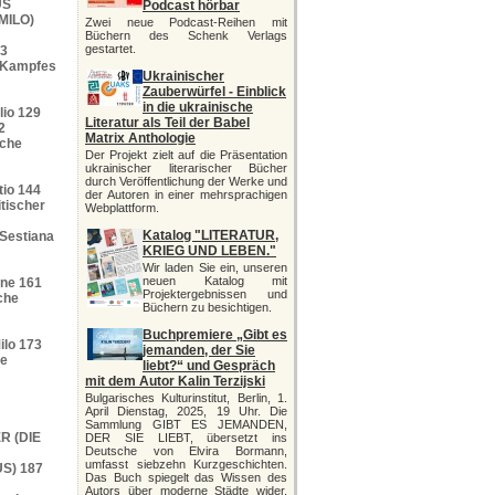
US
Podcast hörbar
MILO)
Zwei neue Podcast-Reihen mit
Büchern des Schenk Verlags
gestartet.
23
s Kampfes
Ukrainischer
Zauberwürfel - Einblick
in die ukrainische
lio 129
Literatur als Teil der Babel
2
Matrix Anthologie
sche
Der Projekt zielt auf die Präsentation
ukrainischer literarischer Bücher
durch Veröffentlichung der Werke und
tio 144
der Autoren in einer mehrsprachigen
itischer
Webplattform.
Katalog "LITERATUR,
 Sestiana
KRIEG UND LEBEN."
Wir laden Sie ein, unseren
neuen Katalog mit
one 161
Projektergebnissen und
sche
Büchern zu besichtigen.
Buchpremiere „Gibt es
ilo 173
jemanden, der Sie
ne
liebt?“ und Gespräch
mit dem Autor Kalin Terzijski
Bulgarisches Kulturinstitut, Berlin, 1.
April Dienstag, 2025, 19 Uhr. Die
Sammlung GIBT ES JEMANDEN,
R (DIE
DER SIE LIEBT, übersetzt ins
Deutsche von Elvira Bormann,
umfasst siebzehn Kurzgeschichten.
S) 187
Das Buch spiegelt das Wissen des
Autors über moderne Städte wider,