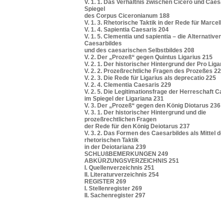
V. 1. 1. Das Verhältnis zwischen Cicero und Caes
Spiegel
des Corpus Ciceronianum 188
V. 1. 3. Rhetorische Taktik in der Rede für Marce
V. 1. 4. Sapientia Caesaris 204
V. 1. 5. Clementia und sapientia – die Alternative
Caesarbildes
und des caesarischen Selbstbildes 208
V. 2. Der „Prozeß“ gegen Quintus Ligarius 215
V. 2. 1. Der historischer Hintergrund der Pro Liga
V. 2. 2. Prozeßrechtliche Fragen des Prozeßes 2
V. 2. 3. Die Rede für Ligarius als deprecatio 225
V. 2. 4. Clementia Caesaris 229
V. 2. 5. Die Legitimationsfrage der Herreschaft 
im Spiegel der Ligariana 231
V. 3. Der „Prozeß“ gegen den König Diotarus 236
V. 3. 1. Der historischer Hintergrund und die
prozeßrechtlichen Fragen
der Rede für den König Deiotarus 237
V. 3. 2. Das Formen des Caesarbildes als Mittel d
rhetorischen Taktik
in der Deiotariana 239
SCHLUßBEMERKUNGEN 249
ABKÜRZUNGSVERZEICHNIS 251
I. Quellenverzeichnis 251
II. Literaturverzeichnis 254
REGISTER 269
I. Stellenregister 269
II. Sachenregister 297