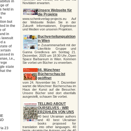
abitus in
Novitäten erwarten.
rge of
 held in
Unsere Webseite für
 the
die Projekte
in
www.schenkverlag-projects.eu Auf
tion but
der Webseite finden Sie in der
ted in the
Zukunft Informationen, Ergebnisse
und Medien von unseren Projekten.
e of
and in
Buchverteilungsaktion
 lawsuit
in Wien
ed a
in Zusammenarbeit mit der
tate of
LiterAktiv Gruppe und
certain
Ganna Gnedkova am Sonttag 21.
ussed in
Dezember, 2025 um 18:30 Uhr.,Open
nae, i.e.,
Space Barbareum in Wien. Kommen
 rege
Sie vorbei um Bücher zu erwerben.
gle state
66. Münchner
that the
Bücherschau ist
geöffnet
vom 24. November bis 7. Dezember
wartet die Münchner Bücherschau im
Haus der Kunst auf die Besucher.
Unsere Bücher sind dort ebenfalls
ausgestellt, schauen Sie vorbei.
TELLING ABOUT
OURSELVES - WIR
ERZÄHLEN VON UNS
IE
40 best Ukrainian authors
ND
and 40 best Ukrainian
books proposed for
translation into other languages. 40
ia 23
beste ukrainische Autoren und die 40