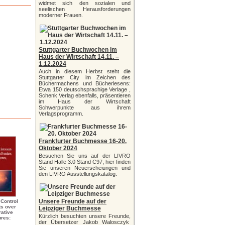
widmet sich den sozialen und
seelischen Herausforderungen
moderner Frauen.
Stuttgarter Buchwochen im
Haus der Wirtschaft 14.11. –
1.12.2024
Auch in diesem Herbst steht die
Stuttgarter City im Zeichen des
Büchermachens und Bücherlesens:
Etwa 150 deutschsprachige Verlage ,
Schenk Verlag ebenfalls, präsentieren
im Haus der Wirtschaft
Schwerpunkte aus ihrem
Verlagsprogramm.
Frankfurter Buchmesse 16-20.
Oktober 2024
Besuchen Sie uns auf der LIVRO
Stand Halle 3.0 Stand C97, hier finden
Sie unseren Neuerscheiungen und
den LIVRO Ausstellungskatalog.
Unsere Freunde auf der
 Control
ts over
Leipziger Buchmesse
rative
Kürzlich besuchten unsere Freunde,
res:
der Übersetzer Jakob Walosczyk