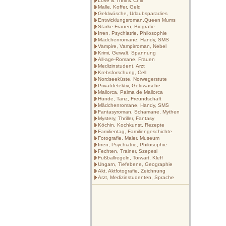
Love & Thrill & Chill
Malle, Koffer, Geld
Geldwäsche, Urlaubsparadies
Entwicklungsroman,Queen Mums
Starke Frauen, Biografie
Irren, Psychiatrie, Philosophie
Mädchenromane, Handy, SMS
Vampire, Vampirroman, Nebel
Krimi, Gewalt, Spannung
All-age-Romane, Frauen
Medizinstudent, Arzt
Krebsforschung, Cell
Nordseeküste, Norwegerstute
Privatdetektiv, Geldwäsche
Mallorca, Palma de Mallorca
Hunde, Tanz, Freundschaft
Mädchenromane, Handy, SMS
Fantasyroman, Schamane, Mythen
Mystery, Thriller, Fantasy
Köchin, Kochkunst, Rezepte
Familientag, Familiengeschichte
Fotografie, Maler, Museum
Irren, Psychiatrie, Philosophie
Fechten, Trainer, Szepesi
Fußballregeln, Torwart, Kleff
Ungarn, Tiefebene, Geographie
Akt, Aktfotografie, Zeichnung
Arzt, Medizinstudenten, Sprache