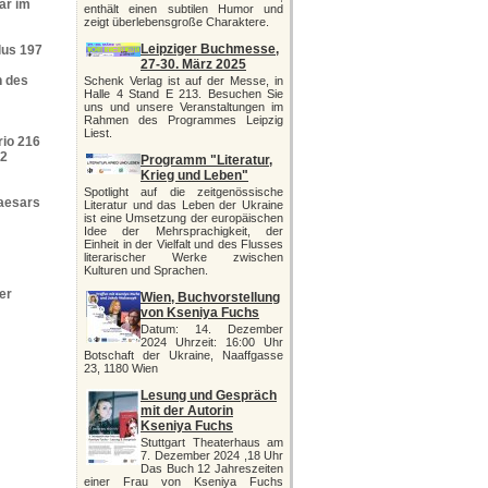
ar im
enthält einen subtilen Humor und
zeigt überlebensgroße Charaktere.
Leipziger Buchmesse,
llus 197
27-30. März 2025
n des
Schenk Verlag ist auf der Messe, in
Halle 4 Stand E 213. Besuchen Sie
uns und unsere Veranstaltungen im
Rahmen des Programmes Leipzig
Liest.
rio 216
22
Programm "Literatur,
Krieg und Leben"
Spotlight auf die zeitgenössische
Caesars
Literatur und das Leben der Ukraine
ist eine Umsetzung der europäischen
Idee der Mehrsprachigkeit, der
Einheit in der Vielfalt und des Flusses
literarischer Werke zwischen
Kulturen und Sprachen.
er
Wien, Buchvorstellung
von Kseniya Fuchs
Datum: 14. Dezember
2024 Uhrzeit: 16:00 Uhr
Botschaft der Ukraine, Naaffgasse
23, 1180 Wien
Lesung und Gespräch
mit der Autorin
Kseniya Fuchs
Stuttgart Theaterhaus am
7. Dezember 2024 ,18 Uhr
Das Buch 12 Jahreszeiten
einer Frau von Kseniya Fuchs