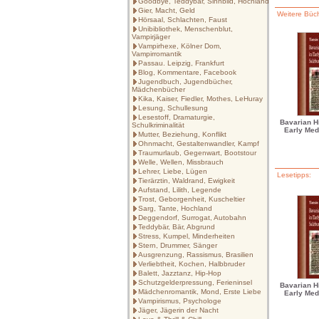
Goodbye, Teddybär, Sinnbild, Hochland
Gier, Macht, Geld
Weitere Büch
Hörsaal, Schlachten, Faust
Unibibliothek, Menschenblut,
Vampirjäger
Vampirhexe, Kölner Dom,
Vampirromantik
Passau. Leipzig, Frankfurt
Blog, Kommentare, Facebook
Jugendbuch, Jugendbücher,
Mädchenbücher
Kika, Kaiser, Fiedler, Mothes, LeHuray
Lesung, Schullesung
Lesestoff, Dramaturgie,
Bavarian Hi
Schulkriminalität
Early Med
Mutter, Beziehung, Konflikt
Ohnmacht, Gestaltenwandler, Kampf
Traumurlaub, Gegenwart, Bootstour
Welle, Wellen, Missbrauch
Lehrer, Liebe, Lügen
Lesetipps:
Tierärztin, Waldrand, Ewigkeit
Aufstand, Lilith, Legende
Trost, Geborgenheit, Kuscheltier
Sarg, Tante, Hochland
Deggendorf, Surrogat, Autobahn
Teddybär, Bär, Abgrund
Stress, Kumpel, Minderheiten
Stern, Drummer, Sänger
Ausgrenzung, Rassismus, Brasilien
Verliebtheit, Kochen, Halbbruder
Balett, Jazztanz, Hip-Hop
Schutzgelderpressung, Ferieninsel
Bavarian Hi
Mädchenromantik, Mond, Erste Liebe
Early Med
Vampirismus, Psychologe
Jäger, Jägerin der Nacht