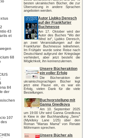
cio
besten ukrainischen Bücher, die zur
Übersetzung in andere Sprachen
angeboten werden.
Autor Ljubko Deresch
extus
auf der Frankfurter
Buchmesse
42
ntio 43
Am 17. Oktober wird der
Autor des Buches "Wo der
ariis et
Wind ist", Ljubko Deresch,
an zwei Veranstaltungen auf der
Frankfurter Buchmesse teilnehmen.
“ wegen
Im Frühjahr wurde seine Reise nach
Deutschland aufgrund der Kriegslage
icium 68
verhindert, aber jetzt besteht die
Möglichkeit, ihn kennenzulernen.
e
Unsere Bücheraktion
ein voller Erfolg
CIUS
Die Bücheraktion der
3
ukrainischsprachigen Bücher legt
4
jetzt eine Pause ein, es war ein
rena 84
Erfolg, vielen Dank für die viele
le der
Bestellungen.
Buchvorstellung mit
rensischen
Ganna Gnedkova
Am 10. September 2025
um 19:00 Uhr wird Ganna Gnedkova
in Kiew in der Buchhandlung „Sens”
ncio 107
(Mykilsky Lane 1/25) über den
s des
Roman "Martas Mama" von Renate
Möhrmann sprechen.
ICHEN
Unsere Bücher als