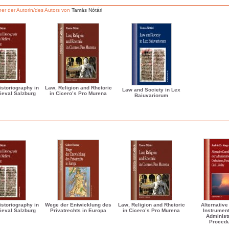
er der Autorin/des Autors von
Tamás Nótári
storiography in
Law, Religion and Rhetoric
Law and Society in Lex
ieval Salzburg
in Cicero’s Pro Murena
Baiuvariorum
storiography in
Wege der Entwicklung des
Law, Religion and Rhetoric
Alternative
ieval Salzburg
Privatrechts in Europa
in Cicero’s Pro Murena
Instrumen
Administ
Procedu