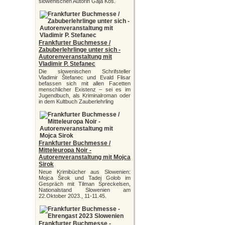
slowenischen Autorin Gaja Kos.
Frankfurter Buchmesse /
Zabuberlehrlinge unter sich -
Autorenveranstaltung mit
Vladimir P. Stefanec
Die slowenischen Schrifsteller
Vladimir Štefanec und Evald Flisar
befassen sich mit allen Facetten
menschlicher Existenz – sei es im
Jugendbuch, als Kriminalroman oder
in dem Kultbuch Zauberlehrling
Frankfurter Buchmesse /
Mitteleuropa Noir -
Autorenveranstaltung mit Mojca
Sirok
Neue Krimibücher aus Slowenien:
Mojca Širok und Tadej Golob im
Gespräch mit Tilman Spreckelsen,
Nationalstand Slowenien am
22.Oktober 2023., 11-11.45.
Frankfurter Buchmesse -