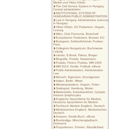
Merkel und Viktor Orbán
The Civil Service System in Hungary,
Central adminitration
INSTITUTIONAL SYSTEM OF
HUNGARIAN PUBLIC ADMINISTRATION
Law in Hungary, Administrative sciences
in Hungary
Viktor Orbán, EU Parlament, Ungarn,
Lesung
Wien, Club Pannonia, Botschaft
Europäische Parlament, Brussel, EU
Budapest, Székesfehérvár, Puskas-
Preis
Collegium Hungaricum, Buchmesse
Leipzig
ciando, E-Book, Fidesz, Bürger
Biografie, Porträt, Staatsmann
Puskás, Ferenc Puskas, WM 1954
WM 2014, Kindle, Fußball, eBook
Public Administration, Administrative
Law
Mensch, Eigentum, Grundgesetz
Italien, Berlin, Witwe
Ministerpräsident, Ungarn, Polen
Stalingrad, Hamburg, Mutter
Marienkäfer, Krebskrankheit, Cytolytic
immune lymphocytes
Englische Sprachlehre für Medizin,
Deutsche Sprachlehre für Medizin
Fachbuch Medizin Englisch, Deutsch
Medizinisches Englisch, Medizinisches
Deutsch
Amazon, Kindle-Buch, eBook
Bundesliga, Mönchengladbach,
Dortmund
Proportionen, Formen, Räumlichkeit