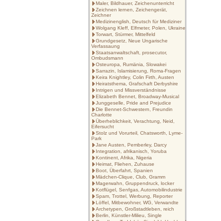
Maler, Bildhauer, Zeichenunterricht
Zeichnen lernen, Zeichengerät,
Zeichner
Medizinenglish, Deutsch für Mediziner
Wolgang Kleff, Elfmeter, Polen, Ukraine
Torwart, Stürmer, Mittelfeld
Grundgesetz, Neue Ungarische
Verfassaung
Staatsanwaltschaft, prosecutor,
Ombudsmann
Osteuropa, Rumänia, Slowakei
Sarrazin, Islamisierung, Roma-Fragen
Keira Knightley, Colin Firth, Austen
Heiratsthema, Grafschaft Derbyshire
Intrigen und Missverständnisse
Elizabeth Bennet, Broadway-Musical
Junggeselle, Pride and Prejudice
Die Bennet-Schwestern, Freundin
Charlotte
Überheblichkeit, Verachtung, Neid,
Eifersucht
Stolz und Vorurteil, Chatsworth, Lyme-
Park
Jane Austen, Pemberley, Darcy
Integration, afrikanisch, Yoruba
Kontinent, Afrika, Nigeria
Heimat, Fliehen, Zuhause
Boot, Überfahrt, Spanien
Mädchen-Clique, Club, Gramm
Magerwahn, Gruppendruck, locker
Kotflügel, Senfgas, Automobilindustrie
Spam, Trottel, Werbung, Reporter
Löffel, Mitbewohner, WG, Verwandte
Archetypen, Großstadtleben, reich
Berlin, Künstler-Milieu, Single