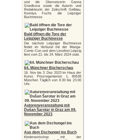
und die Übersetzerin Ganna
Gnedkova sowie die Autorin und
Redakteurin der Zeitschrift Gelblau,
Kseniya Fuchs die Leipziger
Buchmesse.
Bald öffnen die Tore der
Leipziger Buchmesse
Die nächste Leipziger Buchmesse
findet im Verbund mit der Manga-
Comic-Con und dem Lesefest Leipzig
liest vom 21. bis 24. März 2024 statt.
64. Münchner Bücherschau
16. Nov bis 3. Dez 2023 im Haus der
Kunst, Prinzregentenstr. 1, 80538
München Täglich von 8.30 bis 23.00
Uhr.
Autorenveranstaltung mit
Dušan Šarotar in Graz am 09.
November 2023
Aus dem Dschungel ins Buch
Kinderworkshop mit der