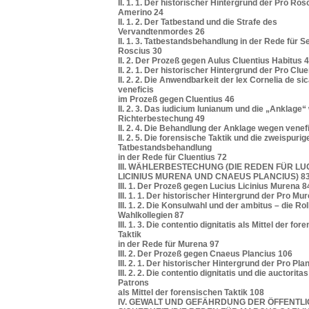
II. 1. 1. Der historischer Hintergrund der Pro Ros
Amerino 24
II. 1. 2. Der Tatbestand und die Strafe des
Vervandtenmordes 26
II. 1. 3. Tatbestandsbehandlung in der Rede für S
Roscius 30
II. 2. Der Prozeß gegen Aulus Cluentius Habitus 
II. 2. 1. Der historischer Hintergrund der Pro Clue
II. 2. 2. Die Anwendbarkeit der lex Cornelia de sic
veneficis
im Prozeß gegen Cluentius 46
II. 2. 3. Das iudicium Iunianum und die „Anklage
Richterbestechung 49
II. 2. 4. Die Behandlung der Anklage wegen venef
II. 2. 5. Die forensische Taktik und die zweispurig
Tatbestandsbehandlung
in der Rede für Cluentius 72
III. WÄHLERBESTECHUNG (DIE REDEN FÜR LU
LICINIUS MURENA UND CNAEUS PLANCIUS) 8
III. 1. Der Prozeß gegen Lucius Licinius Murena 8
III. 1. 1. Der historischer Hintergrund der Pro Mu
III. 1. 2. Die Konsulwahl und der ambitus – die Rol
Wahlkollegien 87
III. 1. 3. Die contentio dignitatis als Mittel der fo
Taktik
in der Rede für Murena 97
III. 2. Der Prozeß gegen Cnaeus Plancius 106
III. 2. 1. Der historischer Hintergrund der Pro Pla
III. 2. 2. Die contentio dignitatis und die auctorita
Patrons
als Mittel der forensischen Taktik 108
IV. GEWALT UND GEFÄHRDUNG DER ÖFFENTL