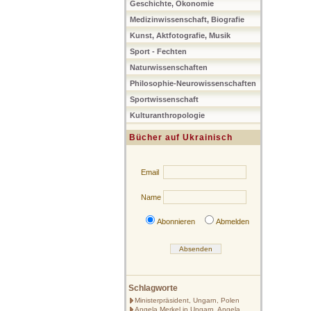
Geschichte, Ökonomie
Medizinwissenschaft, Biografie
Kunst, Aktfotografie, Musik
Sport - Fechten
Naturwissenschaften
Philosophie-Neurowissenschaften
Sportwissenschaft
Kulturanthropologie
Bücher auf Ukrainisch
Email
Name
Abonnieren
Abmelden
Schlagworte
Ministerpräsident, Ungarn, Polen
Angela Merkel in Ungarn, Angela