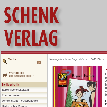
Suche
Katalog/Vorschau
/
Jugendbücher - SMS-Bücher
Warenkorb
L
Der Warenkorb ist leer
i
A
Belletristik
i
d
Europäische Literatur
w
f
Frauenromane
Unterhaltung - Fussballbuch
L
t
Historischer Roman,