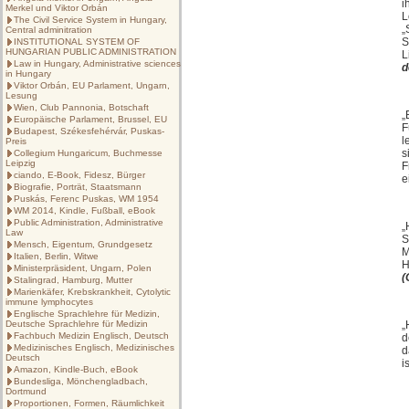
i
Merkel und Viktor Orbán
L
The Civil Service System in Hungary,
„
Central adminitration
S
INSTITUTIONAL SYSTEM OF
HUNGARIAN PUBLIC ADMINISTRATION
L
Law in Hungary, Administrative sciences
d
in Hungary
Viktor Orbán, EU Parlament, Ungarn,
Lesung
Wien, Club Pannonia, Botschaft
„
Europäische Parlament, Brussel, EU
F
Budapest, Székesfehérvár, Puskas-
l
Preis
s
Collegium Hungaricum, Buchmesse
Leipzig
F
ciando, E-Book, Fidesz, Bürger
e
Biografie, Porträt, Staatsmann
Puskás, Ferenc Puskas, WM 1954
WM 2014, Kindle, Fußball, eBook
Public Administration, Administrative
„
Law
S
Mensch, Eigentum, Grundgesetz
M
Italien, Berlin, Witwe
H
Ministerpräsident, Ungarn, Polen
(
Stalingrad, Hamburg, Mutter
Marienkäfer, Krebskrankheit, Cytolytic
immune lymphocytes
Englische Sprachlehre für Medizin,
Deutsche Sprachlehre für Medizin
„
Fachbuch Medizin Englisch, Deutsch
d
Medizinisches Englisch, Medizinisches
d
Deutsch
is
Amazon, Kindle-Buch, eBook
Bundesliga, Mönchengladbach,
Dortmund
Proportionen, Formen, Räumlichkeit