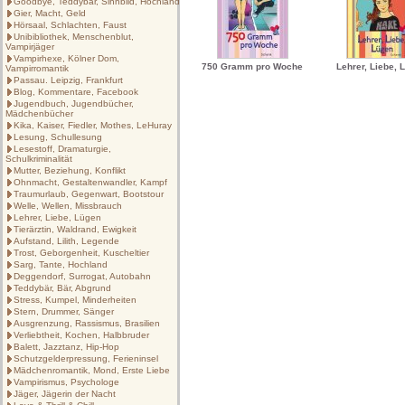
Goodbye, Teddybär, Sinnbild, Hochland
Gier, Macht, Geld
Hörsaal, Schlachten, Faust
Unibibliothek, Menschenblut,
Vampirjäger
Vampirhexe, Kölner Dom,
750 Gramm pro Woche
Lehrer, Liebe, 
Vampirromantik
Passau. Leipzig, Frankfurt
Blog, Kommentare, Facebook
Jugendbuch, Jugendbücher,
Mädchenbücher
Kika, Kaiser, Fiedler, Mothes, LeHuray
Lesung, Schullesung
Lesestoff, Dramaturgie,
Schulkriminalität
Mutter, Beziehung, Konflikt
Ohnmacht, Gestaltenwandler, Kampf
Traumurlaub, Gegenwart, Bootstour
Welle, Wellen, Missbrauch
Lehrer, Liebe, Lügen
Tierärztin, Waldrand, Ewigkeit
Aufstand, Lilith, Legende
Trost, Geborgenheit, Kuscheltier
Sarg, Tante, Hochland
Deggendorf, Surrogat, Autobahn
Teddybär, Bär, Abgrund
Stress, Kumpel, Minderheiten
Stern, Drummer, Sänger
Ausgrenzung, Rassismus, Brasilien
Verliebtheit, Kochen, Halbbruder
Balett, Jazztanz, Hip-Hop
Schutzgelderpressung, Ferieninsel
Mädchenromantik, Mond, Erste Liebe
Vampirismus, Psychologe
Jäger, Jägerin der Nacht