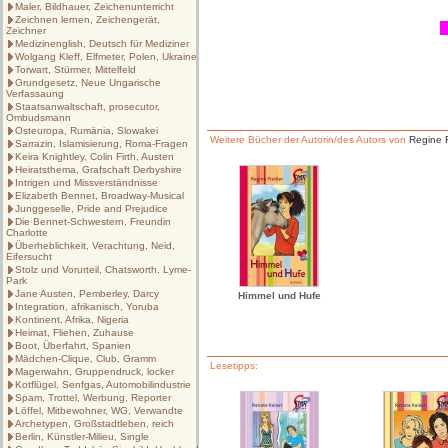
Maler, Bildhauer, Zeichenunterricht
Zeichnen lernen, Zeichengerät,
Zeichner
Medizinenglish, Deutsch für Mediziner
Wolgang Kleff, Elfmeter, Polen, Ukraine
Torwart, Stürmer, Mittelfeld
Grundgesetz, Neue Ungarische
Verfassaung
Staatsanwaltschaft, prosecutor,
Ombudsmann
Osteuropa, Rumänia, Slowakei
Weitere Bücher der Autorin/des Autors von
Regine F
Sarrazin, Islamisierung, Roma-Fragen
Keira Knightley, Colin Firth, Austen
Heiratsthema, Grafschaft Derbyshire
Intrigen und Missverständnisse
Elizabeth Bennet, Broadway-Musical
Junggeselle, Pride and Prejudice
Die Bennet-Schwestern, Freundin
Charlotte
Überheblichkeit, Verachtung, Neid,
Eifersucht
Stolz und Vorurteil, Chatsworth, Lyme-
Park
Jane Austen, Pemberley, Darcy
Himmel und Hufe
Integration, afrikanisch, Yoruba
Kontinent, Afrika, Nigeria
Heimat, Fliehen, Zuhause
Boot, Überfahrt, Spanien
Mädchen-Clique, Club, Gramm
Lesetipps:
Magerwahn, Gruppendruck, locker
Kotflügel, Senfgas, Automobilindustrie
Spam, Trottel, Werbung, Reporter
Löffel, Mitbewohner, WG, Verwandte
Archetypen, Großstadtleben, reich
Berlin, Künstler-Milieu, Single