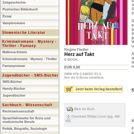
u
Zeitgeschichte
J
S
Poetisches Bilderbuch
m
Essay
D
Vampirromane
e
g
Slowenische Literatur
d
g
Kriminalromane - Mystery -
W
Thriller - Fantasy
u
Regine Fiedler
Mallorca-Krimis
Herz auf Takt
A
s
Kriminalromane - Mystery - Thriller
E-BOOK
l
Fantasyroman
n
EUR 0,00
ISBN 978-3-939337-51-5
Jugendbücher - SMS-Bücher
Nur als E-Book erhältlich.
SMS-Bücher
Handy-Bücher
Jetzt beim Verlag bestellen!
K
Jugendbücher
Sachbuch - Wissenschaft
Blick ins Buch
Rechtswissenschaft
Download 300dpi Cover (jpg, 468
Sprachlehrwerke für Ärzte und
B
KB)
medizinische Berufe
F
Politik, Biografie, Soziologie
i