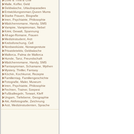
Love & Thrill & Chill
Malle, Koffer, Geld
Geldwäsche, Urlaubsparadies
Entwicklungsroman,Queen Mums
Starke Frauen, Biografie
Irren, Psychiatrie, Philosophie
Mädchenromane, Handy, SMS
Vampire, Vampirroman, Nebel
Krimi, Gewalt, Spannung
All-age-Romane, Frauen
Medizinstudent, Arzt
Krebsforschung, Cell
Nordseeküste, Norwegerstute
Privatdetektiv, Geldwäsche
Mallorca, Palma de Mallorca
Hunde, Tanz, Freundschaft
Mädchenromane, Handy, SMS
Fantasyroman, Schamane, Mythen
Mystery, Thriller, Fantasy
Köchin, Kochkunst, Rezepte
Familientag, Familiengeschichte
Fotografie, Maler, Museum
Irren, Psychiatrie, Philosophie
Fechten, Trainer, Szepesi
Fußballregeln, Torwart, Kleff
Ungarn, Tiefebene, Geographie
Akt, Aktfotografie, Zeichnung
Arzt, Medizinstudenten, Sprache