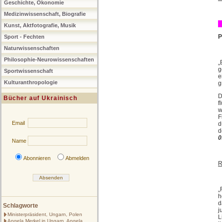
Geschichte, Ökonomie
Medizinwissenschaft, Biografie
Kunst, Aktfotografie, Musik
P
Sport - Fechten
Naturwissenschaften
Philosophie-Neurowissenschaften
„
g
Sportwissenschaft
e
Kulturanthropologie
g
D
Bücher auf Ukrainisch
f
w
F
Email
d
d
0
Name
Abonnieren
Abmelden
R
„
h
d
Schlagworte
j
Ministerpräsident, Ungarn, Polen
L
Angela Merkel in Ungarn, Angela