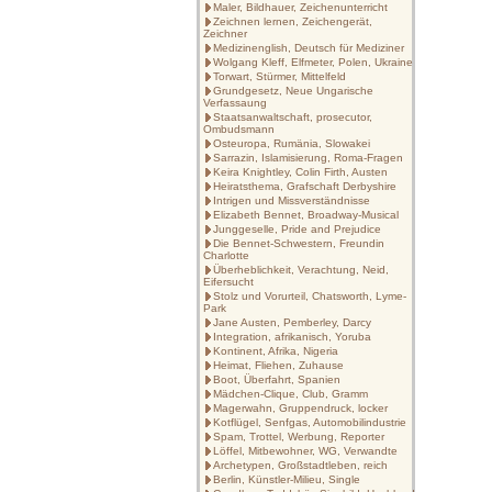
Maler, Bildhauer, Zeichenunterricht
Zeichnen lernen, Zeichengerät,
Zeichner
Medizinenglish, Deutsch für Mediziner
Wolgang Kleff, Elfmeter, Polen, Ukraine
Torwart, Stürmer, Mittelfeld
Grundgesetz, Neue Ungarische
Verfassaung
Staatsanwaltschaft, prosecutor,
Ombudsmann
Osteuropa, Rumänia, Slowakei
Sarrazin, Islamisierung, Roma-Fragen
Keira Knightley, Colin Firth, Austen
Heiratsthema, Grafschaft Derbyshire
Intrigen und Missverständnisse
Elizabeth Bennet, Broadway-Musical
Junggeselle, Pride and Prejudice
Die Bennet-Schwestern, Freundin
Charlotte
Überheblichkeit, Verachtung, Neid,
Eifersucht
Stolz und Vorurteil, Chatsworth, Lyme-
Park
Jane Austen, Pemberley, Darcy
Integration, afrikanisch, Yoruba
Kontinent, Afrika, Nigeria
Heimat, Fliehen, Zuhause
Boot, Überfahrt, Spanien
Mädchen-Clique, Club, Gramm
Magerwahn, Gruppendruck, locker
Kotflügel, Senfgas, Automobilindustrie
Spam, Trottel, Werbung, Reporter
Löffel, Mitbewohner, WG, Verwandte
Archetypen, Großstadtleben, reich
Berlin, Künstler-Milieu, Single