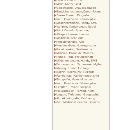
Love & Thrill & Chill
Malle, Koffer, Geld
Geldwäsche, Urlaubsparadies
Entwicklungsroman,Queen Mums
Starke Frauen, Biografie
Irren, Psychiatrie, Philosophie
Mädchenromane, Handy, SMS
Vampire, Vampirroman, Nebel
Krimi, Gewalt, Spannung
All-age-Romane, Frauen
Medizinstudent, Arzt
Krebsforschung, Cell
Nordseeküste, Norwegerstute
Privatdetektiv, Geldwäsche
Mallorca, Palma de Mallorca
Hunde, Tanz, Freundschaft
Mädchenromane, Handy, SMS
Fantasyroman, Schamane, Mythen
Mystery, Thriller, Fantasy
Köchin, Kochkunst, Rezepte
Familientag, Familiengeschichte
Fotografie, Maler, Museum
Irren, Psychiatrie, Philosophie
Fechten, Trainer, Szepesi
Fußballregeln, Torwart, Kleff
Ungarn, Tiefebene, Geographie
Akt, Aktfotografie, Zeichnung
Arzt, Medizinstudenten, Sprache