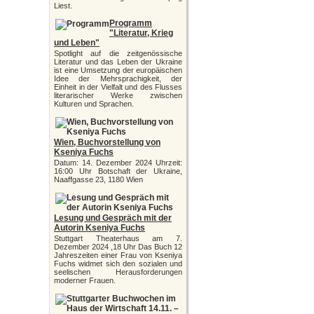
Liest.
Programm
"Literatur, Krieg
und Leben"
Spotlight auf die zeitgenössische
Literatur und das Leben der Ukraine
ist eine Umsetzung der europäischen
Idee der Mehrsprachigkeit, der
Einheit in der Vielfalt und des Flusses
literarischer Werke zwischen
Kulturen und Sprachen.
Wien, Buchvorstellung von
Kseniya Fuchs
Datum: 14. Dezember 2024 Uhrzeit:
16:00 Uhr Botschaft der Ukraine,
Naaffgasse 23, 1180 Wien
Lesung und Gespräch mit der
Autorin Kseniya Fuchs
Stuttgart Theaterhaus am 7.
Dezember 2024 ,18 Uhr Das Buch 12
Jahreszeiten einer Frau von Kseniya
Fuchs widmet sich den sozialen und
seelischen Herausforderungen
moderner Frauen.