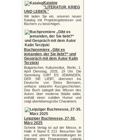
Katalog
"LITERATUR, KRIEG
UND LEBEN."
Wir laden Sie ein, unseren neuen
Katalog mit Projektergebnissen und
Büchern zu besichtigen.
Buchpremiere „Gibt es
jemanden, der Sie liebt?“ und
Gespräch mit dem Autor Kalin
Terzijski
Bulgarisches Kulturinstitut, Berlin, 1.
April Dienstag, 2025, 19 Uhr. Die
Sammlung GIBT ES JEMANDEN,
DER SIE LIEBT, übersetzt ins
Deutsche von Elvira Bormann,
umfasst siebzehn Kurzgeschichten.
Das Buch spiegelt das Wissen des
Autors über moderne Städte wider,
enthält einen subtilen Humor und
zeigt überlebensgroße Charaktere.
Leipziger Buchmesse, 27-30.
März 2025
Schenk Verlag ist auf der Messe, in
Halle 4 Stand E 213. Besuchen Sie
uns und unsere Veranstaltungen im
Rahmen des Programmes Leipzig