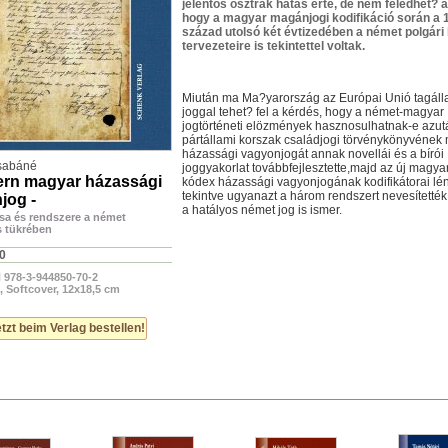
jelentös osztrák hatás érte, de nem feledhet? 
hogy a magyar magánjogi kodifikáció során a 
század utolsó két évtizedében a német polgári
tervezeteire is tekintettel voltak.
Miután ma Ma?yarország az Európai Unió tagáll
joggal tehet? fel a kérdés, hogy a német-magyar
jogtörténeti elözmények hasznosulhatnak-e azut
pártállami korszak családjogi törvénykönyvének 
házassági vagyonjogát annak novellái és a bírói
sabáné
joggyakorlat továbbfejlesztette,majd az új magyar
rn magyar házassági
kódex házassági vagyonjogának kodifikátorai lé
tekintve ugyanazt a három rendszert nevesítették,
jog -
a hatályos német jog is ismer.
ása és rendszere a német
s tükrében
0
 978-3-944850-70-2
, Softcover, 12x18,5 cm
tzt beim Verlag bestellen!