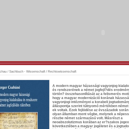
schau
/
Sachbuch - Wissenschaft
/
Rechtswissenschaft
A modern magyar házassági vagyonjog kialak
és rendszerének a német jogfejl?dés eredmén
történ? összehasonlítását az a felismerés moti
hogy a magyar modernizáció korának házassá
vagyonjogi intézményei a korabeli jogtudomán
álláspontja szerint túlnyomó mértékben német
ek voltak. Ezek fejlödése az évszázadok során
olyan államban ment végbe, melynek a népes
részbe német származású volt. Másrészt a
neoabszolutizmus korában az er?szakos jogex
következtében a magyar jogéletet és a jogtud