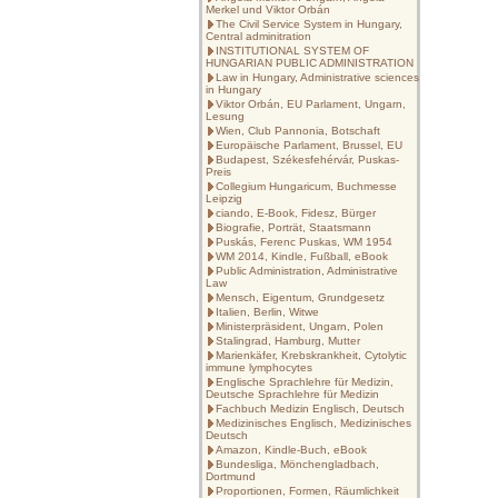
Merkel und Viktor Orbán
The Civil Service System in Hungary,
Central adminitration
INSTITUTIONAL SYSTEM OF
HUNGARIAN PUBLIC ADMINISTRATION
Law in Hungary, Administrative sciences
in Hungary
Viktor Orbán, EU Parlament, Ungarn,
Lesung
Wien, Club Pannonia, Botschaft
Europäische Parlament, Brussel, EU
Budapest, Székesfehérvár, Puskas-
Preis
Collegium Hungaricum, Buchmesse
Leipzig
ciando, E-Book, Fidesz, Bürger
Biografie, Porträt, Staatsmann
Puskás, Ferenc Puskas, WM 1954
WM 2014, Kindle, Fußball, eBook
Public Administration, Administrative
Law
Mensch, Eigentum, Grundgesetz
Italien, Berlin, Witwe
Ministerpräsident, Ungarn, Polen
Stalingrad, Hamburg, Mutter
Marienkäfer, Krebskrankheit, Cytolytic
immune lymphocytes
Englische Sprachlehre für Medizin,
Deutsche Sprachlehre für Medizin
Fachbuch Medizin Englisch, Deutsch
Medizinisches Englisch, Medizinisches
Deutsch
Amazon, Kindle-Buch, eBook
Bundesliga, Mönchengladbach,
Dortmund
Proportionen, Formen, Räumlichkeit