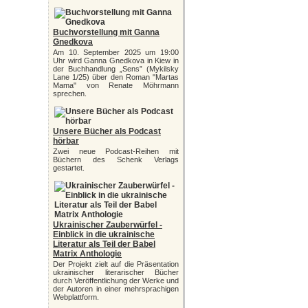
Buchvorstellung mit Ganna
Gnedkova
Am 10. September 2025 um 19:00
Uhr wird Ganna Gnedkova in Kiew in
der Buchhandlung „Sens” (Mykilsky
Lane 1/25) über den Roman "Martas
Mama" von Renate Möhrmann
sprechen.
Unsere Bücher als Podcast
hörbar
Zwei neue Podcast-Reihen mit
Büchern des Schenk Verlags
gestartet.
Ukrainischer Zauberwürfel -
Einblick in die ukrainische
Literatur als Teil der Babel
Matrix Anthologie
Der Projekt zielt auf die Präsentation
ukrainischer literarischer Bücher
durch Veröffentlichung der Werke und
der Autoren in einer mehrsprachigen
Webplattform.