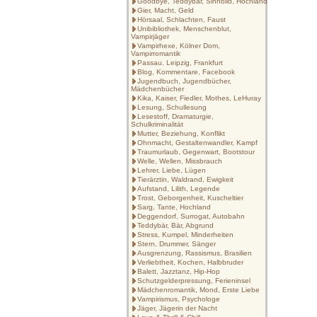
Goodbye, Teddybär, Sinnbild, Hochland
Gier, Macht, Geld
Hörsaal, Schlachten, Faust
Unibibliothek, Menschenblut,
Vampirjäger
Vampirhexe, Kölner Dom,
Vampirromantik
Passau. Leipzig, Frankfurt
Blog, Kommentare, Facebook
Jugendbuch, Jugendbücher,
Mädchenbücher
Kika, Kaiser, Fiedler, Mothes, LeHuray
Lesung, Schullesung
Lesestoff, Dramaturgie,
Schulkriminalität
Mutter, Beziehung, Konflikt
Ohnmacht, Gestaltenwandler, Kampf
Traumurlaub, Gegenwart, Bootstour
Welle, Wellen, Missbrauch
Lehrer, Liebe, Lügen
Tierärztin, Waldrand, Ewigkeit
Aufstand, Lilith, Legende
Trost, Geborgenheit, Kuscheltier
Sarg, Tante, Hochland
Deggendorf, Surrogat, Autobahn
Teddybär, Bär, Abgrund
Stress, Kumpel, Minderheiten
Stern, Drummer, Sänger
Ausgrenzung, Rassismus, Brasilien
Verliebtheit, Kochen, Halbbruder
Balett, Jazztanz, Hip-Hop
Schutzgelderpressung, Ferieninsel
Mädchenromantik, Mond, Erste Liebe
Vampirismus, Psychologe
Jäger, Jägerin der Nacht