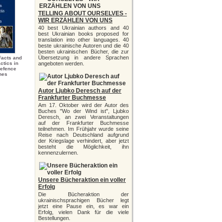
TELLING ABOUT OURSELVES -
WIR ERZÄHLEN VON UNS
40 best Ukrainian authors and 40
best Ukrainian books proposed for
translation into other languages. 40
beste ukrainische Autoren und die 40
besten ukrainischen Bücher, die zur
Übersetzung in andere Sprachen
Facts and
ctics in
angeboten werden.
Defence
hes
Autor Ljubko Deresch auf der
Frankfurter Buchmesse
Am 17. Oktober wird der Autor des
Buches "Wo der Wind ist", Ljubko
Deresch, an zwei Veranstaltungen
auf der Frankfurter Buchmesse
teilnehmen. Im Frühjahr wurde seine
Reise nach Deutschland aufgrund
der Kriegslage verhindert, aber jetzt
besteht die Möglichkeit, ihn
kennenzulernen.
Unsere Bücheraktion ein voller
Erfolg
Die Bücheraktion der
ukrainischsprachigen Bücher legt
jetzt eine Pause ein, es war ein
Erfolg, vielen Dank für die viele
Bestellungen.