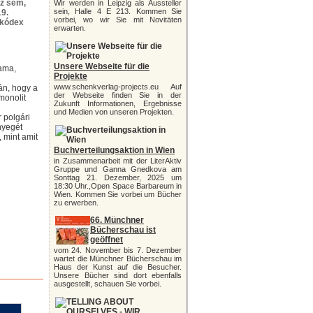
az sem,
Wir werden in Leipzig als Aussteller
sein, Halle 4 E 213. Kommen Sie
19.
vorbei, wo wir Sie mit Novitäten
 kódex
erwarten.
Unsere Webseite für die
ama,
Projekte
www.schenkverlag-projects.eu Auf
án, hogy a
der Webseite finden Sie in der
monolit
Zukunft Informationen, Ergebnisse
und Medien von unseren Projekten.
 polgári
nyegét
 mint amit
Buchverteilungsaktion in Wien
in Zusammenarbeit mit der LiterAktiv
Gruppe und Ganna Gnedkova am
Sonttag 21. Dezember, 2025 um
18:30 Uhr.,Open Space Barbareum in
Wien. Kommen Sie vorbei um Bücher
zu erwerben.
66. Münchner
Bücherschau ist
geöffnet
vom 24. November bis 7. Dezember
wartet die Münchner Bücherschau im
Haus der Kunst auf die Besucher.
Unsere Bücher sind dort ebenfalls
ausgestellt, schauen Sie vorbei.