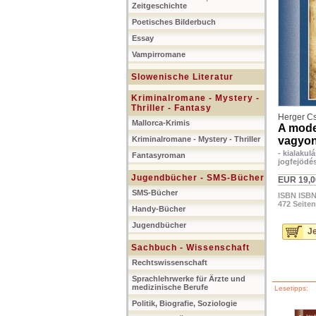
Zeitgeschichte
Poetisches Bilderbuch
Essay
Vampirromane
Slowenische Literatur
Kriminalromane - Mystery -
Thriller - Fantasy
Herger C
Mallorca-Krimis
A mode
Kriminalromane - Mystery - Thriller
vagyon
- kialakul
Fantasyroman
jogfejödé
Jugendbücher - SMS-Bücher
EUR 19,0
SMS-Bücher
ISBN ISBN
472 Seiten
Handy-Bücher
Jugendbücher
Je
Sachbuch - Wissenschaft
Rechtswissenschaft
Sprachlehrwerke für Ärzte und
medizinische Berufe
Lesetipps:
Politik, Biografie, Soziologie