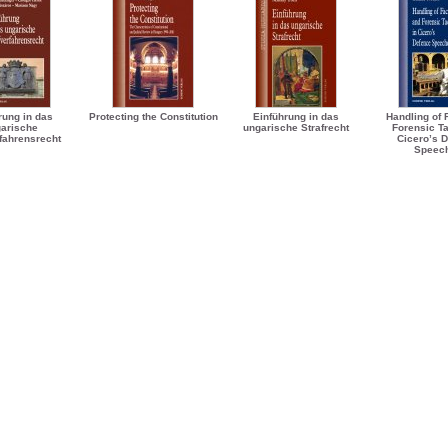
rung in das
Protecting the Constitution
Einführung in das
Handling of 
arische
ungarische Strafrecht
Forensic Ta
fahrensrecht
Cicero’s 
Speec