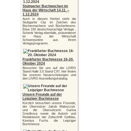
Stuttgarter Buchwochen im
Haus der Wirtschaft 14.11. –
1.12.2024
Auch in diesem Herbst steht die
Stuttgarter City im Zeichen des
Büchermachens und Bücherlesens:
Etwa 150 deutschsprachige Verlage ,
Schenk Verlag ebenfalls, präsentieren
im Haus der Wirtschaft
Schwerpunkte aus ihrem
Verlagsprogramm.
Frankfurter Buchmesse 16-20.
Oktober 2024
Besuchen Sie uns auf der LIVRO
Stand Halle 3.0 Stand C97, hier finden
Sie unseren Neuerscheiungen und
den LIVRO Ausstellungskatalog.
Unsere Freunde auf der
Leipziger Buchmesse
Kürzlich besuchten unsere Freunde,
der Übersetzer Jakob Walosczyk
und die Übersetzerin Ganna
Gnedkova sowie die Autorin und
Redakteurin der Zeitschrift Gelblau,
Kseniya Fuchs die Leipziger
Buchmesse.