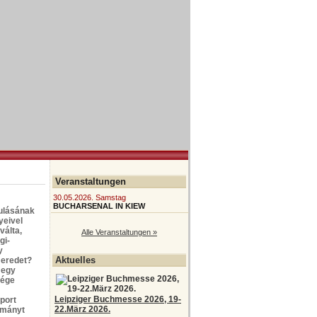
Veranstaltungen
30.05.2026. Samstag
BUCHARSENAL IN KIEW
ulásának
yeivel
válta,
Alle Veranstaltungen »
gi-
y
Aktuelles
 eredet?
 egy
sége
Leipziger Buchmesse 2026, 19-
port
22.März 2026.
ományt