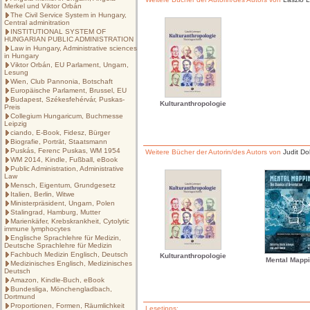
Merkel und Viktor Orbán
The Civil Service System in Hungary,
Central adminitration
INSTITUTIONAL SYSTEM OF
HUNGARIAN PUBLIC ADMINISTRATION
Law in Hungary, Administrative sciences
in Hungary
Viktor Orbán, EU Parlament, Ungarn,
Lesung
Wien, Club Pannonia, Botschaft
Europäische Parlament, Brussel, EU
Budapest, Székesfehérvár, Puskas-
Kulturanthropologie
Preis
Collegium Hungaricum, Buchmesse
Leipzig
ciando, E-Book, Fidesz, Bürger
Biografie, Porträt, Staatsmann
Puskás, Ferenc Puskas, WM 1954
Weitere Bücher der Autorin/des Autors von
Judit Do
WM 2014, Kindle, Fußball, eBook
Public Administration, Administrative
Law
Mensch, Eigentum, Grundgesetz
Italien, Berlin, Witwe
Ministerpräsident, Ungarn, Polen
Stalingrad, Hamburg, Mutter
Marienkäfer, Krebskrankheit, Cytolytic
immune lymphocytes
Englische Sprachlehre für Medizin,
Deutsche Sprachlehre für Medizin
Fachbuch Medizin Englisch, Deutsch
Kulturanthropologie
Mental Mapp
Medizinisches Englisch, Medizinisches
Deutsch
Amazon, Kindle-Buch, eBook
Bundesliga, Mönchengladbach,
Dortmund
Proportionen, Formen, Räumlichkeit
Lesetipps: