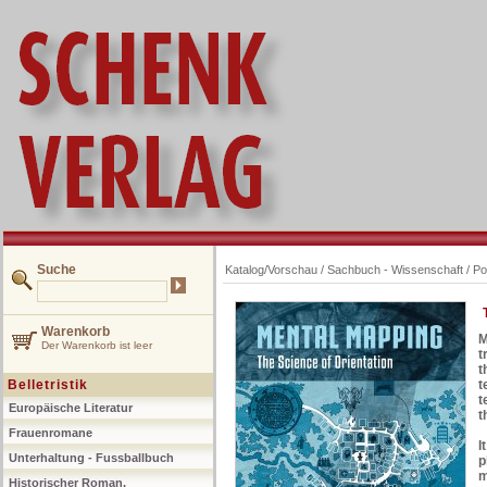
Suche
Katalog/Vorschau
/
Sachbuch - Wissenschaft
/
Po
Warenkorb
M
Der Warenkorb ist leer
t
t
Belletristik
t
t
Europäische Literatur
t
Frauenromane
I
Unterhaltung - Fussballbuch
p
m
Historischer Roman,