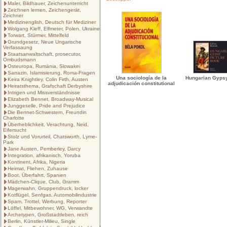
Maler, Bildhauer, Zeichenunterricht
Zeichnen lernen, Zeichengerät,
Zeichner
Medizinenglish, Deutsch für Mediziner
Wolgang Kleff, Elfmeter, Polen, Ukraine
Torwart, Stürmer, Mittelfeld
Grundgesetz, Neue Ungarische
Verfassaung
Staatsanwaltschaft, prosecutor,
Ombudsmann
Osteuropa, Rumänia, Slowakei
Sarrazin, Islamisierung, Roma-Fragen
Una sociología de la
Hungarian Gyps
Keira Knightley, Colin Firth, Austen
adjudicación constitutional
Heiratsthema, Grafschaft Derbyshire
Intrigen und Missverständnisse
Elizabeth Bennet, Broadway-Musical
Junggeselle, Pride and Prejudice
Die Bennet-Schwestern, Freundin
Charlotte
Überheblichkeit, Verachtung, Neid,
Eifersucht
Stolz und Vorurteil, Chatsworth, Lyme-
Park
Jane Austen, Pemberley, Darcy
Integration, afrikanisch, Yoruba
Kontinent, Afrika, Nigeria
Heimat, Fliehen, Zuhause
Boot, Überfahrt, Spanien
Mädchen-Clique, Club, Gramm
Magerwahn, Gruppendruck, locker
Kotflügel, Senfgas, Automobilindustrie
Spam, Trottel, Werbung, Reporter
Löffel, Mitbewohner, WG, Verwandte
Archetypen, Großstadtleben, reich
Berlin, Künstler-Milieu, Single