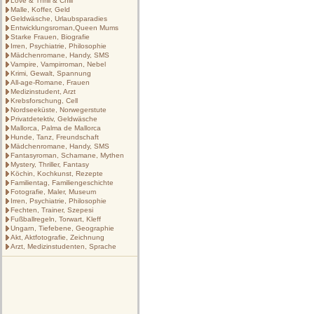
Love & Thrill & Chill
Malle, Koffer, Geld
Geldwäsche, Urlaubsparadies
Entwicklungsroman,Queen Mums
Starke Frauen, Biografie
Irren, Psychiatrie, Philosophie
Mädchenromane, Handy, SMS
Vampire, Vampirroman, Nebel
Krimi, Gewalt, Spannung
All-age-Romane, Frauen
Medizinstudent, Arzt
Krebsforschung, Cell
Nordseeküste, Norwegerstute
Privatdetektiv, Geldwäsche
Mallorca, Palma de Mallorca
Hunde, Tanz, Freundschaft
Mädchenromane, Handy, SMS
Fantasyroman, Schamane, Mythen
Mystery, Thriller, Fantasy
Köchin, Kochkunst, Rezepte
Familientag, Familiengeschichte
Fotografie, Maler, Museum
Irren, Psychiatrie, Philosophie
Fechten, Trainer, Szepesi
Fußballregeln, Torwart, Kleff
Ungarn, Tiefebene, Geographie
Akt, Aktfotografie, Zeichnung
Arzt, Medizinstudenten, Sprache