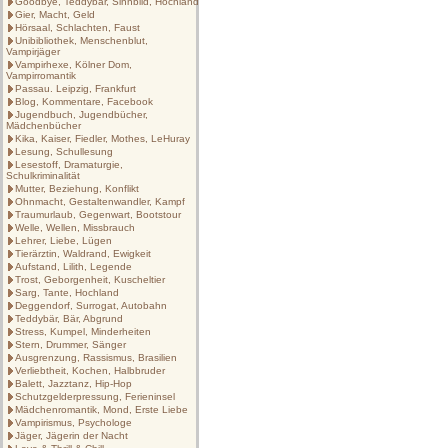
Goodbye, Teddybär, Sinnbild, Hochland
Gier, Macht, Geld
Hörsaal, Schlachten, Faust
Unibibliothek, Menschenblut,
Vampirjäger
Vampirhexe, Kölner Dom,
Vampirromantik
Passau. Leipzig, Frankfurt
Blog, Kommentare, Facebook
Jugendbuch, Jugendbücher,
Mädchenbücher
Kika, Kaiser, Fiedler, Mothes, LeHuray
Lesung, Schullesung
Lesestoff, Dramaturgie,
Schulkriminalität
Mutter, Beziehung, Konflikt
Ohnmacht, Gestaltenwandler, Kampf
Traumurlaub, Gegenwart, Bootstour
Welle, Wellen, Missbrauch
Lehrer, Liebe, Lügen
Tierärztin, Waldrand, Ewigkeit
Aufstand, Lilith, Legende
Trost, Geborgenheit, Kuscheltier
Sarg, Tante, Hochland
Deggendorf, Surrogat, Autobahn
Teddybär, Bär, Abgrund
Stress, Kumpel, Minderheiten
Stern, Drummer, Sänger
Ausgrenzung, Rassismus, Brasilien
Verliebtheit, Kochen, Halbbruder
Balett, Jazztanz, Hip-Hop
Schutzgelderpressung, Ferieninsel
Mädchenromantik, Mond, Erste Liebe
Vampirismus, Psychologe
Jäger, Jägerin der Nacht