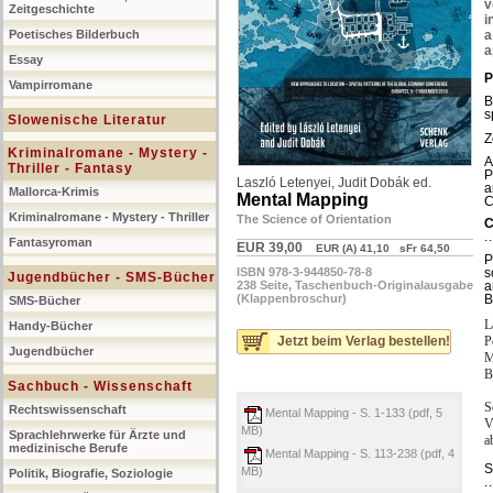
v
Zeitgeschichte
i
Poetisches Bilderbuch
a
a
Essay
P
Vampirromane
B
s
Slowenische Literatur
Z
Kriminalromane - Mystery -
A
Thriller - Fantasy
P
Laszló Letenyei
,
Judit Dobák ed.
a
Mallorca-Krimis
Mental Mapping
C
Kriminalromane - Mystery - Thriller
The Science of Orientation
C
.
Fantasyroman
EUR 39,00
EUR (A) 41,10 sFr 64,50
P
ISBN 978-3-944850-78-8
s
Jugendbücher - SMS-Bücher
238 Seite, Taschenbuch-Originalausgabe
a
(Klappenbroschur)
B
SMS-Bücher
L
Handy-Bücher
P
Jetzt beim Verlag bestellen!
Jugendbücher
M
B
Sachbuch - Wissenschaft
S
Rechtswissenschaft
Mental Mapping - S. 1-133 (pdf, 5
V
MB)
Sprachlehrwerke für Ärzte und
a
medizinische Berufe
Mental Mapping - S. 113-238 (pdf, 4
S
MB)
Politik, Biografie, Soziologie
.