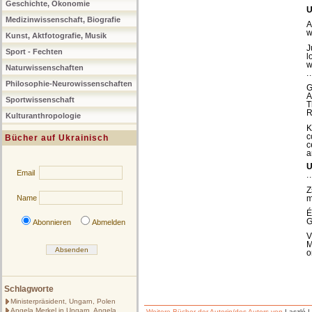
Geschichte, Ökonomie
U
Medizinwissenschaft, Biografie
A
w
Kunst, Aktfotografie, Musik
J
Sport - Fechten
l
w
Naturwissenschaften
.
Philosophie-Neurowissenschaften
G
A
Sportwissenschaft
T
R
Kulturanthropologie
K
c
Bücher auf Ukrainisch
c
a
U
Email
.
Z
m
Name
É
G
Abonnieren
Abmelden
V
M
o
Schlagworte
Ministerpräsident, Ungarn, Polen
Angela Merkel in Ungarn, Angela
Weitere Bücher der Autorin/des Autors von
Laszló L