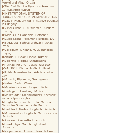
Merkel und Viktor Orbán
The Civil Service System in Hungary,
Central adminitration
INSTITUTIONAL SYSTEM OF
HUNGARIAN PUBLIC ADMINISTRATION
Law in Hungary, Administrative sciences
in Hungary
Viktor Orbán, EU Parlament, Ungarn,
Lesung
Wien, Club Pannonia, Botschaft
Europäische Parlament, Brussel, EU
Budapest, Székesfehérvár, Puskas-
Preis
Collegium Hungaricum, Buchmesse
Leipzig
ciando, E-Book, Fidesz, Bürger
Biografie, Porträt, Staatsmann
Puskás, Ferenc Puskas, WM 1954
WM 2014, Kindle, Fußball, eBook
Public Administration, Administrative
Law
Mensch, Eigentum, Grundgesetz
Italien, Berlin, Witwe
Ministerpräsident, Ungarn, Polen
Stalingrad, Hamburg, Mutter
Marienkäfer, Krebskrankheit, Cytolytic
immune lymphocytes
Englische Sprachlehre für Medizin,
Deutsche Sprachlehre für Medizin
Fachbuch Medizin Englisch, Deutsch
Medizinisches Englisch, Medizinisches
Deutsch
Amazon, Kindle-Buch, eBook
Bundesliga, Mönchengladbach,
Dortmund
Proportionen, Formen, Räumlichkeit