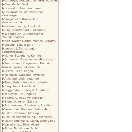
Goodbye, Teddybär, Sinnbild, Hochland
Gier, Macht, Geld
Hörsaal, Schlachten, Faust
Unibibliothek, Menschenblut,
Vampirjäger
Vampirhexe, Kölner Dom,
Vampirromantik
Passau. Leipzig, Frankfurt
Blog, Kommentare, Facebook
Jugendbuch, Jugendbücher,
Mädchenbücher
Kika, Kaiser, Fiedler, Mothes, LeHuray
Lesung, Schullesung
Lesestoff, Dramaturgie,
Schulkriminalität
Mutter, Beziehung, Konflikt
Ohnmacht, Gestaltenwandler, Kampf
Traumurlaub, Gegenwart, Bootstour
Welle, Wellen, Missbrauch
Lehrer, Liebe, Lügen
Tierärztin, Waldrand, Ewigkeit
Aufstand, Lilith, Legende
Trost, Geborgenheit, Kuscheltier
Sarg, Tante, Hochland
Deggendorf, Surrogat, Autobahn
Teddybär, Bär, Abgrund
Stress, Kumpel, Minderheiten
Stern, Drummer, Sänger
Ausgrenzung, Rassismus, Brasilien
Verliebtheit, Kochen, Halbbruder
Balett, Jazztanz, Hip-Hop
Schutzgelderpressung, Ferieninsel
Mädchenromantik, Mond, Erste Liebe
Vampirismus, Psychologe
Jäger, Jägerin der Nacht