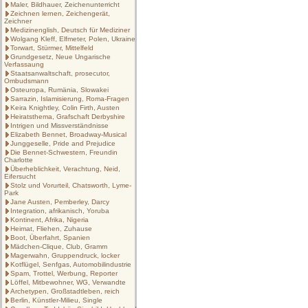
Maler, Bildhauer, Zeichenunterricht
Zeichnen lernen, Zeichengerät,
Zeichner
Medizinenglish, Deutsch für Mediziner
Wolgang Kleff, Elfmeter, Polen, Ukraine
Torwart, Stürmer, Mittelfeld
Grundgesetz, Neue Ungarische
Verfassaung
Staatsanwaltschaft, prosecutor,
Ombudsmann
Osteuropa, Rumänia, Slowakei
Sarrazin, Islamisierung, Roma-Fragen
Keira Knightley, Colin Firth, Austen
Heiratsthema, Grafschaft Derbyshire
Intrigen und Missverständnisse
Elizabeth Bennet, Broadway-Musical
Junggeselle, Pride and Prejudice
Die Bennet-Schwestern, Freundin
Charlotte
Überheblichkeit, Verachtung, Neid,
Eifersucht
Stolz und Vorurteil, Chatsworth, Lyme-
Park
Jane Austen, Pemberley, Darcy
Integration, afrikanisch, Yoruba
Kontinent, Afrika, Nigeria
Heimat, Fliehen, Zuhause
Boot, Überfahrt, Spanien
Mädchen-Clique, Club, Gramm
Magerwahn, Gruppendruck, locker
Kotflügel, Senfgas, Automobilindustrie
Spam, Trottel, Werbung, Reporter
Löffel, Mitbewohner, WG, Verwandte
Archetypen, Großstadtleben, reich
Berlin, Künstler-Milieu, Single