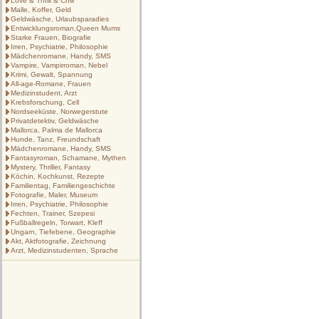
Love & Thrill & Chill
Malle, Koffer, Geld
Geldwäsche, Urlaubsparadies
Entwicklungsroman,Queen Mums
Starke Frauen, Biografie
Irren, Psychiatrie, Philosophie
Mädchenromane, Handy, SMS
Vampire, Vampirroman, Nebel
Krimi, Gewalt, Spannung
All-age-Romane, Frauen
Medizinstudent, Arzt
Krebsforschung, Cell
Nordseeküste, Norwegerstute
Privatdetektiv, Geldwäsche
Mallorca, Palma de Mallorca
Hunde, Tanz, Freundschaft
Mädchenromane, Handy, SMS
Fantasyroman, Schamane, Mythen
Mystery, Thriller, Fantasy
Köchin, Kochkunst, Rezepte
Familientag, Familiengeschichte
Fotografie, Maler, Museum
Irren, Psychiatrie, Philosophie
Fechten, Trainer, Szepesi
Fußballregeln, Torwart, Kleff
Ungarn, Tiefebene, Geographie
Akt, Aktfotografie, Zeichnung
Arzt, Medizinstudenten, Sprache