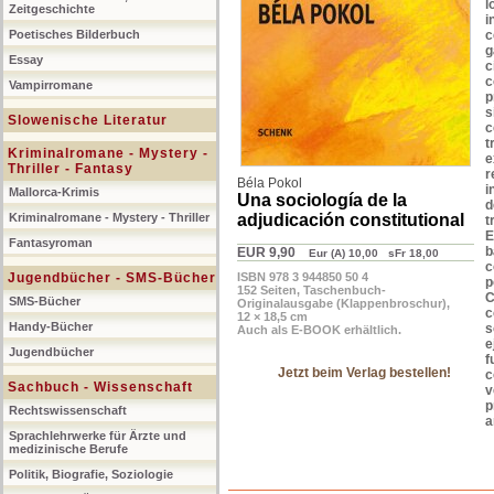
l
Zeitgeschichte
i
Poetisches Bilderbuch
c
g
Essay
c
c
Vampirromane
p
s
Slowenische Literatur
c
t
Kriminalromane - Mystery -
e
Thriller - Fantasy
r
Béla Pokol
i
Mallorca-Krimis
Una sociología de la
d
Kriminalromane - Mystery - Thriller
adjudicación constitutional
t
E
Fantasyroman
b
EUR 9,90
Eur (A) 10,00 sFr 18,00
c
Jugendbücher - SMS-Bücher
ISBN 978 3 944850 50 4
p
152 Seiten, Taschenbuch-
C
SMS-Bücher
Originalausgabe (Klappenbroschur),
c
12 × 18,5 cm
Handy-Bücher
s
Auch als E-BOOK erhältlich.
e
Jugendbücher
f
Jetzt beim Verlag bestellen!
c
Sachbuch - Wissenschaft
v
p
Rechtswissenschaft
a
Sprachlehrwerke für Ärzte und
medizinische Berufe
Politik, Biografie, Soziologie