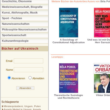
Geschichte, Ökonomie
Weitere Bücher der Autorin/des Autors von
Béla Po
Medizinwissenschaft, Biografie
Kunst, Aktfotografie, Musik
Sport - Fechten
Naturwissenschaften
Philosophie-Neurowissenschaften
Sportwissenschaft
A Sociology of
Und was ist mit Os
Kulturanthropologie
Constitutional Adjudication
Herr Sarrazi
Bücher auf Ukrainisch
Lesetipps:
Email
Name
Abonnieren
Abmelden
Theoretische Soziologie
Viktor Orbá
und Rechtstheorie
Schlagworte
Ministerpräsident, Ungarn, Polen
Angela Merkel in Ungarn, Angela