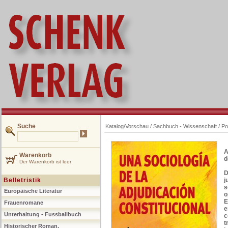
Suche
Katalog/Vorschau
/
Sachbuch - Wissenschaft
/
Po
A
Warenkorb
d
Der Warenkorb ist leer
D
Belletristik
j
s
Europäische Literatur
o
E
Frauenromane
e
Unterhaltung - Fussballbuch
c
t
Historischer Roman,