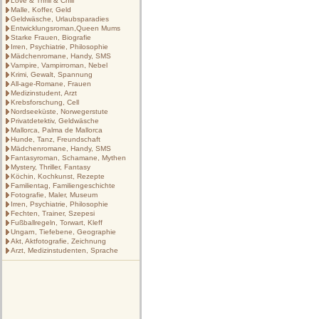
Love & Thrill & Chill
Malle, Koffer, Geld
Geldwäsche, Urlaubsparadies
Entwicklungsroman,Queen Mums
Starke Frauen, Biografie
Irren, Psychiatrie, Philosophie
Mädchenromane, Handy, SMS
Vampire, Vampirroman, Nebel
Krimi, Gewalt, Spannung
All-age-Romane, Frauen
Medizinstudent, Arzt
Krebsforschung, Cell
Nordseeküste, Norwegerstute
Privatdetektiv, Geldwäsche
Mallorca, Palma de Mallorca
Hunde, Tanz, Freundschaft
Mädchenromane, Handy, SMS
Fantasyroman, Schamane, Mythen
Mystery, Thriller, Fantasy
Köchin, Kochkunst, Rezepte
Familientag, Familiengeschichte
Fotografie, Maler, Museum
Irren, Psychiatrie, Philosophie
Fechten, Trainer, Szepesi
Fußballregeln, Torwart, Kleff
Ungarn, Tiefebene, Geographie
Akt, Aktfotografie, Zeichnung
Arzt, Medizinstudenten, Sprache