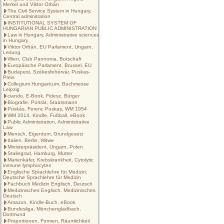
Merkel und Viktor Orbán
The Civil Service System in Hungary,
Central adminitration
INSTITUTIONAL SYSTEM OF
HUNGARIAN PUBLIC ADMINISTRATION
Law in Hungary, Administrative sciences
in Hungary
Viktor Orbán, EU Parlament, Ungarn,
Lesung
Wien, Club Pannonia, Botschaft
Europäische Parlament, Brussel, EU
Budapest, Székesfehérvár, Puskas-
Preis
Collegium Hungaricum, Buchmesse
Leipzig
ciando, E-Book, Fidesz, Bürger
Biografie, Porträt, Staatsmann
Puskás, Ferenc Puskas, WM 1954
WM 2014, Kindle, Fußball, eBook
Public Administration, Administrative
Law
Mensch, Eigentum, Grundgesetz
Italien, Berlin, Witwe
Ministerpräsident, Ungarn, Polen
Stalingrad, Hamburg, Mutter
Marienkäfer, Krebskrankheit, Cytolytic
immune lymphocytes
Englische Sprachlehre für Medizin,
Deutsche Sprachlehre für Medizin
Fachbuch Medizin Englisch, Deutsch
Medizinisches Englisch, Medizinisches
Deutsch
Amazon, Kindle-Buch, eBook
Bundesliga, Mönchengladbach,
Dortmund
Proportionen, Formen, Räumlichkeit