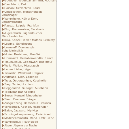
Goodbye, Teddybär, Sinnbild, Hochland
Gier, Macht, Geld
Hörsaal, Schlachten, Faust
Unibibliothek, Menschenblut,
Vampirjäger
Vampirhexe, Kölner Dom,
Vampirromantik
Passau. Leipzig, Frankfurt
Blog, Kommentare, Facebook
Jugendbuch, Jugendbücher,
Mädchenbücher
Kika, Kaiser, Fiedler, Mothes, LeHuray
Lesung, Schullesung
Lesestoff, Dramaturgie,
Schulkriminalität
Mutter, Beziehung, Konflikt
Ohnmacht, Gestaltenwandler, Kampf
Traumurlaub, Gegenwart, Bootstour
Welle, Wellen, Missbrauch
Lehrer, Liebe, Lügen
Tierärztin, Waldrand, Ewigkeit
Aufstand, Lilith, Legende
Trost, Geborgenheit, Kuscheltier
Sarg, Tante, Hochland
Deggendorf, Surrogat, Autobahn
Teddybär, Bär, Abgrund
Stress, Kumpel, Minderheiten
Stern, Drummer, Sänger
Ausgrenzung, Rassismus, Brasilien
Verliebtheit, Kochen, Halbbruder
Balett, Jazztanz, Hip-Hop
Schutzgelderpressung, Ferieninsel
Mädchenromantik, Mond, Erste Liebe
Vampirismus, Psychologe
Jäger, Jägerin der Nacht