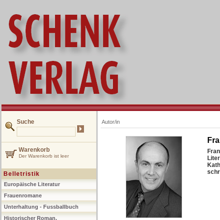
Suche
Autor/in
Fra
Warenkorb
Fran
Der Warenkorb ist leer
Lite
Kath
schr
Belletristik
Europäische Literatur
Frauenromane
Unterhaltung - Fussballbuch
Historischer Roman,