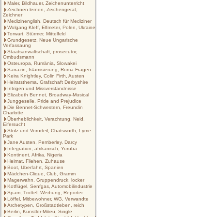
Maler, Bildhauer, Zeichenunterricht
Zeichnen lernen, Zeichengerät,
Zeichner
Medizinenglish, Deutsch für Mediziner
Wolgang Kleff, Elfmeter, Polen, Ukraine
Torwart, Stürmer, Mittelfeld
Grundgesetz, Neue Ungarische
Verfassaung
Staatsanwaltschaft, prosecutor,
Ombudsmann
Osteuropa, Rumänia, Slowakei
Sarrazin, Islamisierung, Roma-Fragen
Keira Knightley, Colin Firth, Austen
Heiratsthema, Grafschaft Derbyshire
Intrigen und Missverständnisse
Elizabeth Bennet, Broadway-Musical
Junggeselle, Pride and Prejudice
Die Bennet-Schwestern, Freundin
Charlotte
Überheblichkeit, Verachtung, Neid,
Eifersucht
Stolz und Vorurteil, Chatsworth, Lyme-
Park
Jane Austen, Pemberley, Darcy
Integration, afrikanisch, Yoruba
Kontinent, Afrika, Nigeria
Heimat, Fliehen, Zuhause
Boot, Überfahrt, Spanien
Mädchen-Clique, Club, Gramm
Magerwahn, Gruppendruck, locker
Kotflügel, Senfgas, Automobilindustrie
Spam, Trottel, Werbung, Reporter
Löffel, Mitbewohner, WG, Verwandte
Archetypen, Großstadtleben, reich
Berlin, Künstler-Milieu, Single