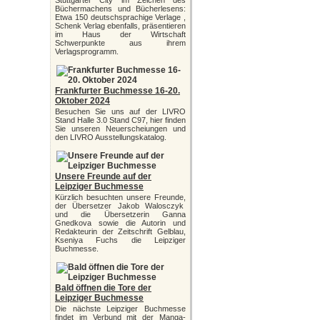
Stuttgarter City im Zeichen des
Büchermachens und Bücherlesens:
Etwa 150 deutschsprachige Verlage ,
Schenk Verlag ebenfalls, präsentieren
im Haus der Wirtschaft
Schwerpunkte aus ihrem
Verlagsprogramm.
Frankfurter Buchmesse 16-20.
Oktober 2024
Besuchen Sie uns auf der LIVRO
Stand Halle 3.0 Stand C97, hier finden
Sie unseren Neuerscheiungen und
den LIVRO Ausstellungskatalog.
Unsere Freunde auf der
Leipziger Buchmesse
Kürzlich besuchten unsere Freunde,
der Übersetzer Jakob Walosczyk
und die Übersetzerin Ganna
Gnedkova sowie die Autorin und
Redakteurin der Zeitschrift Gelblau,
Kseniya Fuchs die Leipziger
Buchmesse.
Bald öffnen die Tore der
Leipziger Buchmesse
Die nächste Leipziger Buchmesse
findet im Verbund mit der Manga-