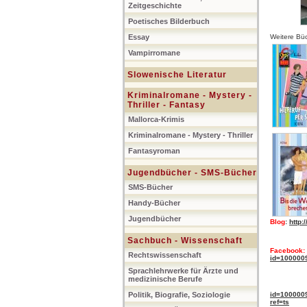
Zeitgeschichte
Poetisches Bilderbuch
Essay
Weitere Büc
Vampirromane
Slowenische Literatur
Kriminalromane - Mystery -
Thriller - Fantasy
Mallorca-Krimis
Kriminalromane - Mystery - Thriller
Fantasyroman
Jugendbücher - SMS-Bücher
SMS-Bücher
Handy-Bücher
Jugendbücher
Blog
:
http:
Sachbuch - Wissenschaft
Facebook:
Rechtswissenschaft
id=100000
Sprachlehrwerke für Ärzte und
medizinische Berufe
Politik, Biografie, Soziologie
id=100000
ref=ts