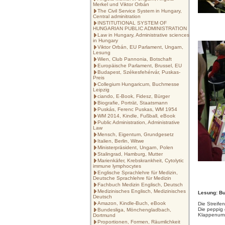
Merkel und Viktor Orbán
The Civil Service System in Hungary,
Central adminitration
INSTITUTIONAL SYSTEM OF
HUNGARIAN PUBLIC ADMINISTRATION
Law in Hungary, Administrative sciences
in Hungary
Viktor Orbán, EU Parlament, Ungarn,
Lesung
Wien, Club Pannonia, Botschaft
Europäische Parlament, Brussel, EU
Budapest, Székesfehérvár, Puskas-
Preis
Collegium Hungaricum, Buchmesse
Leipzig
ciando, E-Book, Fidesz, Bürger
Biografie, Porträt, Staatsmann
Puskás, Ferenc Puskas, WM 1954
WM 2014, Kindle, Fußball, eBook
Public Administration, Administrative
Law
Mensch, Eigentum, Grundgesetz
Italien, Berlin, Witwe
Ministerpräsident, Ungarn, Polen
Stalingrad, Hamburg, Mutter
Marienkäfer, Krebskrankheit, Cytolytic
immune lymphocytes
Englische Sprachlehre für Medizin,
Deutsche Sprachlehre für Medizin
Fachbuch Medizin Englisch, Deutsch
Medizinisches Englisch, Medizinisches
Lesung: B
Deutsch
Amazon, Kindle-Buch, eBook
Die Streifen
Die peppig 
Bundesliga, Mönchengladbach,
Klappenum
Dortmund
Proportionen, Formen, Räumlichkeit