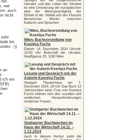
Spotlight auf die zeitgenössische
 bin
Literatur und das Leben der Ukraine
n, war
ist eine Umsetzung der europäischen
ern, auch
Idee der Mehrsprachigkeit, der
ir nicht
Einheit in der Vielfalt und des Flusses
literarischer Werke zwischen
Kulturen und Sprachen.
 sehr
Wien, Buchvorstellung von
lade bis
Kseniya Fuchs
undes ;-))
Datum: 14. Dezember 2024 Uhrzeit:
16:00 Uhr Botschaft der Ukraine,
Naaffgasse 23, 1180 Wien
te an
Lesung und Gespräch mit der
s
Autorin Kseniya Fuchs
 ich ein
Stuttgart Theaterhaus am 7.
(SFB)
Dezember 2024 ,18 Uhr Das Buch 12
chen
Jahreszeiten einer Frau von Kseniya
e.
Fuchs widmet sich den sozialen und
seelischen Herausforderungen
moderner Frauen.
Stuttgarter Buchwochen im
Haus der Wirtschaft 14.11. –
1.12.2024
Auch in diesem Herbst steht die