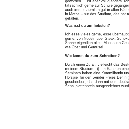
geworden…“ Ist aber völlig anders. Ich
tatsächlich gerne zur Schule gegange
auch immer ziemlich gut in allen Fäch
in Mathe – nur das Studium, das hat m
gefallen…
Was isst du am liebsten?
Ich esse vieles gerne, esse überhaupt
gerne, von Nudeln über Steak, Schoko
Sahne eigentlich alles. Aber auch Ges
wie Obst und Gemüse!
Wie kamst du zum Schreiben?
Durch einen Zufall; vielleicht das Bes
meinem Studium ;-)). Im Rahmen eine
Seminars haben eine Kommilitonin und
Hörspiel für den Sender Freies Berlin 
geschrieben, das dann mit dem deuts
Schallplattenpreis ausgezeichnet wurd