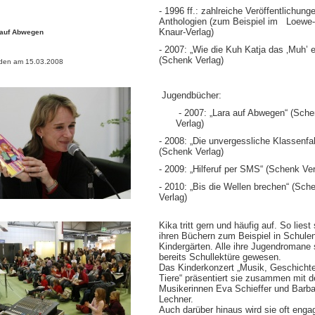
-
1996 ff.: zahlreiche Veröffentlichunge
Anthologien
(zum Beispiel im Loewe-
Knaur-Verlag)
 auf Abwegen
-
2007: „Wie die Kuh Katja das ‚Muh’ e
(Schenk Verlag)
den am 15.03.2008
Jugendbücher:
-
2007: „Lara auf Abwegen“ (Sch
Verlag)
-
2008: „Die unvergessliche Klassenfah
(Schenk Verlag)
-
2009: „Hilferuf per SMS“ (Schenk Ver
-
2010: „Bis die Wellen brechen“ (Sch
Verlag)
Kika tritt gern und häufig auf. So liest
ihren Büchern zum Beispiel in Schule
Kindergärten. Alle ihre Jugendromane 
bereits Schullektüre gewesen.
Das Kinderkonzert „Musik, Geschicht
Tiere“ präsentiert sie zusammen mit d
Musikerinnen Eva Schieffer und Barba
Lechner.
Auch darüber hinaus wird sie oft enga