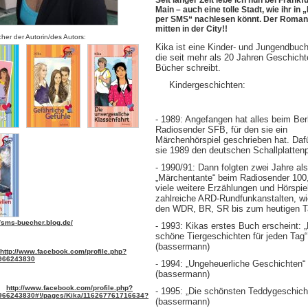
Seit langer Zeit lebe ich nun bei Frankf
Main – auch eine tolle Stadt, wie ihr in „
per SMS“ nachlesen könnt. Der Roman 
mitten in der City!!
her der Autorin/des Autors:
Kika ist eine Kinder- und Jungendbuch
die seit mehr als 20 Jahren Geschich
Bücher schreibt.
Kindergeschichten:
- 1989: Angefangen hat alles beim Berl
Radiosender SFB, für den sie ein
Märchenhörspiel geschrieben hat. Da
sie 1989 den deutschen Schallplattenp
- 1
990/91: Dann folgten zwei Jahre als
„Märchentante“ beim Radiosender 100
viele weitere Erzählungen und Hörspiel
zahlreiche ARD-Rundfunkanstalten, wi
den WDR, BR, SR bis zum heutigen 
//sms-buecher.blog.de/
-
1993: Kikas erstes Buch erscheint: „
schöne Tiergeschichten für jeden Tag“
(bassermann)
http://www.facebook.com/profile.php?
966243830
-
1994: „Ungeheuerliche Geschichten“
(bassermann)
http://www.facebook.com/profile.php?
-
1995: „Die schönsten Teddygeschich
966243830#!/pages/Kika/116267761716634?
(bassermann)