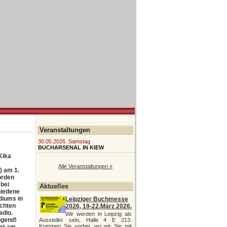
Veranstaltungen
30.05.2026. Samstag
BUCHARSENAL IN KIEW
Kika
Alle Veranstaltungen »
) am 1.
orden
 bei
Aktuelles
hiedene
diums in
Leipziger Buchmesse
ichten
2026, 19-22.März 2026.
adio.
Wir werden in Leipzig als
ngend!
Aussteller sein, Halle 4 E 213.
Kommen Sie vorbei, wo wir Sie mit