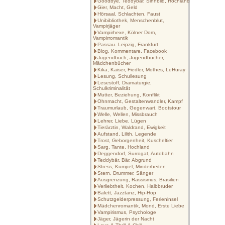
Goodbye, Teddybär, Sinnbild, Hochland
Gier, Macht, Geld
Hörsaal, Schlachten, Faust
Unibibliothek, Menschenblut,
Vampirjäger
Vampirhexe, Kölner Dom,
Vampirromantik
Passau. Leipzig, Frankfurt
Blog, Kommentare, Facebook
Jugendbuch, Jugendbücher,
Mädchenbücher
Kika, Kaiser, Fiedler, Mothes, LeHuray
Lesung, Schullesung
Lesestoff, Dramaturgie,
Schulkriminalität
Mutter, Beziehung, Konflikt
Ohnmacht, Gestaltenwandler, Kampf
Traumurlaub, Gegenwart, Bootstour
Welle, Wellen, Missbrauch
Lehrer, Liebe, Lügen
Tierärztin, Waldrand, Ewigkeit
Aufstand, Lilith, Legende
Trost, Geborgenheit, Kuscheltier
Sarg, Tante, Hochland
Deggendorf, Surrogat, Autobahn
Teddybär, Bär, Abgrund
Stress, Kumpel, Minderheiten
Stern, Drummer, Sänger
Ausgrenzung, Rassismus, Brasilien
Verliebtheit, Kochen, Halbbruder
Balett, Jazztanz, Hip-Hop
Schutzgelderpressung, Ferieninsel
Mädchenromantik, Mond, Erste Liebe
Vampirismus, Psychologe
Jäger, Jägerin der Nacht