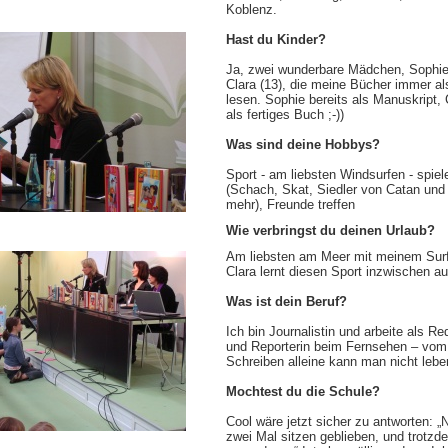
Koblenz.
Hast du Kinder?
Ja, zwei wunderbare Mädchen, Sophie
Clara (13), die meine Bücher immer al
lesen. Sophie bereits als Manuskript, 
als fertiges Buch ;-))
Was sind deine Hobbys?
Sport - am liebsten Windsurfen - spiel
(Schach, Skat, Siedler von Catan und 
mehr), Freunde treffen
Wie verbringst du deinen Urlaub?
Am liebsten am Meer mit meinem Surf
Clara lernt diesen Sport inzwischen a
Was ist dein Beruf?
Ich bin Journalistin und arbeite als Re
und Reporterin beim Fernsehen – vom
Schreiben alleine kann man nicht leben
Mochtest du die Schule?
Cool wäre jetzt sicher zu antworten: „N
zwei Mal sitzen geblieben, und trotz