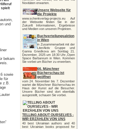
urt am
Novitäten erwarten.
Hilferuf
spielt
Unsere Webseite für
die Projekte
www.schenkverlag-projects.eu Auf
autorin,
der Webseite finden Sie in der
ten und
Zukunft Informationen, Ergebnisse
und Medien von unseren Projekten.
Buchverteilungsaktion
in Wien
in Zusammenarbeit mit der
LiterAktiv Gruppe und
iner
Ganna Gnedkova am Sonttag 21.
Dezember, 2025 um 18:30 Uhr.,Open
für bekam
Space Barbareum in Wien. Kommen
Sie vorbei um Bücher zu erwerben.
reis.
66. Münchner
Bücherschau ist
,6 sowie
geöffnet
e für
vom 24. November bis 7. Dezember
e z.B.
wartet die Münchner Bücherschau im
Tage
Haus der Kunst auf die Besucher.
Unsere Bücher sind dort ebenfalls
Lauter
ausgestellt, schauen Sie vorbei.
TELLING ABOUT OURSELVES -
WIR ERZÄHLEN VON UNS
ten“
40 best Ukrainian authors and 40
best Ukrainian books proposed for