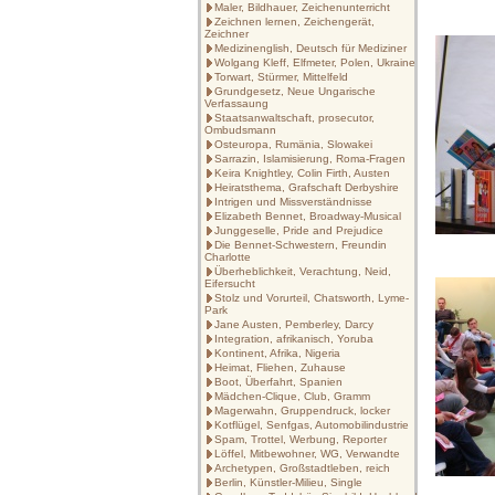
Maler, Bildhauer, Zeichenunterricht
Zeichnen lernen, Zeichengerät,
Zeichner
Medizinenglish, Deutsch für Mediziner
Wolgang Kleff, Elfmeter, Polen, Ukraine
Torwart, Stürmer, Mittelfeld
Grundgesetz, Neue Ungarische
Verfassaung
Staatsanwaltschaft, prosecutor,
Ombudsmann
Osteuropa, Rumänia, Slowakei
Sarrazin, Islamisierung, Roma-Fragen
Keira Knightley, Colin Firth, Austen
Heiratsthema, Grafschaft Derbyshire
Intrigen und Missverständnisse
Elizabeth Bennet, Broadway-Musical
Junggeselle, Pride and Prejudice
Die Bennet-Schwestern, Freundin
Charlotte
Überheblichkeit, Verachtung, Neid,
Eifersucht
Stolz und Vorurteil, Chatsworth, Lyme-
Park
Jane Austen, Pemberley, Darcy
Integration, afrikanisch, Yoruba
Kontinent, Afrika, Nigeria
Heimat, Fliehen, Zuhause
Boot, Überfahrt, Spanien
Mädchen-Clique, Club, Gramm
Magerwahn, Gruppendruck, locker
Kotflügel, Senfgas, Automobilindustrie
Spam, Trottel, Werbung, Reporter
Löffel, Mitbewohner, WG, Verwandte
Archetypen, Großstadtleben, reich
Berlin, Künstler-Milieu, Single