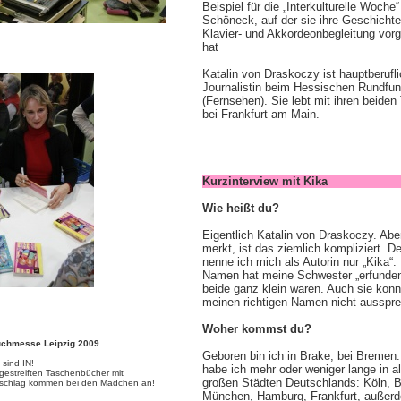
Beispiel für die „Interkulturelle Woche“
Schöneck, auf der sie ihre Geschichte
Klavier- und Akkordeonbegleitung vor
hat
Katalin von Draskoczy ist hauptberufl
Journalistin beim Hessischen Rundfu
(Fernsehen). Sie lebt mit ihren beiden
bei Frankfurt am Main.
Kurzinterview mit
Wie heißt du?
Eigentlich Katalin von Draskoczy. Aber
merkt, ist das ziemlich kompliziert. D
nenne ich mich als Autorin nur „Kika“.
Namen hat meine Schwester „erfunden“
beide ganz klein waren. Auch sie konn
meinen richtigen Namen nicht aussprec
Woher kommst du?
uchmesse Leipzig 2009
Geboren bin ich in Brake, bei Bremen.
 sind IN!
habe ich mehr oder weniger lange in al
gestreiften Taschenbücher mit
großen Städten Deutschlands: Köln, Be
schlag kommen bei den Mädchen an!
München, Hamburg, Frankfurt, außerd