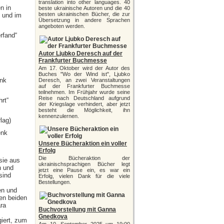
translation into other languages. 40
n in
beste ukrainische Autoren und die 40
besten ukrainischen Bücher, die zur
 und im
Übersetzung in andere Sprachen
angeboten werden.
rfand“
Autor Ljubko Deresch auf der
Frankfurter Buchmesse
Am 17. Oktober wird der Autor des
Buches "Wo der Wind ist", Ljubko
enk
Deresch, an zwei Veranstaltungen
auf der Frankfurter Buchmesse
teilnehmen. Im Frühjahr wurde seine
Reise nach Deutschland aufgrund
rt“
der Kriegslage verhindert, aber jetzt
besteht die Möglichkeit, ihn
kennenzulernen.
lag)
enk
Unsere Bücheraktion ein voller
Erfolg
Die Bücheraktion der
 sie aus
ukrainischsprachigen Bücher legt
n und
jetzt eine Pause ein, es war ein
sind
Erfolg, vielen Dank für die viele
Bestellungen.
en und
en beiden
ra
Buchvorstellung mit Ganna
Gnedkova
giert, zum