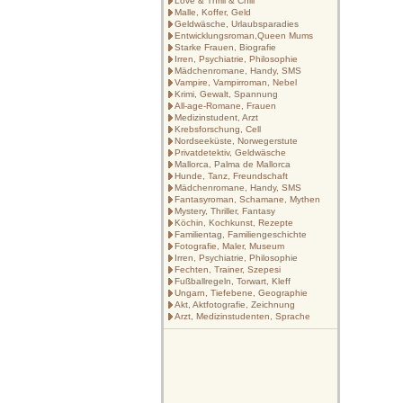
Love & Thrill & Chill
Malle, Koffer, Geld
Geldwäsche, Urlaubsparadies
Entwicklungsroman,Queen Mums
Starke Frauen, Biografie
Irren, Psychiatrie, Philosophie
Mädchenromane, Handy, SMS
Vampire, Vampirroman, Nebel
Krimi, Gewalt, Spannung
All-age-Romane, Frauen
Medizinstudent, Arzt
Krebsforschung, Cell
Nordseeküste, Norwegerstute
Privatdetektiv, Geldwäsche
Mallorca, Palma de Mallorca
Hunde, Tanz, Freundschaft
Mädchenromane, Handy, SMS
Fantasyroman, Schamane, Mythen
Mystery, Thriller, Fantasy
Köchin, Kochkunst, Rezepte
Familientag, Familiengeschichte
Fotografie, Maler, Museum
Irren, Psychiatrie, Philosophie
Fechten, Trainer, Szepesi
Fußballregeln, Torwart, Kleff
Ungarn, Tiefebene, Geographie
Akt, Aktfotografie, Zeichnung
Arzt, Medizinstudenten, Sprache