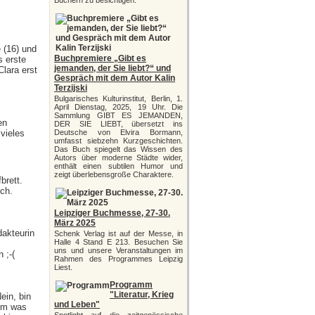
Büchern zu besichtigen.
 (16) und
Buchpremiere „Gibt es
s erste
jemanden, der Sie liebt?“ und
Clara erst
Gespräch mit dem Autor Kalin
Terzijski
Bulgarisches Kulturinstitut, Berlin, 1.
April Dienstag, 2025, 19 Uhr. Die
Sammlung GIBT ES JEMANDEN,
en
DER SIE LIEBT, übersetzt ins
vieles
Deutsche von Elvira Bormann,
umfasst siebzehn Kurzgeschichten.
Das Buch spiegelt das Wissen des
Autors über moderne Städte wider,
enthält einen subtilen Humor und
zeigt überlebensgroße Charaktere.
brett.
uch.
Leipziger Buchmesse, 27-30.
März 2025
dakteurin
Schenk Verlag ist auf der Messe, in
Halle 4 Stand E 213. Besuchen Sie
uns und unsere Veranstaltungen im
 ;-(
Rahmen des Programmes Leipzig
Liest.
Programm
"Literatur, Krieg
ein, bin
und Leben"
dem was