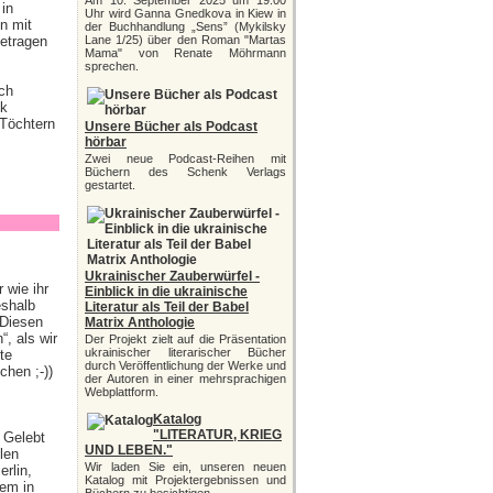
Am 10. September 2025 um 19:00
 in
Uhr wird Ganna Gnedkova in Kiew in
n mit
der Buchhandlung „Sens” (Mykilsky
getragen
Lane 1/25) über den Roman "Martas
Mama" von Renate Möhrmann
sprechen.
ich
nk
 Töchtern
Unsere Bücher als Podcast
hörbar
Zwei neue Podcast-Reihen mit
Büchern des Schenk Verlags
gestartet.
 Kika
Ukrainischer Zauberwürfel -
 wie ihr
Einblick in die ukrainische
eshalb
Literatur als Teil der Babel
 Diesen
Matrix Anthologie
, als wir
Der Projekt zielt auf die Präsentation
ukrainischer literarischer Bücher
te
durch Veröffentlichung der Werke und
hen ;-))
der Autoren in einer mehrsprachigen
Webplattform.
Katalog
"LITERATUR, KRIEG
 Gelebt
UND LEBEN."
len
Wir laden Sie ein, unseren neuen
rlin,
Katalog mit Projektergebnissen und
em in