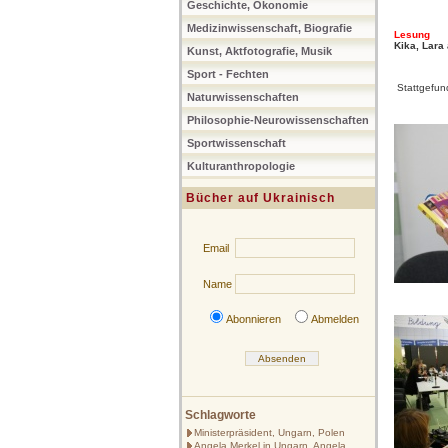
Geschichte, Ökonomie
Medizinwissenschaft, Biografie
Lesung
Kika, Lara
Kunst, Aktfotografie, Musik
Sport - Fechten
Stattgefun
Naturwissenschaften
Philosophie-Neurowissenschaften
Sportwissenschaft
Kulturanthropologie
Bücher auf Ukrainisch
Email
Name
Abonnieren
Abmelden
Schlagworte
Ministerpräsident, Ungarn, Polen
Angela Merkel in Ungarn, Angela