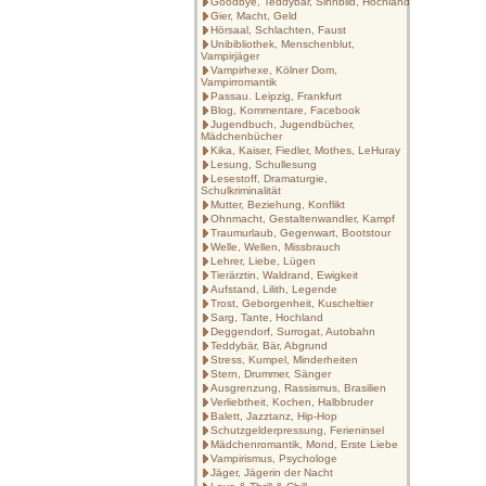
Goodbye, Teddybär, Sinnbild, Hochland
Gier, Macht, Geld
Hörsaal, Schlachten, Faust
Unibibliothek, Menschenblut,
Vampirjäger
Vampirhexe, Kölner Dom,
Vampirromantik
Passau. Leipzig, Frankfurt
Blog, Kommentare, Facebook
Jugendbuch, Jugendbücher,
Mädchenbücher
Kika, Kaiser, Fiedler, Mothes, LeHuray
Lesung, Schullesung
Lesestoff, Dramaturgie,
Schulkriminalität
Mutter, Beziehung, Konflikt
Ohnmacht, Gestaltenwandler, Kampf
Traumurlaub, Gegenwart, Bootstour
Welle, Wellen, Missbrauch
Lehrer, Liebe, Lügen
Tierärztin, Waldrand, Ewigkeit
Aufstand, Lilith, Legende
Trost, Geborgenheit, Kuscheltier
Sarg, Tante, Hochland
Deggendorf, Surrogat, Autobahn
Teddybär, Bär, Abgrund
Stress, Kumpel, Minderheiten
Stern, Drummer, Sänger
Ausgrenzung, Rassismus, Brasilien
Verliebtheit, Kochen, Halbbruder
Balett, Jazztanz, Hip-Hop
Schutzgelderpressung, Ferieninsel
Mädchenromantik, Mond, Erste Liebe
Vampirismus, Psychologe
Jäger, Jägerin der Nacht