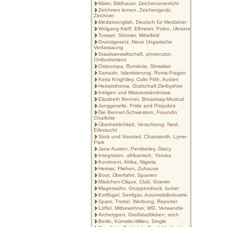
Maler, Bildhauer, Zeichenunterricht
Zeichnen lernen, Zeichengerät,
Zeichner
Medizinenglish, Deutsch für Mediziner
Wolgang Kleff, Elfmeter, Polen, Ukraine
Torwart, Stürmer, Mittelfeld
Grundgesetz, Neue Ungarische
Verfassaung
Staatsanwaltschaft, prosecutor,
Ombudsmann
Osteuropa, Rumänia, Slowakei
Sarrazin, Islamisierung, Roma-Fragen
Keira Knightley, Colin Firth, Austen
Heiratsthema, Grafschaft Derbyshire
Intrigen und Missverständnisse
Elizabeth Bennet, Broadway-Musical
Junggeselle, Pride and Prejudice
Die Bennet-Schwestern, Freundin
Charlotte
Überheblichkeit, Verachtung, Neid,
Eifersucht
Stolz und Vorurteil, Chatsworth, Lyme-
Park
Jane Austen, Pemberley, Darcy
Integration, afrikanisch, Yoruba
Kontinent, Afrika, Nigeria
Heimat, Fliehen, Zuhause
Boot, Überfahrt, Spanien
Mädchen-Clique, Club, Gramm
Magerwahn, Gruppendruck, locker
Kotflügel, Senfgas, Automobilindustrie
Spam, Trottel, Werbung, Reporter
Löffel, Mitbewohner, WG, Verwandte
Archetypen, Großstadtleben, reich
Berlin, Künstler-Milieu, Single