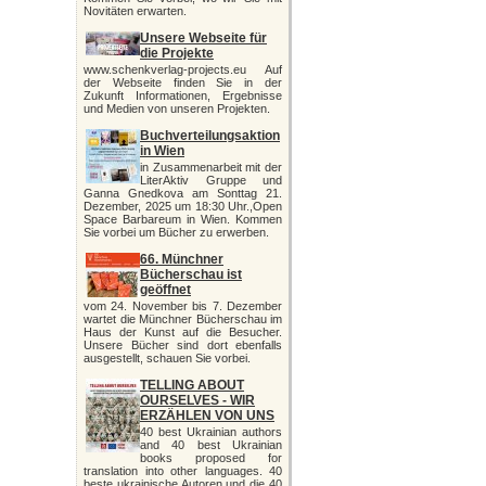
Novitäten erwarten.
Unsere Webseite für
die Projekte
www.schenkverlag-projects.eu Auf
der Webseite finden Sie in der
Zukunft Informationen, Ergebnisse
und Medien von unseren Projekten.
Buchverteilungsaktion
in Wien
in Zusammenarbeit mit der
LiterAktiv Gruppe und
Ganna Gnedkova am Sonttag 21.
Dezember, 2025 um 18:30 Uhr.,Open
Space Barbareum in Wien. Kommen
Sie vorbei um Bücher zu erwerben.
66. Münchner
Bücherschau ist
geöffnet
vom 24. November bis 7. Dezember
wartet die Münchner Bücherschau im
Haus der Kunst auf die Besucher.
Unsere Bücher sind dort ebenfalls
ausgestellt, schauen Sie vorbei.
TELLING ABOUT
OURSELVES - WIR
ERZÄHLEN VON UNS
40 best Ukrainian authors
and 40 best Ukrainian
books proposed for
translation into other languages. 40
beste ukrainische Autoren und die 40