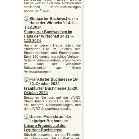
Fuchs widmet sich den sozialen und
seelischen Herausforderungen
moderner Frauen.
Stuttgarter Buchwochen im
Haus der Wirtschaft 14.11. –
1.12.2024
Auch in diesem Herbst steht die
Stuttgarter City im Zeichen des
Büchermachens und Bücherlesens:
Etwa 150 deutschsprachige Verlage ,
Schenk Verlag ebenfalls, präsentieren
im Haus der Wirtschaft
Schwerpunkte aus ihrem
Verlagsprogramm.
Frankfurter Buchmesse 16-20.
Oktober 2024
Besuchen Sie uns auf der LIVRO
Stand Halle 3.0 Stand C97, hier finden
Sie unseren Neuerscheiungen und
den LIVRO Ausstellungskatalog.
Unsere Freunde auf der
Leipziger Buchmesse
Kürzlich besuchten unsere Freunde,
der Übersetzer Jakob Walosczyk