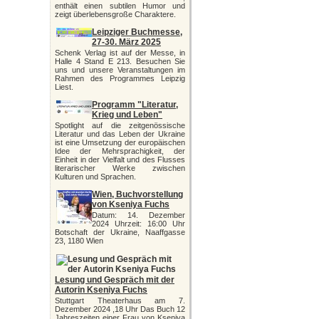
enthält einen subtilen Humor und
zeigt überlebensgroße Charaktere.
Leipziger Buchmesse,
27-30. März 2025
Schenk Verlag ist auf der Messe, in
Halle 4 Stand E 213. Besuchen Sie
uns und unsere Veranstaltungen im
Rahmen des Programmes Leipzig
Liest.
Programm "Literatur,
Krieg und Leben"
Spotlight auf die zeitgenössische
Literatur und das Leben der Ukraine
ist eine Umsetzung der europäischen
Idee der Mehrsprachigkeit, der
Einheit in der Vielfalt und des Flusses
literarischer Werke zwischen
Kulturen und Sprachen.
Wien, Buchvorstellung
von Kseniya Fuchs
Datum: 14. Dezember
2024 Uhrzeit: 16:00 Uhr
Botschaft der Ukraine, Naaffgasse
23, 1180 Wien
Lesung und Gespräch mit der
Autorin Kseniya Fuchs
Stuttgart Theaterhaus am 7.
Dezember 2024 ,18 Uhr Das Buch 12
Jahreszeiten einer Frau von Kseniya