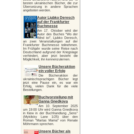
besten ukrainischen Bücher, die zur
Übersetzung in andere Sprachen
angeboten werden.
Autor Ljubko Deresch
auf der Frankfurter
Buchmesse
Am 17. Oktober wird der
Autor des Buches "Wo der
Wind ist", Ljubko Deresch,
an zwei Veranstaltungen auf der
Frankfurter Buchmesse teilnehmen.
Im Frühjahr wurde seine Reise nach
Deutschland aufgrund der Kriegslage
verhindert, aber jetzt besteht die
Möglichkeit, ihn kennenzulernen.
Unsere Bücheraktion
ein voller Erfolg
Die Bücheraktion der
ukrainischsprachigen Bücher legt
jetzt eine Pause ein, es war ein
Erfolg, vielen Dank für die viele
Bestellungen.
Buchvorstellung mit
Ganna Gnedkova
Am 10. September 2025
um 19:00 Uhr wird Ganna Gnedkova
in Kiew in der Buchhandlung „Sens”
(Mykilsky Lane 1/25) über den
Roman "Martas Mama" von Renate
Möhrmann sprechen.
Unsere Bücher als