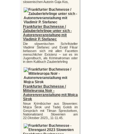
slowenischen Autorin Gaja Kos.
Frankfurter Buchmesse /
Zabuberlehrlinge unter sich -
Autorenveranstaltung mit
Vladimir P. Stefanec
Die slowenischen Schrifsteller
Vladimir Štefanec und Evald Flisar
befassen sich mit allen Facetten
menschlicher Existenz – sei es im
Jugendbuch, als Kriminalroman oder
in dem Kultbuch Zauberlehrling
Frankfurter Buchmesse /
Mitteleuropa Noir -
Autorenveranstaltung mit Mojca
Sirok
Neue Krimibücher aus Slowenien:
Mojca Širok und Tadej Golob im
Gespräch mit Tilman Spreckelsen,
Nationalstand Slowenien am
22.Oktober 2023., 11-11.45.