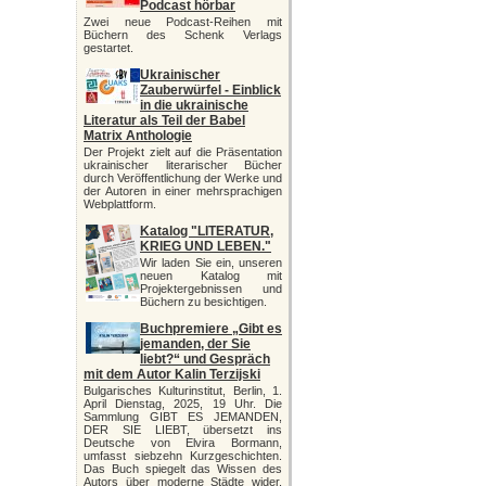
Podcast hörbar
Zwei neue Podcast-Reihen mit
Büchern des Schenk Verlags
gestartet.
Ukrainischer
Zauberwürfel - Einblick
in die ukrainische
Literatur als Teil der Babel
Matrix Anthologie
Der Projekt zielt auf die Präsentation
ukrainischer literarischer Bücher
durch Veröffentlichung der Werke und
der Autoren in einer mehrsprachigen
Webplattform.
Katalog "LITERATUR,
KRIEG UND LEBEN."
Wir laden Sie ein, unseren
neuen Katalog mit
Projektergebnissen und
Büchern zu besichtigen.
Buchpremiere „Gibt es
jemanden, der Sie
liebt?“ und Gespräch
mit dem Autor Kalin Terzijski
Bulgarisches Kulturinstitut, Berlin, 1.
April Dienstag, 2025, 19 Uhr. Die
Sammlung GIBT ES JEMANDEN,
DER SIE LIEBT, übersetzt ins
Deutsche von Elvira Bormann,
umfasst siebzehn Kurzgeschichten.
Das Buch spiegelt das Wissen des
Autors über moderne Städte wider,