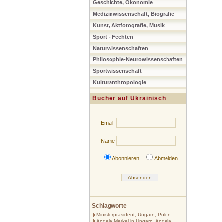
Geschichte, Ökonomie
Medizinwissenschaft, Biografie
Kunst, Aktfotografie, Musik
Sport - Fechten
Naturwissenschaften
Philosophie-Neurowissenschaften
Sportwissenschaft
Kulturanthropologie
Bücher auf Ukrainisch
Email
Name
Abonnieren
Abmelden
Schlagworte
Ministerpräsident, Ungarn, Polen
Angela Merkel in Ungarn, Angela