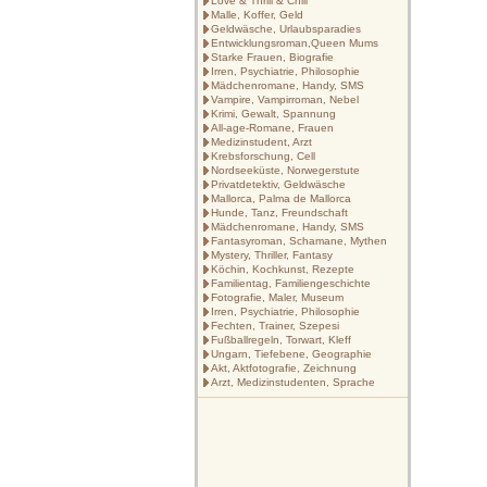
Love & Thrill & Chill
Malle, Koffer, Geld
Geldwäsche, Urlaubsparadies
Entwicklungsroman,Queen Mums
Starke Frauen, Biografie
Irren, Psychiatrie, Philosophie
Mädchenromane, Handy, SMS
Vampire, Vampirroman, Nebel
Krimi, Gewalt, Spannung
All-age-Romane, Frauen
Medizinstudent, Arzt
Krebsforschung, Cell
Nordseeküste, Norwegerstute
Privatdetektiv, Geldwäsche
Mallorca, Palma de Mallorca
Hunde, Tanz, Freundschaft
Mädchenromane, Handy, SMS
Fantasyroman, Schamane, Mythen
Mystery, Thriller, Fantasy
Köchin, Kochkunst, Rezepte
Familientag, Familiengeschichte
Fotografie, Maler, Museum
Irren, Psychiatrie, Philosophie
Fechten, Trainer, Szepesi
Fußballregeln, Torwart, Kleff
Ungarn, Tiefebene, Geographie
Akt, Aktfotografie, Zeichnung
Arzt, Medizinstudenten, Sprache