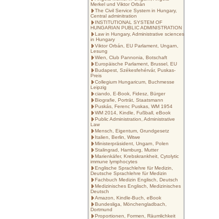
Merkel und Viktor Orbán
The Civil Service System in Hungary,
Central adminitration
INSTITUTIONAL SYSTEM OF
HUNGARIAN PUBLIC ADMINISTRATION
Law in Hungary, Administrative sciences
in Hungary
Viktor Orbán, EU Parlament, Ungarn,
Lesung
Wien, Club Pannonia, Botschaft
Europäische Parlament, Brussel, EU
Budapest, Székesfehérvár, Puskas-
Preis
Collegium Hungaricum, Buchmesse
Leipzig
ciando, E-Book, Fidesz, Bürger
Biografie, Porträt, Staatsmann
Puskás, Ferenc Puskas, WM 1954
WM 2014, Kindle, Fußball, eBook
Public Administration, Administrative
Law
Mensch, Eigentum, Grundgesetz
Italien, Berlin, Witwe
Ministerpräsident, Ungarn, Polen
Stalingrad, Hamburg, Mutter
Marienkäfer, Krebskrankheit, Cytolytic
immune lymphocytes
Englische Sprachlehre für Medizin,
Deutsche Sprachlehre für Medizin
Fachbuch Medizin Englisch, Deutsch
Medizinisches Englisch, Medizinisches
Deutsch
Amazon, Kindle-Buch, eBook
Bundesliga, Mönchengladbach,
Dortmund
Proportionen, Formen, Räumlichkeit