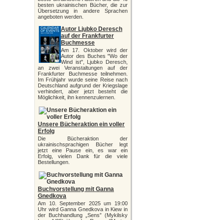
besten ukrainischen Bücher, die zur
Übersetzung in andere Sprachen
angeboten werden.
Autor Ljubko Deresch
auf der Frankfurter
Buchmesse
Am 17. Oktober wird der
Autor des Buches "Wo der
Wind ist", Ljubko Deresch,
an zwei Veranstaltungen auf der
Frankfurter Buchmesse teilnehmen.
Im Frühjahr wurde seine Reise nach
Deutschland aufgrund der Kriegslage
verhindert, aber jetzt besteht die
Möglichkeit, ihn kennenzulernen.
Unsere Bücheraktion ein voller
Erfolg
Die Bücheraktion der
ukrainischsprachigen Bücher legt
jetzt eine Pause ein, es war ein
Erfolg, vielen Dank für die viele
Bestellungen.
Buchvorstellung mit Ganna
Gnedkova
Am 10. September 2025 um 19:00
Uhr wird Ganna Gnedkova in Kiew in
der Buchhandlung „Sens” (Mykilsky