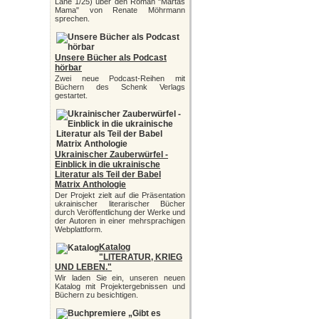
Lane 1/25) über den Roman "Martas
Mama" von Renate Möhrmann
sprechen.
Unsere Bücher als Podcast
hörbar
Zwei neue Podcast-Reihen mit
Büchern des Schenk Verlags
gestartet.
Ukrainischer Zauberwürfel -
Einblick in die ukrainische
Literatur als Teil der Babel
Matrix Anthologie
Der Projekt zielt auf die Präsentation
ukrainischer literarischer Bücher
durch Veröffentlichung der Werke und
der Autoren in einer mehrsprachigen
Webplattform.
Katalog
"LITERATUR, KRIEG
UND LEBEN."
Wir laden Sie ein, unseren neuen
Katalog mit Projektergebnissen und
Büchern zu besichtigen.