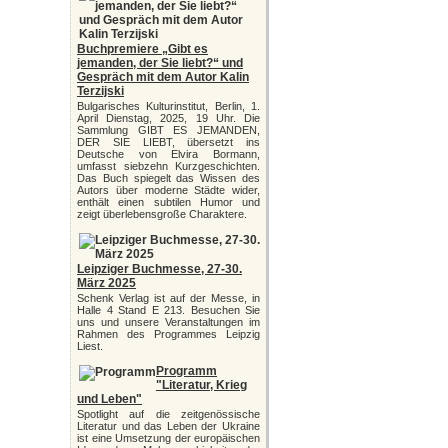
Buchpremiere „Gibt es
jemanden, der Sie liebt?“ und
Gespräch mit dem Autor Kalin
Terzijski
Bulgarisches Kulturinstitut, Berlin, 1.
April Dienstag, 2025, 19 Uhr. Die
Sammlung GIBT ES JEMANDEN,
DER SIE LIEBT, übersetzt ins
Deutsche von Elvira Bormann,
umfasst siebzehn Kurzgeschichten.
Das Buch spiegelt das Wissen des
Autors über moderne Städte wider,
enthält einen subtilen Humor und
zeigt überlebensgroße Charaktere.
Leipziger Buchmesse, 27-30.
März 2025
Schenk Verlag ist auf der Messe, in
Halle 4 Stand E 213. Besuchen Sie
uns und unsere Veranstaltungen im
Rahmen des Programmes Leipzig
Liest.
Programm
"Literatur, Krieg
und Leben"
Spotlight auf die zeitgenössische
Literatur und das Leben der Ukraine
ist eine Umsetzung der europäischen