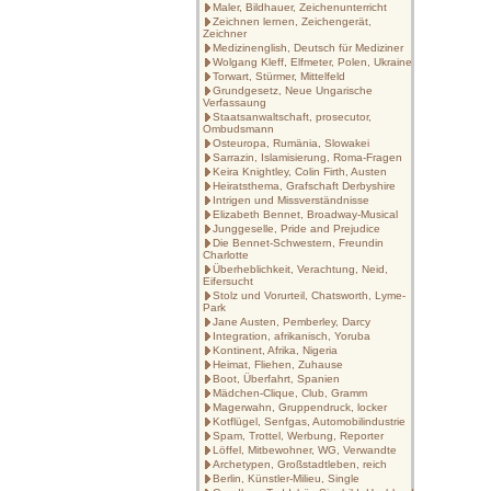
Maler, Bildhauer, Zeichenunterricht
Zeichnen lernen, Zeichengerät,
Zeichner
Medizinenglish, Deutsch für Mediziner
Wolgang Kleff, Elfmeter, Polen, Ukraine
Torwart, Stürmer, Mittelfeld
Grundgesetz, Neue Ungarische
Verfassaung
Staatsanwaltschaft, prosecutor,
Ombudsmann
Osteuropa, Rumänia, Slowakei
Sarrazin, Islamisierung, Roma-Fragen
Keira Knightley, Colin Firth, Austen
Heiratsthema, Grafschaft Derbyshire
Intrigen und Missverständnisse
Elizabeth Bennet, Broadway-Musical
Junggeselle, Pride and Prejudice
Die Bennet-Schwestern, Freundin
Charlotte
Überheblichkeit, Verachtung, Neid,
Eifersucht
Stolz und Vorurteil, Chatsworth, Lyme-
Park
Jane Austen, Pemberley, Darcy
Integration, afrikanisch, Yoruba
Kontinent, Afrika, Nigeria
Heimat, Fliehen, Zuhause
Boot, Überfahrt, Spanien
Mädchen-Clique, Club, Gramm
Magerwahn, Gruppendruck, locker
Kotflügel, Senfgas, Automobilindustrie
Spam, Trottel, Werbung, Reporter
Löffel, Mitbewohner, WG, Verwandte
Archetypen, Großstadtleben, reich
Berlin, Künstler-Milieu, Single