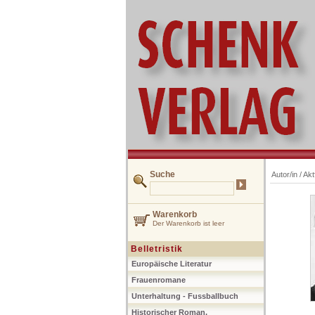
Suche
Autor/in /
Akt
Warenkorb
Der Warenkorb ist leer
Belletristik
Europäische Literatur
Frauenromane
Unterhaltung - Fussballbuch
Historischer Roman,