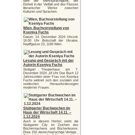
Idee der Mehrsprachigkeit, der
Einheit in der Vielfalt und des Flusses
literarischer Werke zwischen
Kulturen und Sprachen.
Wien, Buchvorstellung von
Kseniya Fuchs
Datum: 14. Dezember 2024 Uhrzeit:
16:00 Uhr Botschaft der Ukraine,
Naaffgasse 23, 1180 Wien
Lesung und Gespräch mit der
Autorin Kseniya Fuchs
Stuttgart Theaterhaus am 7.
Dezember 2024 ,18 Uhr Das Buch 12
Jahreszeiten einer Frau von Kseniya
Fuchs widmet sich den sozialen und
seelischen Herausforderungen
moderner Frauen.
Stuttgarter Buchwochen im
Haus der Wirtschaft 14.11. –
1.12.2024
Auch in diesem Herbst steht die
Stuttgarter City im Zeichen des
Büchermachens und Bücherlesens:
Etwa 150 deutschsprachige Verlage ,