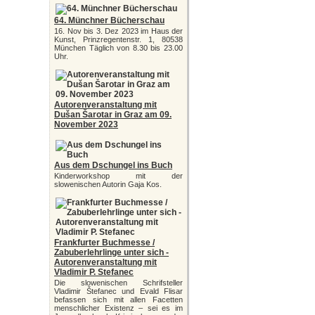
64. Münchner Bücherschau
16. Nov bis 3. Dez 2023 im Haus der
Kunst, Prinzregentenstr. 1, 80538
München Täglich von 8.30 bis 23.00
Uhr.
Autorenveranstaltung mit
Dušan Šarotar in Graz am 09.
November 2023
Aus dem Dschungel ins Buch
Kinderworkshop mit der
slowenischen Autorin Gaja Kos.
Frankfurter Buchmesse /
Zabuberlehrlinge unter sich -
Autorenveranstaltung mit
Vladimir P. Stefanec
Die slowenischen Schrifsteller
Vladimir Štefanec und Evald Flisar
befassen sich mit allen Facetten
menschlicher Existenz – sei es im