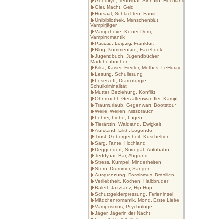
Goodbye, Teddybär, Sinnbild, Hochland
Gier, Macht, Geld
Hörsaal, Schlachten, Faust
Unibibliothek, Menschenblut,
Vampirjäger
Vampirhexe, Kölner Dom,
Vampirromantik
Passau. Leipzig, Frankfurt
Blog, Kommentare, Facebook
Jugendbuch, Jugendbücher,
Mädchenbücher
Kika, Kaiser, Fiedler, Mothes, LeHuray
Lesung, Schullesung
Lesestoff, Dramaturgie,
Schulkriminalität
Mutter, Beziehung, Konflikt
Ohnmacht, Gestaltenwandler, Kampf
Traumurlaub, Gegenwart, Bootstour
Welle, Wellen, Missbrauch
Lehrer, Liebe, Lügen
Tierärztin, Waldrand, Ewigkeit
Aufstand, Lilith, Legende
Trost, Geborgenheit, Kuscheltier
Sarg, Tante, Hochland
Deggendorf, Surrogat, Autobahn
Teddybär, Bär, Abgrund
Stress, Kumpel, Minderheiten
Stern, Drummer, Sänger
Ausgrenzung, Rassismus, Brasilien
Verliebtheit, Kochen, Halbbruder
Balett, Jazztanz, Hip-Hop
Schutzgelderpressung, Ferieninsel
Mädchenromantik, Mond, Erste Liebe
Vampirismus, Psychologe
Jäger, Jägerin der Nacht