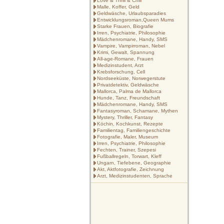
Love & Thrill & Chill
Malle, Koffer, Geld
Geldwäsche, Urlaubsparadies
Entwicklungsroman,Queen Mums
Starke Frauen, Biografie
Irren, Psychiatrie, Philosophie
Mädchenromane, Handy, SMS
Vampire, Vampirroman, Nebel
Krimi, Gewalt, Spannung
All-age-Romane, Frauen
Medizinstudent, Arzt
Krebsforschung, Cell
Nordseeküste, Norwegerstute
Privatdetektiv, Geldwäsche
Mallorca, Palma de Mallorca
Hunde, Tanz, Freundschaft
Mädchenromane, Handy, SMS
Fantasyroman, Schamane, Mythen
Mystery, Thriller, Fantasy
Köchin, Kochkunst, Rezepte
Familientag, Familiengeschichte
Fotografie, Maler, Museum
Irren, Psychiatrie, Philosophie
Fechten, Trainer, Szepesi
Fußballregeln, Torwart, Kleff
Ungarn, Tiefebene, Geographie
Akt, Aktfotografie, Zeichnung
Arzt, Medizinstudenten, Sprache