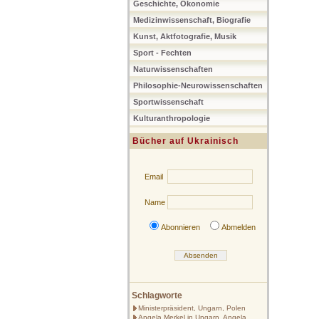
Geschichte, Ökonomie
Medizinwissenschaft, Biografie
Kunst, Aktfotografie, Musik
Sport - Fechten
Naturwissenschaften
Philosophie-Neurowissenschaften
Sportwissenschaft
Kulturanthropologie
Bücher auf Ukrainisch
Email
Name
Abonnieren
Abmelden
Schlagworte
Ministerpräsident, Ungarn, Polen
Angela Merkel in Ungarn, Angela