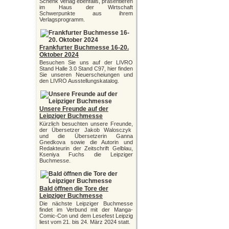
Schenk Verlag ebenfalls, präsentieren
im Haus der Wirtschaft
Schwerpunkte aus ihrem
Verlagsprogramm.
Frankfurter Buchmesse 16-20.
Oktober 2024
Besuchen Sie uns auf der LIVRO
Stand Halle 3.0 Stand C97, hier finden
Sie unseren Neuerscheiungen und
den LIVRO Ausstellungskatalog.
Unsere Freunde auf der
Leipziger Buchmesse
Kürzlich besuchten unsere Freunde,
der Übersetzer Jakob Walosczyk
und die Übersetzerin Ganna
Gnedkova sowie die Autorin und
Redakteurin der Zeitschrift Gelblau,
Kseniya Fuchs die Leipziger
Buchmesse.
Bald öffnen die Tore der
Leipziger Buchmesse
Die nächste Leipziger Buchmesse
findet im Verbund mit der Manga-
Comic-Con und dem Lesefest Leipzig
liest vom 21. bis 24. März 2024 statt.