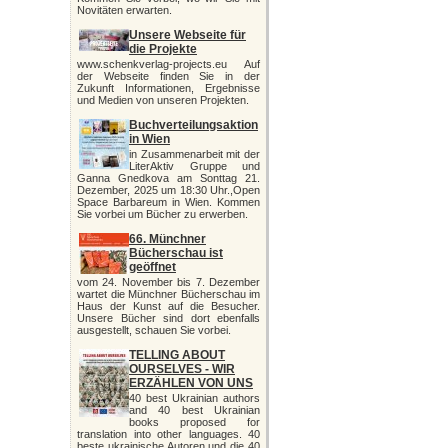
Novitäten erwarten.
Unsere Webseite für
die Projekte
www.schenkverlag-projects.eu Auf
der Webseite finden Sie in der
Zukunft Informationen, Ergebnisse
und Medien von unseren Projekten.
Buchverteilungsaktion
in Wien
in Zusammenarbeit mit der
LiterAktiv Gruppe und
Ganna Gnedkova am Sonttag 21.
Dezember, 2025 um 18:30 Uhr.,Open
Space Barbareum in Wien. Kommen
Sie vorbei um Bücher zu erwerben.
66. Münchner
Bücherschau ist
geöffnet
vom 24. November bis 7. Dezember
wartet die Münchner Bücherschau im
Haus der Kunst auf die Besucher.
Unsere Bücher sind dort ebenfalls
ausgestellt, schauen Sie vorbei.
TELLING ABOUT
OURSELVES - WIR
ERZÄHLEN VON UNS
40 best Ukrainian authors
and 40 best Ukrainian
books proposed for
translation into other languages. 40
beste ukrainische Autoren und die 40