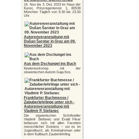
16. Nov bis 3. Dez 2023 im Haus der
Kunst, Prinzregentenstr. 1, 80538
München Täglich von 8.30 bis 23.00
Uhr.
Autorenveranstaltung mit
Dušan Šarotar in Graz am 09.
November 2023
Aus dem Dschungel ins Buch
Kinderworkshop mit der
slowenischen Autorin Gaja Kos.
Frankfurter Buchmesse /
Zabuberlehrlinge unter sich -
Autorenveranstaltung mit
Vladimir P. Stefanec
Die slowenischen Schrifsteller
Vladimir Štefanec und Evald Flisar
befassen sich mit allen Facetten
menschlicher Existenz – sei es im
Jugendbuch, als Kriminalroman oder
in dem Kultbuch Zauberlehrling