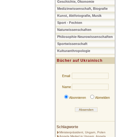
Geschichte, Ökonomie
Medizinwissenschaft, Biografie
Kunst, Aktfotografie, Musik
Sport - Fechten
Naturwissenschaften
Philosophie-Neurowissenschaften
Sportwissenschaft
Kulturanthropologie
Bücher auf Ukrainisch
Email
Name
Abonnieren
Abmelden
Schlagworte
Ministerpräsident, Ungarn, Polen
Angela Merkel in Ungarn, Angela