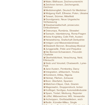
Maler, Bildhauer, Zeichenunterricht
Zeichnen lernen, Zeichengerät,
Zeichner
Medizinenglish, Deutsch für Mediziner
Wolgang Kleff, Elfmeter, Polen, Ukraine
Torwart, Stürmer, Mittelfeld
Grundgesetz, Neue Ungarische
Verfassaung
Staatsanwaltschaft, prosecutor,
Ombudsmann
Osteuropa, Rumänia, Slowakei
Sarrazin, Islamisierung, Roma-Fragen
Keira Knightley, Colin Firth, Austen
Heiratsthema, Grafschaft Derbyshire
Intrigen und Missverständnisse
Elizabeth Bennet, Broadway-Musical
Junggeselle, Pride and Prejudice
Die Bennet-Schwestern, Freundin
Charlotte
Überheblichkeit, Verachtung, Neid,
Eifersucht
Stolz und Vorurteil, Chatsworth, Lyme-
Park
Jane Austen, Pemberley, Darcy
Integration, afrikanisch, Yoruba
Kontinent, Afrika, Nigeria
Heimat, Fliehen, Zuhause
Boot, Überfahrt, Spanien
Mädchen-Clique, Club, Gramm
Magerwahn, Gruppendruck, locker
Kotflügel, Senfgas, Automobilindustrie
Spam, Trottel, Werbung, Reporter
Löffel, Mitbewohner, WG, Verwandte
Archetypen, Großstadtleben, reich
Berlin, Künstler-Milieu, Single