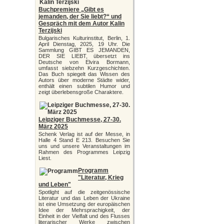
Buchpremiere „Gibt es
jemanden, der Sie liebt?“ und
Gespräch mit dem Autor Kalin
Terzijski
Bulgarisches Kulturinstitut, Berlin, 1.
April Dienstag, 2025, 19 Uhr. Die
Sammlung GIBT ES JEMANDEN,
DER SIE LIEBT, übersetzt ins
Deutsche von Elvira Bormann,
umfasst siebzehn Kurzgeschichten.
Das Buch spiegelt das Wissen des
Autors über moderne Städte wider,
enthält einen subtilen Humor und
zeigt überlebensgroße Charaktere.
Leipziger Buchmesse, 27-30.
März 2025
Schenk Verlag ist auf der Messe, in
Halle 4 Stand E 213. Besuchen Sie
uns und unsere Veranstaltungen im
Rahmen des Programmes Leipzig
Liest.
Programm
"Literatur, Krieg
und Leben"
Spotlight auf die zeitgenössische
Literatur und das Leben der Ukraine
ist eine Umsetzung der europäischen
Idee der Mehrsprachigkeit, der
Einheit in der Vielfalt und des Flusses
literarischer Werke zwischen