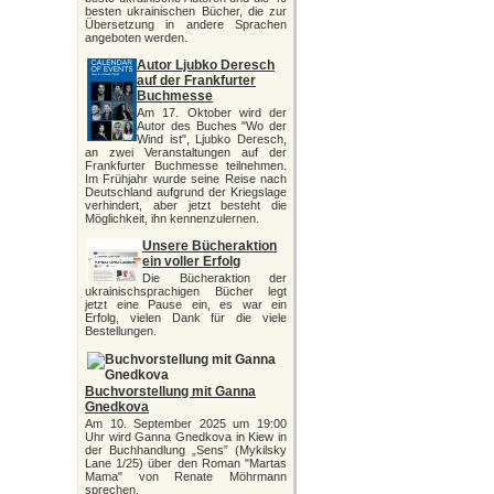
besten ukrainischen Bücher, die zur
Übersetzung in andere Sprachen
angeboten werden.
Autor Ljubko Deresch
auf der Frankfurter
Buchmesse
Am 17. Oktober wird der
Autor des Buches "Wo der
Wind ist", Ljubko Deresch,
an zwei Veranstaltungen auf der
Frankfurter Buchmesse teilnehmen.
Im Frühjahr wurde seine Reise nach
Deutschland aufgrund der Kriegslage
verhindert, aber jetzt besteht die
Möglichkeit, ihn kennenzulernen.
Unsere Bücheraktion
ein voller Erfolg
Die Bücheraktion der
ukrainischsprachigen Bücher legt
jetzt eine Pause ein, es war ein
Erfolg, vielen Dank für die viele
Bestellungen.
Buchvorstellung mit Ganna
Gnedkova
Am 10. September 2025 um 19:00
Uhr wird Ganna Gnedkova in Kiew in
der Buchhandlung „Sens” (Mykilsky
Lane 1/25) über den Roman "Martas
Mama" von Renate Möhrmann
sprechen.