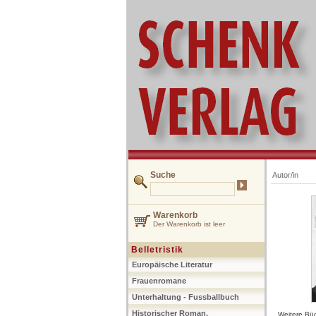
Suche
Autor/in
Warenkorb
Der Warenkorb ist leer
Belletristik
Europäische Literatur
Frauenromane
Unterhaltung - Fussballbuch
Historischer Roman,
Weitere Büc