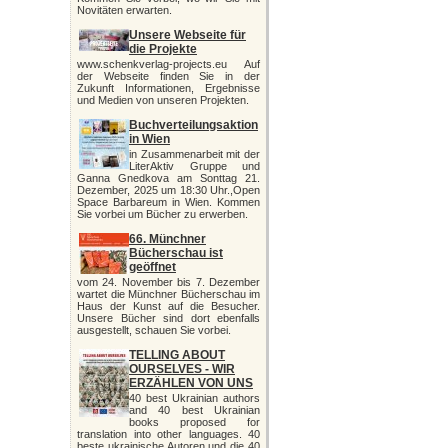
Novitäten erwarten.
Unsere Webseite für
die Projekte
www.schenkverlag-projects.eu Auf
der Webseite finden Sie in der
Zukunft Informationen, Ergebnisse
und Medien von unseren Projekten.
Buchverteilungsaktion
in Wien
in Zusammenarbeit mit der
LiterAktiv Gruppe und
Ganna Gnedkova am Sonttag 21.
Dezember, 2025 um 18:30 Uhr.,Open
Space Barbareum in Wien. Kommen
Sie vorbei um Bücher zu erwerben.
66. Münchner
Bücherschau ist
geöffnet
vom 24. November bis 7. Dezember
wartet die Münchner Bücherschau im
Haus der Kunst auf die Besucher.
Unsere Bücher sind dort ebenfalls
ausgestellt, schauen Sie vorbei.
TELLING ABOUT
OURSELVES - WIR
ERZÄHLEN VON UNS
40 best Ukrainian authors
and 40 best Ukrainian
books proposed for
translation into other languages. 40
beste ukrainische Autoren und die 40