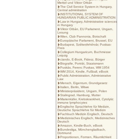
Merkel und Viktor Orbán
The Civil Service System in Hungary,
Central adminitration
INSTITUTIONAL SYSTEM OF
HUNGARIAN PUBLIC ADMINISTRATION
Law in Hungary, Administrative sciences
in Hungary
Viktor Orbán, EU Parlament, Ungarn,
Lesung
Wien, Club Pannonia, Botschaft
Europäische Parlament, Brussel, EU
Budapest, Székesfehérvár, Puskas-
Preis
Collegium Hungaricum, Buchmesse
Leipzig
ciando, E-Book, Fidesz, Bürger
Biografie, Porträt, Staatsmann
Puskás, Ferenc Puskas, WM 1954
WM 2014, Kindle, Fußball, eBook
Public Administration, Administrative
Law
Mensch, Eigentum, Grundgesetz
Italien, Berlin, Witwe
Ministerpräsident, Ungarn, Polen
Stalingrad, Hamburg, Mutter
Marienkäfer, Krebskrankheit, Cytolytic
immune lymphocytes
Englische Sprachlehre für Medizin,
Deutsche Sprachlehre für Medizin
Fachbuch Medizin Englisch, Deutsch
Medizinisches Englisch, Medizinisches
Deutsch
Amazon, Kindle-Buch, eBook
Bundesliga, Mönchengladbach,
Dortmund
Proportionen, Formen, Räumlichkeit