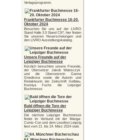
Verlagsprogramm.
Frankfurter Buchmesse 16-20.
Oktober 2024
Besuchen Sie uns auf der LIVRO
Stand Halle 3.0 Stand C97, hier finden
Sie unseren Neuerscheiungen und
den LIVRO Ausstellungskatalog.
Unsere Freunde auf der
Leipziger Buchmesse
Kürzlich besuchten unsere Freunde,
der Übersetzer Jakob Walosczyk
und die Übersetzerin Ganna
Gnedkova sowie die Autorin und
Redakteurin der Zeitschrift Gelblau,
Kseniya Fuchs die Leipziger
Buchmesse.
Bald öffnen die Tore der
Leipziger Buchmesse
Die nächste Leipziger Buchmesse
findet im Verbund mit der Manga-
Comic-Con und dem Lesefest Leipzig
liest vom 21. bis 24. März 2024 statt.
64. Münchner Bücherschau