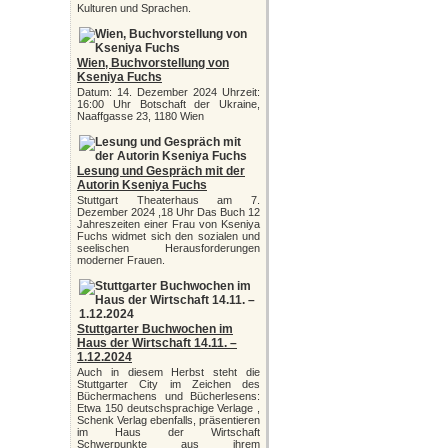
Kulturen und Sprachen.
Wien, Buchvorstellung von
Kseniya Fuchs
Datum: 14. Dezember 2024 Uhrzeit:
16:00 Uhr Botschaft der Ukraine,
Naaffgasse 23, 1180 Wien
Lesung und Gespräch mit der
Autorin Kseniya Fuchs
Stuttgart Theaterhaus am 7.
Dezember 2024 ,18 Uhr Das Buch 12
Jahreszeiten einer Frau von Kseniya
Fuchs widmet sich den sozialen und
seelischen Herausforderungen
moderner Frauen.
Stuttgarter Buchwochen im
Haus der Wirtschaft 14.11. –
1.12.2024
Auch in diesem Herbst steht die
Stuttgarter City im Zeichen des
Büchermachens und Bücherlesens:
Etwa 150 deutschsprachige Verlage ,
Schenk Verlag ebenfalls, präsentieren
im Haus der Wirtschaft
Schwerpunkte aus ihrem