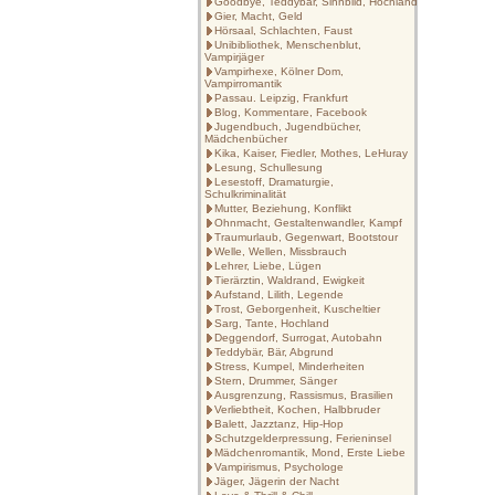
Goodbye, Teddybär, Sinnbild, Hochland
Gier, Macht, Geld
Hörsaal, Schlachten, Faust
Unibibliothek, Menschenblut,
Vampirjäger
Vampirhexe, Kölner Dom,
Vampirromantik
Passau. Leipzig, Frankfurt
Blog, Kommentare, Facebook
Jugendbuch, Jugendbücher,
Mädchenbücher
Kika, Kaiser, Fiedler, Mothes, LeHuray
Lesung, Schullesung
Lesestoff, Dramaturgie,
Schulkriminalität
Mutter, Beziehung, Konflikt
Ohnmacht, Gestaltenwandler, Kampf
Traumurlaub, Gegenwart, Bootstour
Welle, Wellen, Missbrauch
Lehrer, Liebe, Lügen
Tierärztin, Waldrand, Ewigkeit
Aufstand, Lilith, Legende
Trost, Geborgenheit, Kuscheltier
Sarg, Tante, Hochland
Deggendorf, Surrogat, Autobahn
Teddybär, Bär, Abgrund
Stress, Kumpel, Minderheiten
Stern, Drummer, Sänger
Ausgrenzung, Rassismus, Brasilien
Verliebtheit, Kochen, Halbbruder
Balett, Jazztanz, Hip-Hop
Schutzgelderpressung, Ferieninsel
Mädchenromantik, Mond, Erste Liebe
Vampirismus, Psychologe
Jäger, Jägerin der Nacht