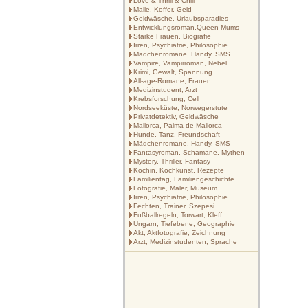
Love & Thrill & Chill
Malle, Koffer, Geld
Geldwäsche, Urlaubsparadies
Entwicklungsroman,Queen Mums
Starke Frauen, Biografie
Irren, Psychiatrie, Philosophie
Mädchenromane, Handy, SMS
Vampire, Vampirroman, Nebel
Krimi, Gewalt, Spannung
All-age-Romane, Frauen
Medizinstudent, Arzt
Krebsforschung, Cell
Nordseeküste, Norwegerstute
Privatdetektiv, Geldwäsche
Mallorca, Palma de Mallorca
Hunde, Tanz, Freundschaft
Mädchenromane, Handy, SMS
Fantasyroman, Schamane, Mythen
Mystery, Thriller, Fantasy
Köchin, Kochkunst, Rezepte
Familientag, Familiengeschichte
Fotografie, Maler, Museum
Irren, Psychiatrie, Philosophie
Fechten, Trainer, Szepesi
Fußballregeln, Torwart, Kleff
Ungarn, Tiefebene, Geographie
Akt, Aktfotografie, Zeichnung
Arzt, Medizinstudenten, Sprache