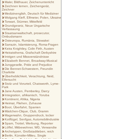
Maler, Bildhauer, Zeichenunterricht
Zeichnen lernen, Zeichengerät,
Zeichner
Medizinenglish, Deutsch für Mediziner
Wolgang Kleff, Elfmeter, Polen, Ukraine
Torwart, Stürmer, Mittelfeld
Grundgesetz, Neue Ungarische
Verfassaung
Staatsanwaltschaft, prosecutor,
Ombudsmann
Osteuropa, Rumänia, Slowakei
Sarrazin, Islamisierung, Roma-Fragen
Keira Knightley, Colin Firth, Austen
Heiratsthema, Grafschaft Derbyshire
Intrigen und Missverständnisse
Elizabeth Bennet, Broadway-Musical
Junggeselle, Pride and Prejudice
Die Bennet-Schwestern, Freundin
Charlotte
Überheblichkeit, Verachtung, Neid,
Eifersucht
Stolz und Vorurteil, Chatsworth, Lyme-
Park
Jane Austen, Pemberley, Darcy
Integration, afrikanisch, Yoruba
Kontinent, Afrika, Nigeria
Heimat, Fliehen, Zuhause
Boot, Überfahrt, Spanien
Mädchen-Clique, Club, Gramm
Magerwahn, Gruppendruck, locker
Kotflügel, Senfgas, Automobilindustrie
Spam, Trottel, Werbung, Reporter
Löffel, Mitbewohner, WG, Verwandte
Archetypen, Großstadtleben, reich
Berlin, Künstler-Milieu, Single