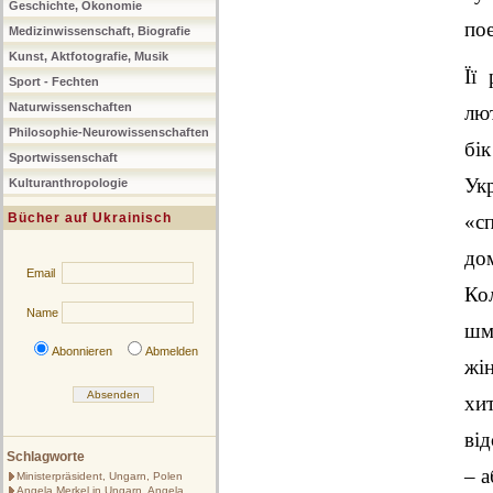
Geschichte, Ökonomie
по
Medizinwissenschaft, Biografie
Kunst, Aktfotografie, Musik
Її
Sport - Fechten
Naturwissenschaften
лю
Philosophie-Neurowissenschaften
бік
Sportwissenschaft
Ук
Kulturanthropologie
Bücher auf Ukrainisch
«с
до
Email
Ко
Name
шм
Abonnieren
Abmelden
жі
хи
ві
Schlagworte
– 
Ministerpräsident, Ungarn, Polen
Angela Merkel in Ungarn, Angela