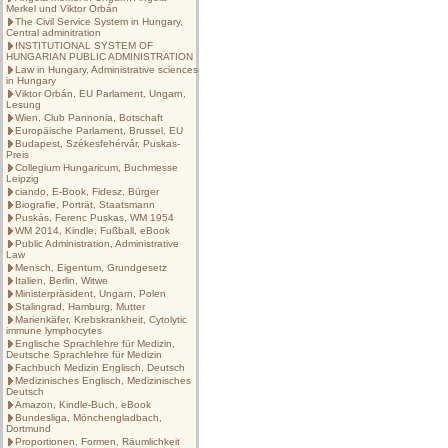
Merkel und Viktor Orbán
The Civil Service System in Hungary,
Central adminitration
INSTITUTIONAL SYSTEM OF
HUNGARIAN PUBLIC ADMINISTRATION
Law in Hungary, Administrative sciences
in Hungary
Viktor Orbán, EU Parlament, Ungarn,
Lesung
Wien, Club Pannonia, Botschaft
Europäische Parlament, Brussel, EU
Budapest, Székesfehérvár, Puskas-
Preis
Collegium Hungaricum, Buchmesse
Leipzig
ciando, E-Book, Fidesz, Bürger
Biografie, Porträt, Staatsmann
Puskás, Ferenc Puskas, WM 1954
WM 2014, Kindle, Fußball, eBook
Public Administration, Administrative
Law
Mensch, Eigentum, Grundgesetz
Italien, Berlin, Witwe
Ministerpräsident, Ungarn, Polen
Stalingrad, Hamburg, Mutter
Marienkäfer, Krebskrankheit, Cytolytic
immune lymphocytes
Englische Sprachlehre für Medizin,
Deutsche Sprachlehre für Medizin
Fachbuch Medizin Englisch, Deutsch
Medizinisches Englisch, Medizinisches
Deutsch
Amazon, Kindle-Buch, eBook
Bundesliga, Mönchengladbach,
Dortmund
Proportionen, Formen, Räumlichkeit