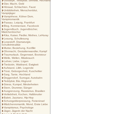
Goodbye, Teddybär, Sinnbild, Hochland
Gier, Macht, Geld
Hörsaal, Schlachten, Faust
Unibibliothek, Menschenblut,
Vampirjäger
Vampirhexe, Kölner Dom,
Vampirromantik
Passau. Leipzig, Frankfurt
Blog, Kommentare, Facebook
Jugendbuch, Jugendbücher,
Mädchenbücher
Kika, Kaiser, Fiedler, Mothes, LeHuray
Lesung, Schullesung
Lesestoff, Dramaturgie,
Schulkriminalität
Mutter, Beziehung, Konflikt
Ohnmacht, Gestaltenwandler, Kampf
Traumurlaub, Gegenwart, Bootstour
Welle, Wellen, Missbrauch
Lehrer, Liebe, Lügen
Tierärztin, Waldrand, Ewigkeit
Aufstand, Lilith, Legende
Trost, Geborgenheit, Kuscheltier
Sarg, Tante, Hochland
Deggendorf, Surrogat, Autobahn
Teddybär, Bär, Abgrund
Stress, Kumpel, Minderheiten
Stern, Drummer, Sänger
Ausgrenzung, Rassismus, Brasilien
Verliebtheit, Kochen, Halbbruder
Balett, Jazztanz, Hip-Hop
Schutzgelderpressung, Ferieninsel
Mädchenromantik, Mond, Erste Liebe
Vampirismus, Psychologe
Jäger, Jägerin der Nacht