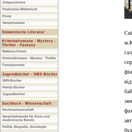
Zeitgeschichte
Poetisches Bilderbuch
Essay
Vampirromane
Св
Slowenische Literatur
Kriminalromane - Mystery -
м.
Thriller - Fantasy
га
Mallorca-Krimis
Kriminalromane - Mystery - Thriller
сп
Fantasyroman
фін
Jugendbücher - SMS-Bücher
ві
SMS-Bücher
Handy-Bücher
ба
Jugendbücher
зв
Sachbuch - Wissenschaft
фа
Rechtswissenschaft
Sprachlehrwerke für Ärzte und
ав
medizinische Berufe
Politik, Biografie, Soziologie
бу