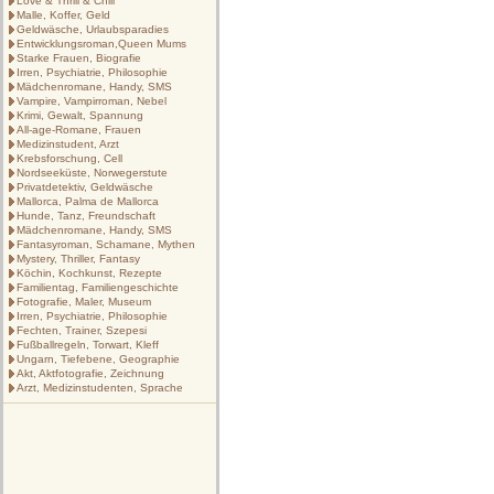
Love & Thrill & Chill
Malle, Koffer, Geld
Geldwäsche, Urlaubsparadies
Entwicklungsroman,Queen Mums
Starke Frauen, Biografie
Irren, Psychiatrie, Philosophie
Mädchenromane, Handy, SMS
Vampire, Vampirroman, Nebel
Krimi, Gewalt, Spannung
All-age-Romane, Frauen
Medizinstudent, Arzt
Krebsforschung, Cell
Nordseeküste, Norwegerstute
Privatdetektiv, Geldwäsche
Mallorca, Palma de Mallorca
Hunde, Tanz, Freundschaft
Mädchenromane, Handy, SMS
Fantasyroman, Schamane, Mythen
Mystery, Thriller, Fantasy
Köchin, Kochkunst, Rezepte
Familientag, Familiengeschichte
Fotografie, Maler, Museum
Irren, Psychiatrie, Philosophie
Fechten, Trainer, Szepesi
Fußballregeln, Torwart, Kleff
Ungarn, Tiefebene, Geographie
Akt, Aktfotografie, Zeichnung
Arzt, Medizinstudenten, Sprache