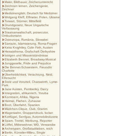
Maler, Bildhauer, Zeichenunterricht
Zeichnen lernen, Zeichengerät,
Zeichner
Medizinenglish, Deutsch für Mediziner
Wolgang Kleff, Elfmeter, Polen, Ukraine
Torwart, Stürmer, Mittelfeld
Grundgesetz, Neue Ungarische
Verfassaung
Staatsanwaltschaft, prosecutor,
Ombudsmann
Osteuropa, Rumänia, Slowakei
Sarrazin, Islamisierung, Roma-Fragen
Keira Knightley, Colin Firth, Austen
Heiratsthema, Grafschaft Derbyshire
Intrigen und Missverständnisse
Elizabeth Bennet, Broadway-Musical
Junggeselle, Pride and Prejudice
Die Bennet-Schwestern, Freundin
Charlotte
Überheblichkeit, Verachtung, Neid,
Eifersucht
Stolz und Vorurteil, Chatsworth, Lyme-
Park
Jane Austen, Pemberley, Darcy
Integration, afrikanisch, Yoruba
Kontinent, Afrika, Nigeria
Heimat, Fliehen, Zuhause
Boot, Überfahrt, Spanien
Mädchen-Clique, Club, Gramm
Magerwahn, Gruppendruck, locker
Kotflügel, Senfgas, Automobilindustrie
Spam, Trottel, Werbung, Reporter
Löffel, Mitbewohner, WG, Verwandte
Archetypen, Großstadtleben, reich
Berlin, Künstler-Milieu, Single