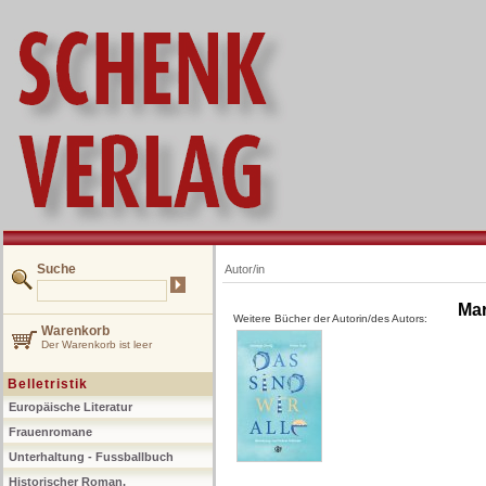
Suche
Autor/in
Mar
Weitere Bücher der Autorin/des Autors:
Warenkorb
Der Warenkorb ist leer
Belletristik
Europäische Literatur
Frauenromane
Unterhaltung - Fussballbuch
Historischer Roman,