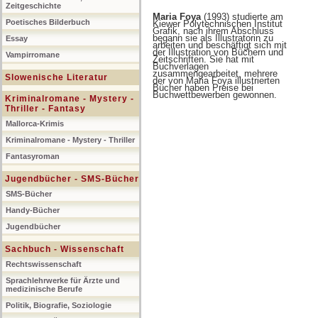
Zeitgeschichte
Maria Foya
(1993) studierte am
Poetisches Bilderbuch
Kiewer Polytechnischen Institut
Grafik, nach ihrem Abschluss
begann sie als Illustratorin zu
Essay
arbeiten und beschäftigt sich mit
der Illustration von Büchern und
Vampirromane
Zeitschriften. Sie hat mit
Buchverlagen
zusammengearbeitet, mehrere
Slowenische Literatur
der von Maria Foya illustrierten
Bücher haben Preise bei
Buchwettbewerben gewonnen.
Kriminalromane - Mystery -
Thriller - Fantasy
Mallorca-Krimis
Kriminalromane - Mystery - Thriller
Fantasyroman
Jugendbücher - SMS-Bücher
SMS-Bücher
Handy-Bücher
Jugendbücher
Sachbuch - Wissenschaft
Rechtswissenschaft
Sprachlehrwerke für Ärzte und
medizinische Berufe
Politik, Biografie, Soziologie