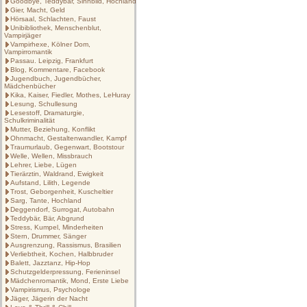
Goodbye, Teddybär, Sinnbild, Hochland
Gier, Macht, Geld
Hörsaal, Schlachten, Faust
Unibibliothek, Menschenblut,
Vampirjäger
Vampirhexe, Kölner Dom,
Vampirromantik
Passau. Leipzig, Frankfurt
Blog, Kommentare, Facebook
Jugendbuch, Jugendbücher,
Mädchenbücher
Kika, Kaiser, Fiedler, Mothes, LeHuray
Lesung, Schullesung
Lesestoff, Dramaturgie,
Schulkriminalität
Mutter, Beziehung, Konflikt
Ohnmacht, Gestaltenwandler, Kampf
Traumurlaub, Gegenwart, Bootstour
Welle, Wellen, Missbrauch
Lehrer, Liebe, Lügen
Tierärztin, Waldrand, Ewigkeit
Aufstand, Lilith, Legende
Trost, Geborgenheit, Kuscheltier
Sarg, Tante, Hochland
Deggendorf, Surrogat, Autobahn
Teddybär, Bär, Abgrund
Stress, Kumpel, Minderheiten
Stern, Drummer, Sänger
Ausgrenzung, Rassismus, Brasilien
Verliebtheit, Kochen, Halbbruder
Balett, Jazztanz, Hip-Hop
Schutzgelderpressung, Ferieninsel
Mädchenromantik, Mond, Erste Liebe
Vampirismus, Psychologe
Jäger, Jägerin der Nacht