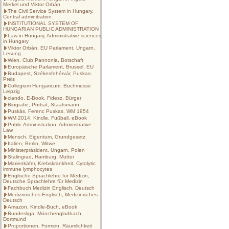
Merkel und Viktor Orbán
The Civil Service System in Hungary,
Central adminitration
INSTITUTIONAL SYSTEM OF
HUNGARIAN PUBLIC ADMINISTRATION
Law in Hungary, Administrative sciences
in Hungary
Viktor Orbán, EU Parlament, Ungarn,
Lesung
Wien, Club Pannonia, Botschaft
Europäische Parlament, Brussel, EU
Budapest, Székesfehérvár, Puskas-
Preis
Collegium Hungaricum, Buchmesse
Leipzig
ciando, E-Book, Fidesz, Bürger
Biografie, Porträt, Staatsmann
Puskás, Ferenc Puskas, WM 1954
WM 2014, Kindle, Fußball, eBook
Public Administration, Administrative
Law
Mensch, Eigentum, Grundgesetz
Italien, Berlin, Witwe
Ministerpräsident, Ungarn, Polen
Stalingrad, Hamburg, Mutter
Marienkäfer, Krebskrankheit, Cytolytic
immune lymphocytes
Englische Sprachlehre für Medizin,
Deutsche Sprachlehre für Medizin
Fachbuch Medizin Englisch, Deutsch
Medizinisches Englisch, Medizinisches
Deutsch
Amazon, Kindle-Buch, eBook
Bundesliga, Mönchengladbach,
Dortmund
Proportionen, Formen, Räumlichkeit