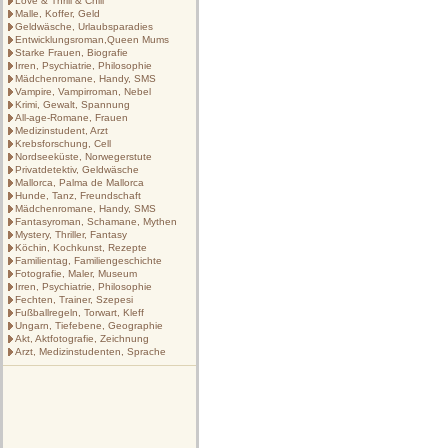
Love & Thrill & Chill
Malle, Koffer, Geld
Geldwäsche, Urlaubsparadies
Entwicklungsroman,Queen Mums
Starke Frauen, Biografie
Irren, Psychiatrie, Philosophie
Mädchenromane, Handy, SMS
Vampire, Vampirroman, Nebel
Krimi, Gewalt, Spannung
All-age-Romane, Frauen
Medizinstudent, Arzt
Krebsforschung, Cell
Nordseeküste, Norwegerstute
Privatdetektiv, Geldwäsche
Mallorca, Palma de Mallorca
Hunde, Tanz, Freundschaft
Mädchenromane, Handy, SMS
Fantasyroman, Schamane, Mythen
Mystery, Thriller, Fantasy
Köchin, Kochkunst, Rezepte
Familientag, Familiengeschichte
Fotografie, Maler, Museum
Irren, Psychiatrie, Philosophie
Fechten, Trainer, Szepesi
Fußballregeln, Torwart, Kleff
Ungarn, Tiefebene, Geographie
Akt, Aktfotografie, Zeichnung
Arzt, Medizinstudenten, Sprache