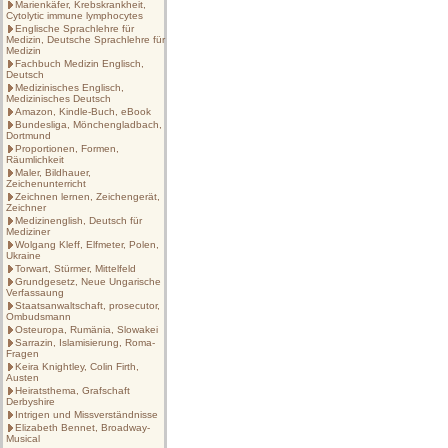
Marienkäfer, Krebskrankheit,
Cytolytic immune lymphocytes
Englische Sprachlehre für
Medizin, Deutsche Sprachlehre für
Medizin
Fachbuch Medizin Englisch,
Deutsch
Medizinisches Englisch,
Medizinisches Deutsch
Amazon, Kindle-Buch, eBook
Bundesliga, Mönchengladbach,
Dortmund
Proportionen, Formen,
Räumlichkeit
Maler, Bildhauer,
Zeichenunterricht
Zeichnen lernen, Zeichengerät,
Zeichner
Medizinenglish, Deutsch für
Mediziner
Wolgang Kleff, Elfmeter, Polen,
Ukraine
Torwart, Stürmer, Mittelfeld
Grundgesetz, Neue Ungarische
Verfassaung
Staatsanwaltschaft, prosecutor,
Ombudsmann
Osteuropa, Rumänia, Slowakei
Sarrazin, Islamisierung, Roma-
Fragen
Keira Knightley, Colin Firth,
Austen
Heiratsthema, Grafschaft
Derbyshire
Intrigen und Missverständnisse
Elizabeth Bennet, Broadway-
Musical