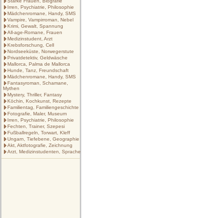
Starke Frauen, Biografie
Irren, Psychiatrie, Philosophie
Mädchenromane, Handy, SMS
Vampire, Vampirroman, Nebel
Krimi, Gewalt, Spannung
All-age-Romane, Frauen
Medizinstudent, Arzt
Krebsforschung, Cell
Nordseeküste, Norwegerstute
Privatdetektiv, Geldwäsche
Mallorca, Palma de Mallorca
Hunde, Tanz, Freundschaft
Mädchenromane, Handy, SMS
Fantasyroman, Schamane,
Mythen
Mystery, Thriller, Fantasy
Köchin, Kochkunst, Rezepte
Familientag, Familiengeschichte
Fotografie, Maler, Museum
Irren, Psychiatrie, Philosophie
Fechten, Trainer, Szepesi
Fußballregeln, Torwart, Kleff
Ungarn, Tiefebene, Geographie
Akt, Aktfotografie, Zeichnung
Arzt, Medizinstudenten, Sprache