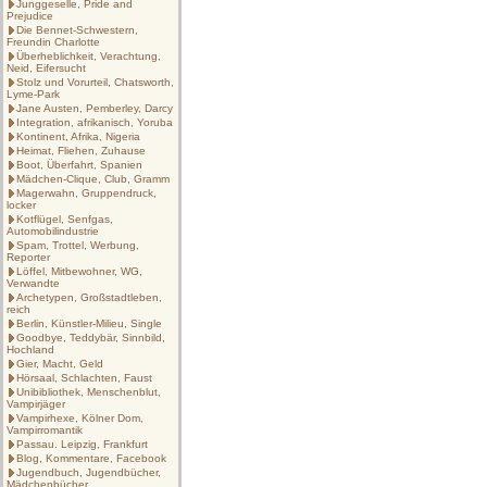
Junggeselle, Pride and
Prejudice
Die Bennet-Schwestern,
Freundin Charlotte
Überheblichkeit, Verachtung,
Neid, Eifersucht
Stolz und Vorurteil, Chatsworth,
Lyme-Park
Jane Austen, Pemberley, Darcy
Integration, afrikanisch, Yoruba
Kontinent, Afrika, Nigeria
Heimat, Fliehen, Zuhause
Boot, Überfahrt, Spanien
Mädchen-Clique, Club, Gramm
Magerwahn, Gruppendruck,
locker
Kotflügel, Senfgas,
Automobilindustrie
Spam, Trottel, Werbung,
Reporter
Löffel, Mitbewohner, WG,
Verwandte
Archetypen, Großstadtleben,
reich
Berlin, Künstler-Milieu, Single
Goodbye, Teddybär, Sinnbild,
Hochland
Gier, Macht, Geld
Hörsaal, Schlachten, Faust
Unibibliothek, Menschenblut,
Vampirjäger
Vampirhexe, Kölner Dom,
Vampirromantik
Passau. Leipzig, Frankfurt
Blog, Kommentare, Facebook
Jugendbuch, Jugendbücher,
Mädchenbücher