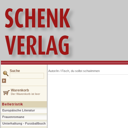
Suche
Autor/in /
Fisch, du sollst schwimmen
Warenkorb
Der Warenkorb ist leer
Belletristik
Europäische Literatur
Frauenromane
Unterhaltung - Fussballbuch