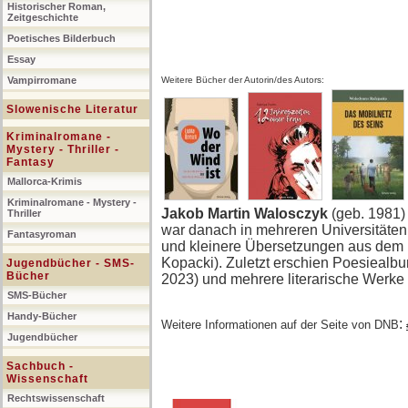
Historischer Roman,
Zeitgeschichte
Poetisches Bilderbuch
Essay
Vampirromane
Weitere Bücher der Autorin/des Autors:
Slowenische Literatur
Kriminalromane -
Mystery - Thriller -
Fantasy
Mallorca-Krimis
Kriminalromane - Mystery -
Jakob Martin Walosczyk
(geb. 1981) 
Thriller
war danach in mehreren Universitäten 
Fantasyroman
und kleinere Übersetzungen aus dem 
Kopacki). Zuletzt erschien Poesiealb
Jugendbücher - SMS-
Bücher
2023) und mehrere literarische Werke
SMS-Bücher
Handy-Bücher
:
Weitere Informationen auf der Seite von DNB
Jugendbücher
Sachbuch -
Wissenschaft
Rechtswissenschaft