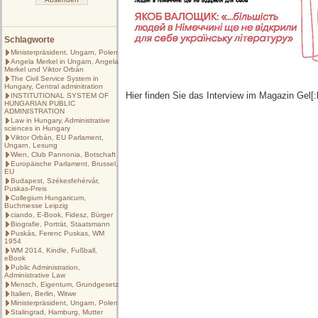
Schlagworte
Ministerpräsident, Ungarn, Polen
Angela Merkel in Ungarn, Angela
Merkel und Viktor Orbán
The Civil Service System in
Hungary, Central adminitration
Hier finden Sie das Interview im Magazin Gel[:
INSTITUTIONAL SYSTEM OF
HUNGARIAN PUBLIC
ADMINISTRATION
Law in Hungary, Administrative
sciences in Hungary
Viktor Orbán, EU Parlament,
Ungarn, Lesung
Wien, Club Pannonia, Botschaft
Europäische Parlament, Brussel,
EU
Budapest, Székesfehérvár,
Puskas-Preis
Collegium Hungaricum,
Buchmesse Leipzig
ciando, E-Book, Fidesz, Bürger
Biografie, Porträt, Staatsmann
Puskás, Ferenc Puskas, WM
1954
WM 2014, Kindle, Fußball,
eBook
Public Administration,
Administrative Law
Mensch, Eigentum, Grundgesetz
Italien, Berlin, Witwe
Ministerpräsident, Ungarn, Polen
Stalingrad, Hamburg, Mutter