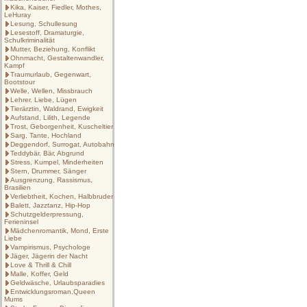
Kika, Kaiser, Fiedler, Mothes,
LeHuray
Lesung, Schullesung
Lesestoff, Dramaturgie,
Schulkriminalität
Mutter, Beziehung, Konflikt
Ohnmacht, Gestaltenwandler,
Kampf
Traumurlaub, Gegenwart,
Bootstour
Welle, Wellen, Missbrauch
Lehrer, Liebe, Lügen
Tierärztin, Waldrand, Ewigkeit
Aufstand, Lilith, Legende
Trost, Geborgenheit, Kuscheltier
Sarg, Tante, Hochland
Deggendorf, Surrogat, Autobahn
Teddybär, Bär, Abgrund
Stress, Kumpel, Minderheiten
Stern, Drummer, Sänger
Ausgrenzung, Rassismus,
Brasilien
Verliebtheit, Kochen, Halbbruder
Balett, Jazztanz, Hip-Hop
Schutzgelderpressung,
Ferieninsel
Mädchenromantik, Mond, Erste
Liebe
Vampirismus, Psychologe
Jäger, Jägerin der Nacht
Love & Thrill & Chill
Malle, Koffer, Geld
Geldwäsche, Urlaubsparadies
Entwicklungsroman,Queen
Mums