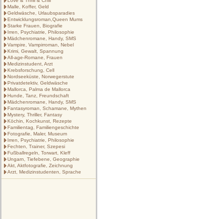
Love & Thrill & Chill
Malle, Koffer, Geld
Geldwäsche, Urlaubsparadies
Entwicklungsroman,Queen Mums
Starke Frauen, Biografie
Irren, Psychiatrie, Philosophie
Mädchenromane, Handy, SMS
Vampire, Vampirroman, Nebel
Krimi, Gewalt, Spannung
All-age-Romane, Frauen
Medizinstudent, Arzt
Krebsforschung, Cell
Nordseeküste, Norwegerstute
Privatdetektiv, Geldwäsche
Mallorca, Palma de Mallorca
Hunde, Tanz, Freundschaft
Mädchenromane, Handy, SMS
Fantasyroman, Schamane, Mythen
Mystery, Thriller, Fantasy
Köchin, Kochkunst, Rezepte
Familientag, Familiengeschichte
Fotografie, Maler, Museum
Irren, Psychiatrie, Philosophie
Fechten, Trainer, Szepesi
Fußballregeln, Torwart, Kleff
Ungarn, Tiefebene, Geographie
Akt, Aktfotografie, Zeichnung
Arzt, Medizinstudenten, Sprache