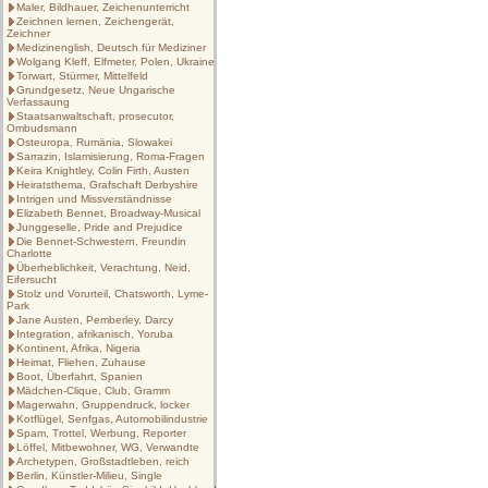
Maler, Bildhauer, Zeichenunterricht
Zeichnen lernen, Zeichengerät,
Zeichner
Medizinenglish, Deutsch für Mediziner
Wolgang Kleff, Elfmeter, Polen, Ukraine
Torwart, Stürmer, Mittelfeld
Grundgesetz, Neue Ungarische
Verfassaung
Staatsanwaltschaft, prosecutor,
Ombudsmann
Osteuropa, Rumänia, Slowakei
Sarrazin, Islamisierung, Roma-Fragen
Keira Knightley, Colin Firth, Austen
Heiratsthema, Grafschaft Derbyshire
Intrigen und Missverständnisse
Elizabeth Bennet, Broadway-Musical
Junggeselle, Pride and Prejudice
Die Bennet-Schwestern, Freundin
Charlotte
Überheblichkeit, Verachtung, Neid,
Eifersucht
Stolz und Vorurteil, Chatsworth, Lyme-
Park
Jane Austen, Pemberley, Darcy
Integration, afrikanisch, Yoruba
Kontinent, Afrika, Nigeria
Heimat, Fliehen, Zuhause
Boot, Überfahrt, Spanien
Mädchen-Clique, Club, Gramm
Magerwahn, Gruppendruck, locker
Kotflügel, Senfgas, Automobilindustrie
Spam, Trottel, Werbung, Reporter
Löffel, Mitbewohner, WG, Verwandte
Archetypen, Großstadtleben, reich
Berlin, Künstler-Milieu, Single