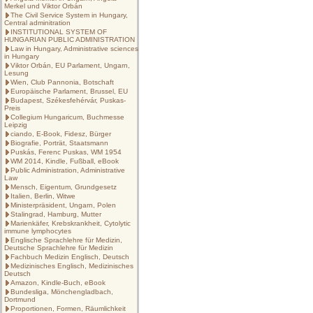
Merkel und Viktor Orbán
The Civil Service System in Hungary,
Central adminitration
INSTITUTIONAL SYSTEM OF
HUNGARIAN PUBLIC ADMINISTRATION
Law in Hungary, Administrative sciences
in Hungary
Viktor Orbán, EU Parlament, Ungarn,
Lesung
Wien, Club Pannonia, Botschaft
Europäische Parlament, Brussel, EU
Budapest, Székesfehérvár, Puskas-
Preis
Collegium Hungaricum, Buchmesse
Leipzig
ciando, E-Book, Fidesz, Bürger
Biografie, Porträt, Staatsmann
Puskás, Ferenc Puskas, WM 1954
WM 2014, Kindle, Fußball, eBook
Public Administration, Administrative
Law
Mensch, Eigentum, Grundgesetz
Italien, Berlin, Witwe
Ministerpräsident, Ungarn, Polen
Stalingrad, Hamburg, Mutter
Marienkäfer, Krebskrankheit, Cytolytic
immune lymphocytes
Englische Sprachlehre für Medizin,
Deutsche Sprachlehre für Medizin
Fachbuch Medizin Englisch, Deutsch
Medizinisches Englisch, Medizinisches
Deutsch
Amazon, Kindle-Buch, eBook
Bundesliga, Mönchengladbach,
Dortmund
Proportionen, Formen, Räumlichkeit