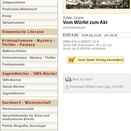
Zeitgeschichte
Poetisches Bilderbuch
Essay
Zoltán Szalai
Vom Würfel zum Akt
Vampirromane
Zeichenschule
Slowenische Literatur
EUR 9,90
EUR (A) 10,20 sFr 18,50
Kriminalromane - Mystery -
ISBN 978-3-939337-21-8
Thriller - Fantasy
Seite 128, Kartoniert, 23 x 21 cm
Auch als E-BOOK erhältlich.
Mallorca-Krimis
Kriminalromane - Mystery - Thriller
Jetzt beim Verlag bestellen!
Fantasyroman
Jugendbücher - SMS-Bücher
Blick ins Buch
SMS-Bücher
Handy-Bücher
Download 300dpi Cover (jpg, 516 KB)
Jugendbücher
Sachbuch - Wissenschaft
Rechtswissenschaft
Sprachlehrwerke für Ärzte und
medizinische Berufe
Politik, Biografie, Soziologie