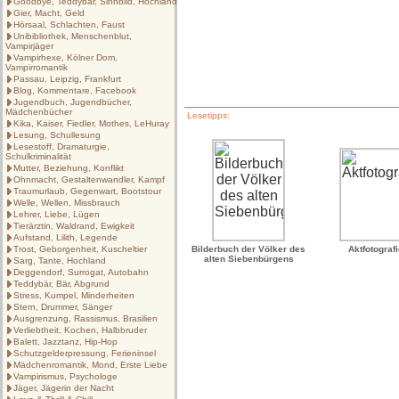
Goodbye, Teddybär, Sinnbild, Hochland
Gier, Macht, Geld
Hörsaal, Schlachten, Faust
Unibibliothek, Menschenblut,
Vampirjäger
Vampirhexe, Kölner Dom,
Vampirromantik
Passau. Leipzig, Frankfurt
Blog, Kommentare, Facebook
Jugendbuch, Jugendbücher,
Mädchenbücher
Lesetipps:
Kika, Kaiser, Fiedler, Mothes, LeHuray
Lesung, Schullesung
Lesestoff, Dramaturgie,
Schulkriminalität
Mutter, Beziehung, Konflikt
Ohnmacht, Gestaltenwandler, Kampf
Traumurlaub, Gegenwart, Bootstour
Welle, Wellen, Missbrauch
Lehrer, Liebe, Lügen
Tierärztin, Waldrand, Ewigkeit
Aufstand, Lilith, Legende
Trost, Geborgenheit, Kuscheltier
Bilderbuch der Völker des
Aktfotograf
alten Siebenbürgens
Sarg, Tante, Hochland
Deggendorf, Surrogat, Autobahn
Teddybär, Bär, Abgrund
Stress, Kumpel, Minderheiten
Stern, Drummer, Sänger
Ausgrenzung, Rassismus, Brasilien
Verliebtheit, Kochen, Halbbruder
Balett, Jazztanz, Hip-Hop
Schutzgelderpressung, Ferieninsel
Mädchenromantik, Mond, Erste Liebe
Vampirismus, Psychologe
Jäger, Jägerin der Nacht