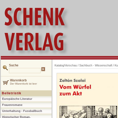
Suche
Katalog/Vorschau
/
Sachbuch - Wissenschaft
/
Ku
Warenkorb
Der Warenkorb ist leer
Belletristik
Europäische Literatur
Frauenromane
Unterhaltung - Fussballbuch
Historischer Roman,